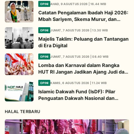
OPINI
AHAD, 9 AGUSTUS 2026 | 16.44 WIB
Catatan Pengalaman Ibadah Haji 2026:
Mbah Sariyem, Skema Murur, dan
Ibadah “Mboten Marem”
OPINI
JUMAT, 7 AGUSTUS 2026 | 13.30 WIB
Majelis Taklim: Peluang dan Tantangan
di Era Digital
OPINI
JUMAT, 7 AGUSTUS 2026 | 08.40 WIB
Lomba dan Karnaval dalam Rangka
HUT RI Jangan Jadikan Ajang Judi dan
Kampanye LGBT
OPINI
KAMIS, 6 AGUSTUS 2026 | 11.24 WIB
Islamic Dakwah Fund (IsDF): Pilar
Penguatan Dakwah Nasional dan
Jembatan Kepedulian Umat Global
HALAL TERBARU