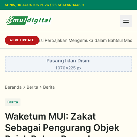
Lewati ke konten utama
SENIN, 10 AGUSTUS 2026 / 26 SHAFAR 1448 H
Dorongan Reformasi Perpajakan Mengemuka d
LIVE UPDATE
Pasang Iklan Disini
1070x225 px
Beranda
Berita
Berita
Berita
Waketum MUI: Zakat
Sebagai Pengurang Objek