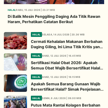
HALAL
RABU, 15 JULI 2026 | 23.31 WIB
Di Balik Mesin Penggiling Daging Ada Titik Rawan
Haram, Perhatikan Catatan Berikut
HALAL
SELASA, 14 JULI 2026 | 20.36 WIB
Cermati Kehalalan Makanan Berbahan
Daging Giling, Ini Lima Titik Kritis yang
Wajib Diperhatikan
HALAL
AHAD, 12 JULI 2026 | 16.45 WIB
Sertifikasi Halal Obat 2026: Apakah
Semua Obat Wajib Bersertifikat Halal?
Begini Penjelasannya
HALAL
AHAD, 12 JULI 2026 | 16.15 WIB
Apakah Semua Barang Gunaan Wajib
Bersertifikat Halal? Simak Penjelasan
Ini
HALAL
SENIN, 6 JULI 2026 | 09.00 WIB
Putus Mata Rantai Kolagen Berbahan