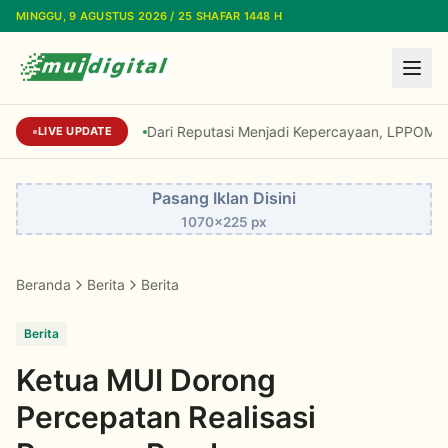
Lewati ke konten utama
MINGGU, 9 AGUSTUS 2026 / 25 SHAFAR 1448 H
Dari Reputasi Menjadi Kepercayaan, LPPOM Raih 
LIVE UPDATE
Pasang Iklan Disini
1070x225 px
Beranda
Berita
Berita
Berita
Ketua MUI Dorong
Percepatan Realisasi