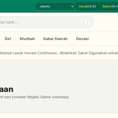
Imsak
04:35
Subuh
04:
Pilih daerah jadwal sholat
/
Da'i
Khutbah
Kabar Daerah
Donasi
nal Lewat Inovasi Continuous...
Bolehkah Zakat Digunakan untuk Mo
maan
i dan konselor Majelis Ulama Indonesia.