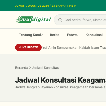
Lewati ke konten utama
JUMAT, 7 AGUSTUS 2026 / 23 SHAFAR 1448 H
Cari
Tentang Kami
Berita
Fatwa
Konsultasi
Prof Niam: Kiai Ma'ruf Amin Sempurnakan Kaidah Islam Tradisio
LIVE UPDATE
Beranda
Jadwal Konsultasi
Jadwal Konsultasi Keaga
Jadwal lengkap layanan konsultasi keagamaan bersama ahl