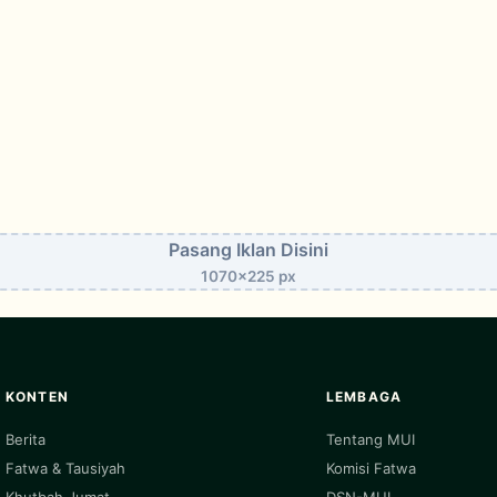
Pasang Iklan Disini
1070x225 px
KONTEN
LEMBAGA
Berita
Tentang MUI
Fatwa & Tausiyah
Komisi Fatwa