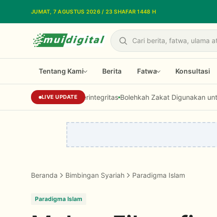
Lewati ke konten utama
JUMAT, 7 AGUSTUS 2026 / 23 SHAFAR 1448 H
Cari
Tentang Kami
Berita
Fatwa
Konsultasi
 SDM Dakwah Berintegritas
Bolehkah Zakat Digunakan untuk Modal U
LIVE UPDATE
Beranda
Bimbingan Syariah
Paradigma Islam
Paradigma Islam