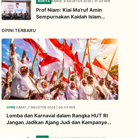
BERITA
KAMIS, 6 AGUSTUS 2026 | 21.30 WIB
Dakwah Ekologi
Prof Niam: Kiai Ma'ruf Amin
Sempurnakan Kaidah Islam
Tradisional Lewat Inovasi
Continuous Improvement
OPINI TERBARU
OPINI
JUMAT, 7 AGUSTUS 2026 | 08.40 WIB
Lomba dan Karnaval dalam Rangka HUT RI
Jangan Jadikan Ajang Judi dan Kampanye
LGBT