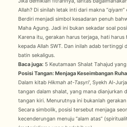
Jika demikian fitrahnya, lantas bagaimanaka
Allah? Di sinilah letak inti dari makna “
qiyam
”
Berdiri menjadi simbol kesadaran penuh ba
Maha Agung. Jadi ini bukan sekadar soal posis
Karena itu, gerakan harus terjaga, hati harus
kepada Allah SWT. Dan inilah adab tertinggi di
batin sekaligus.
Baca juga:
5 Keutamaan Shalat Tahajud yang 
Posisi Tangan: Menjaga Keseimbangan Ruha
Dalam kitab
Hikmah at-Tasyri’
, Syekh Al-Jurj
tangan dalam shalat, yang mana dianjurkan d
tangan kiri. Menurutnya ini bukanlah geraka
Secara simbolik, posisi tersebut menjaga seo
kecenderungan menuju “alam atas” (spiritual