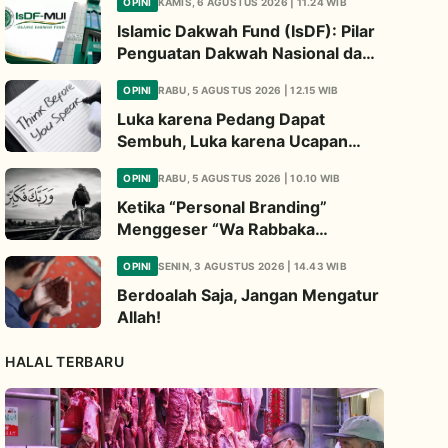
OPINI
KAMIS, 6 AGUSTUS 2026 | 11.24 WIB
Islamic Dakwah Fund (IsDF): Pilar
Penguatan Dakwah Nasional dan
Jembatan Kepedulian Umat
OPINI
RABU, 5 AGUSTUS 2026 | 12.15 WIB
Global
Luka karena Pedang Dapat
Sembuh, Luka karena Ucapan
Dapat Diwariskan
OPINI
RABU, 5 AGUSTUS 2026 | 10.10 WIB
Ketika “Personal Branding”
Menggeser “Wa Rabbaka
Fakabbir”
OPINI
SENIN, 3 AGUSTUS 2026 | 14.43 WIB
Berdoalah Saja, Jangan Mengatur
Allah!
HALAL TERBARU