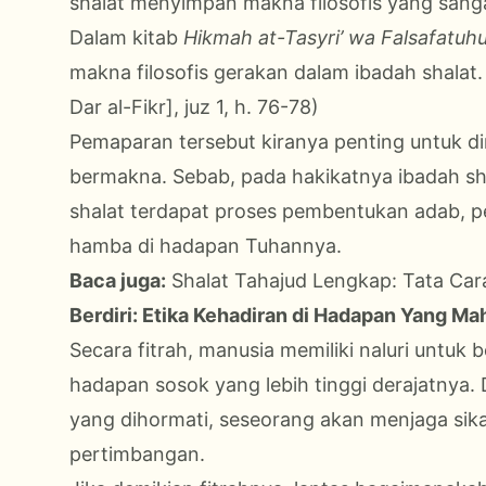
shalat menyimpan makna filosofis yang sang
Dalam kitab
Hikmah at-Tasyri’ wa Falsafatuhu
makna filosofis gerakan dalam ibadah shalat.
Dar al-Fikr], juz 1, h. 76-78)
Pemaparan tersebut kiranya penting untuk d
bermakna. Sebab, pada hakikatnya ibadah shal
shalat terdapat proses pembentukan adab, p
hamba di hadapan Tuhannya.
Baca juga:
Shalat Tahajud Lengkap: Tata Ca
Berdiri: Etika Kehadiran di Hadapan Yang Ma
Secara fitrah, manusia memiliki naluri untuk 
hadapan sosok yang lebih tinggi derajatnya.
yang dihormati, seseorang akan menjaga sik
pertimbangan.