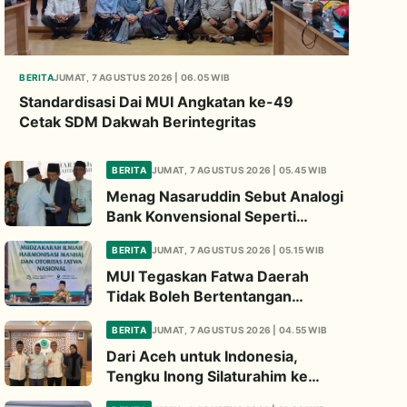
BERITA
JUMAT, 7 AGUSTUS 2026 | 06.05 WIB
Standardisasi Dai MUI Angkatan ke-49
Cetak SDM Dakwah Berintegritas
BERITA
JUMAT, 7 AGUSTUS 2026 | 05.45 WIB
Menag Nasaruddin Sebut Analogi
Bank Konvensional Seperti
Tayamum Kiai Ma'ruf Sangat
BERITA
JUMAT, 7 AGUSTUS 2026 | 05.15 WIB
Dahsyat
MUI Tegaskan Fatwa Daerah
Tidak Boleh Bertentangan
dengan Fatwa Pusat
BERITA
JUMAT, 7 AGUSTUS 2026 | 04.55 WIB
Dari Aceh untuk Indonesia,
Tengku Inong Silaturahim ke
Komisi Pesantren MUI Perkuat