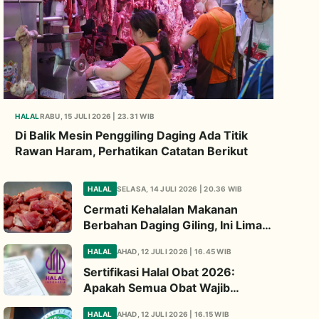
HALAL
RABU, 15 JULI 2026 | 23.31 WIB
Di Balik Mesin Penggiling Daging Ada Titik
Rawan Haram, Perhatikan Catatan Berikut
HALAL
SELASA, 14 JULI 2026 | 20.36 WIB
Cermati Kehalalan Makanan
Berbahan Daging Giling, Ini Lima
Titik Kritis yang Wajib
HALAL
AHAD, 12 JULI 2026 | 16.45 WIB
Diperhatikan
Sertifikasi Halal Obat 2026:
Apakah Semua Obat Wajib
Bersertifikat Halal? Begini
HALAL
AHAD, 12 JULI 2026 | 16.15 WIB
Penjelasannya