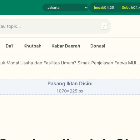
Imsak
04:35
Subuh
04:
Pilih daerah jadwal sholat
/
Da'i
Khutbah
Kabar Daerah
Donasi
saha dan Fasilitas Umum? Simak Penjelasan Fatwa MUI...
PENGGUN
Pasang Iklan Disini
1070x225 px