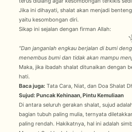
terus diulang agar kesombongan terkikis sedik
Jika ini dihayati, shalat akan menjadi benten
yaitu kesombongan diri.
Sikap ini sejalan dengan firman Allah:
ًا
“Dan janganlah engkau berjalan di bumi den
menembus bumi dan tidak akan mampu menju
Maka, jika ibadah shalat ditunaikan dengan 
hati.
Baca juga:
Tata Cara, Niat, dan Doa Shalat 
Sujud: Puncak Kehinaan, Pintu Kemuliaan
Di antara seluruh gerakan shalat, sujud adal
bagian tubuh paling mulia, ternyata diletakk
paling rendah. Hakikatnya, hal ini adalah si