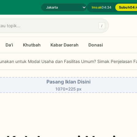
Imsak
04:34
Subuh
04:
Pilih daerah jadwal sholat
/
Da'i
Khutbah
Kabar Daerah
Donasi
PPOM Raih Indonesia Public Relations Awards 2026
Bolehkah Zakat D
Pasang Iklan Disini
1070x225 px