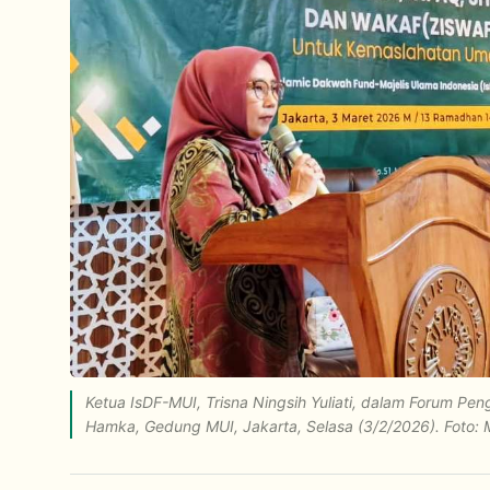
Ketua IsDF-MUI, Trisna Ningsih Yuliati, dalam Forum Pe
Hamka, Gedung MUI, Jakarta, Selasa (3/2/2026). Foto: M