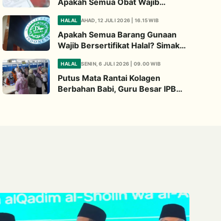
Apakah Semua Obat Wajib
Bersertifikat Halal? Begini
HALAL
AHAD, 12 JULI 2026 | 16.15 WIB
Penjelasannya
Apakah Semua Barang Gunaan
Wajib Bersertifikat Halal? Simak
Penjelasan Ini
HALAL
SENIN, 6 JULI 2026 | 09.00 WIB
Putus Mata Rantai Kolagen
Berbahan Babi, Guru Besar IPB
Kembangkan Alternatif Halal dari
Kulit Ikan