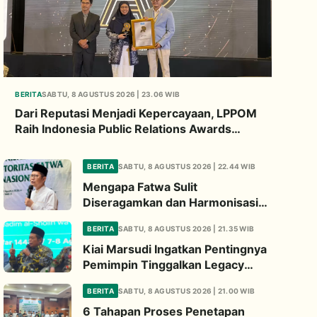
BERITA
SABTU, 8 AGUSTUS 2026 | 23.06 WIB
Dari Reputasi Menjadi Kepercayaan, LPPOM
Raih Indonesia Public Relations Awards
2026
BERITA
SABTU, 8 AGUSTUS 2026 | 22.44 WIB
Mengapa Fatwa Sulit
Diseragamkan dan Harmonisasi
Manhaj Penting? Ini Penjelasan
BERITA
SABTU, 8 AGUSTUS 2026 | 21.35 WIB
Kiai Cholil
Kiai Marsudi Ingatkan Pentingnya
Pemimpin Tinggalkan Legacy
Nyata untuk Umat
BERITA
SABTU, 8 AGUSTUS 2026 | 21.00 WIB
6 Tahapan Proses Penetapan