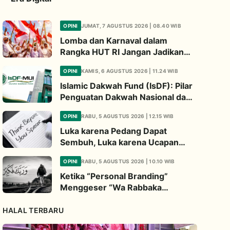
OPINI
JUMAT, 7 AGUSTUS 2026 | 08.40 WIB
Lomba dan Karnaval dalam
Rangka HUT RI Jangan Jadikan
Ajang Judi dan Kampanye LGBT
OPINI
KAMIS, 6 AGUSTUS 2026 | 11.24 WIB
Islamic Dakwah Fund (IsDF): Pilar
Penguatan Dakwah Nasional dan
Jembatan Kepedulian Umat
OPINI
RABU, 5 AGUSTUS 2026 | 12.15 WIB
Global
Luka karena Pedang Dapat
Sembuh, Luka karena Ucapan
Dapat Diwariskan
OPINI
RABU, 5 AGUSTUS 2026 | 10.10 WIB
Ketika “Personal Branding”
Menggeser “Wa Rabbaka
Fakabbir”
HALAL TERBARU