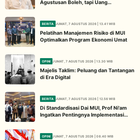
Agustusan Boleh, tapi Uang
Pendaftaran untuk Hadiah Haram
Hukumnya
BERITA
JUMAT, 7 AGUSTUS 2026 | 13.41 WIB
Pelatihan Manajemen Risiko di MUI
Optimalkan Program Ekonomi Umat
OPINI
JUMAT, 7 AGUSTUS 2026 | 13.30 WIB
Majelis Taklim: Peluang dan Tantangan
di Era Digital
BERITA
JUMAT, 7 AGUSTUS 2026 | 12.56 WIB
Di Standardisasi Dai MUI, Prof Ni'am
Ingatkan Pentingnya Implementasi
Fatwa Soal Palestina
OPINI
JUMAT, 7 AGUSTUS 2026 | 08.40 WIB