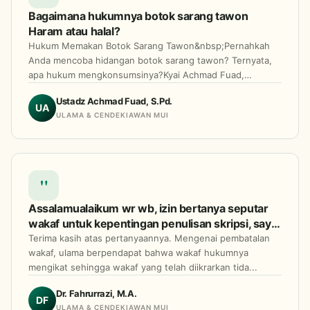
Bagaimana hukumnya botok sarang tawon
Haram atau halal?
Hukum Memakan Botok Sarang Tawon&nbsp;Pernahkah
Anda mencoba hidangan botok sarang tawon? Ternyata,
apa hukum mengkonsumsinya?Kyai Achmad Fuad,
Anggot...
Ustadz Achmad Fuad, S.Pd.
UA
ULAMA & CENDEKIAWAN MUI
"
Assalamualaikum wr wb, izin bertanya seputar
wakaf untuk kepentingan penulisan skripsi, saya
mempunyai 3 pertanyaan: 1. bagaimana
Terima kasih atas pertanyaannya. Mengenai pembatalan
kedudukan atas tanah wakaf yang dibatalkan
wakaf, ulama berpendapat bahwa wakaf hukumnya
mengikat sehingga wakaf yang telah diikrarkan tida...
oleh wakif nya itu sendiri? 2.bagaimana
keabsahan pembatalan tanah wakaf menurut
Dr. Fahrurrazi, M.A.
hukum islam? 3.Apa akibat hukum dari
DF
ULAMA & CENDEKIAWAN MUI