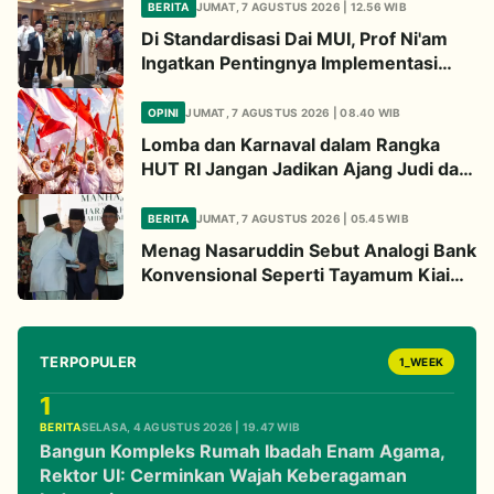
BERITA
JUMAT, 7 AGUSTUS 2026 | 12.56 WIB
Di Standardisasi Dai MUI, Prof Ni'am
Ingatkan Pentingnya Implementasi
Fatwa Soal Palestina
OPINI
JUMAT, 7 AGUSTUS 2026 | 08.40 WIB
Lomba dan Karnaval dalam Rangka
HUT RI Jangan Jadikan Ajang Judi dan
Kampanye LGBT
BERITA
JUMAT, 7 AGUSTUS 2026 | 05.45 WIB
Menag Nasaruddin Sebut Analogi Bank
Konvensional Seperti Tayamum Kiai
Ma'ruf Sangat Dahsyat
TERPOPULER
1_WEEK
1
BERITA
SELASA, 4 AGUSTUS 2026 | 19.47 WIB
Bangun Kompleks Rumah Ibadah Enam Agama,
Rektor UI: Cerminkan Wajah Keberagaman