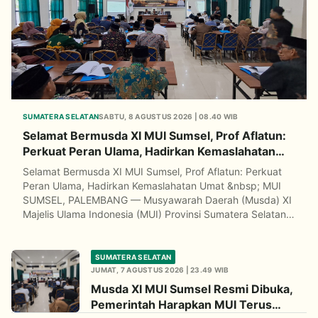
SUMATERA SELATAN
SABTU, 8 AGUSTUS 2026 | 08.40 WIB
Selamat Bermusda XI MUI Sumsel, Prof Aflatun:
Perkuat Peran Ulama, Hadirkan Kemaslahatan
Umat
Selamat Bermusda XI MUI Sumsel, Prof Aflatun: Perkuat
Peran Ulama, Hadirkan Kemaslahatan Umat &nbsp; MUI
SUMSEL, PALEMBANG — Musyawarah Daerah (Musda) XI
Majelis Ulama Indonesia (MUI) Provinsi Sumatera Selatan
menjadi momentum penting untuk menata kembali
langkah organisasi dalam menghadapi dinamika
kehidupan umat yang semakin kompleks. Digelar di
SUMATERA SELATAN
Asrama Haji Palembang pada 7–9 Agustus 2026, Musda
JUMAT, 7 AGUSTUS 2026 | 23.49 WIB
&hellip;
Musda XI MUI Sumsel Resmi Dibuka,
Pemerintah Harapkan MUI Terus