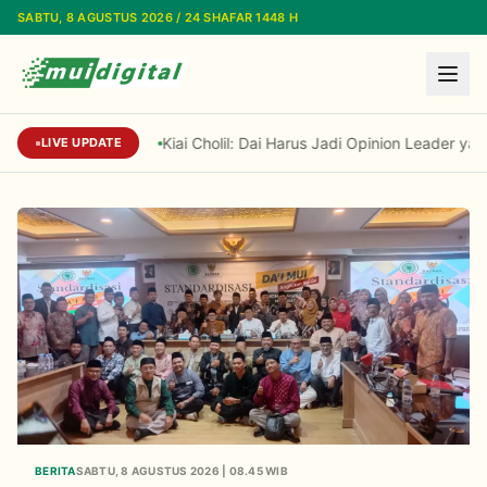
Lewati ke konten utama
SABTU, 8 AGUSTUS 2026 / 24 SHAFAR 1448 H
Kiai Cholil: Dai Harus Jadi Opinion Leader yang
LIVE UPDATE
BERITA
SABTU, 8 AGUSTUS 2026 | 08.45 WIB