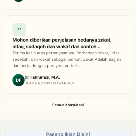
pembatalan tanah wakaf itu sendiri? Terimakasih
atas waktu dan perhatiannya, saya sangat
berharap pertanyaan saya ini dapat direspon
dengan baik??
"
Mohon diberikan penjelasan bedanya zakat,
infaq, sodaqoh dan wakaf dan contoh
kongkritnya dalam kehidupan sehari hari
Terima kasih atas pertanyaannya. Perbedaan zakat, infak,
sedekah, dan wakaf sebagai berikut: Zakat Adalah Bagian
dari harta dengan persyaratan tert...
Dr. Fahrurrazi, M.A.
DF
ULAMA & CENDEKIAWAN MUI
Semua Konsultasi
Pasang Iklan Disini