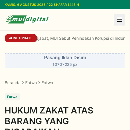
Lewati ke konten utama
KAMIS, 6 AGUSTUS 2026 / 22 SHAFAR 1448 H
Maraknya OTT Pejabat, MUI Sebut Penindakan
LIVE UPDATE
Pasang Iklan Disini
1070x225 px
Beranda
Fatwa
Fatwa
Fatwa
HUKUM ZAKAT ATAS
BARANG YANG