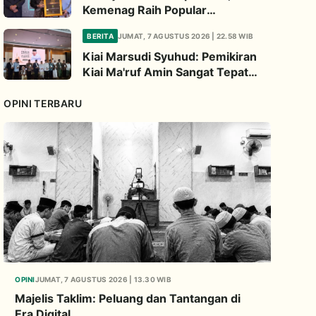
Kemenag Raih Popular
Government Institutions Award
BERITA
JUMAT, 7 AGUSTUS 2026 | 22.58 WIB
2026
Kiai Marsudi Syuhud: Pemikiran
Kiai Ma'ruf Amin Sangat Tepat
Untuk Perbarui NU
OPINI TERBARU
OPINI
JUMAT, 7 AGUSTUS 2026 | 13.30 WIB
Majelis Taklim: Peluang dan Tantangan di
Era Digital