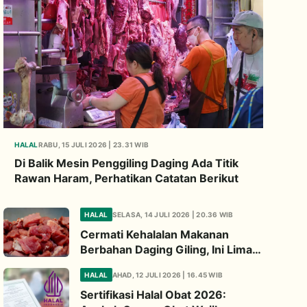
HALAL
RABU, 15 JULI 2026 | 23.31 WIB
Di Balik Mesin Penggiling Daging Ada Titik
Rawan Haram, Perhatikan Catatan Berikut
HALAL
SELASA, 14 JULI 2026 | 20.36 WIB
Cermati Kehalalan Makanan
Berbahan Daging Giling, Ini Lima
Titik Kritis yang Wajib
HALAL
AHAD, 12 JULI 2026 | 16.45 WIB
Diperhatikan
Sertifikasi Halal Obat 2026: