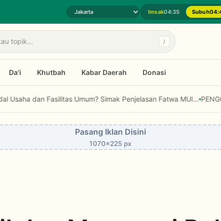
Imsak
04:35
Subuh
04:
Pilih daerah jadwal sholat
/
Da'i
Khutbah
Kabar Daerah
Donasi
yang Mengajak, Bukan Menghakimi
Bolehkah Zakat Digunakan untuk Mo
Pasang Iklan Disini
1070x225 px