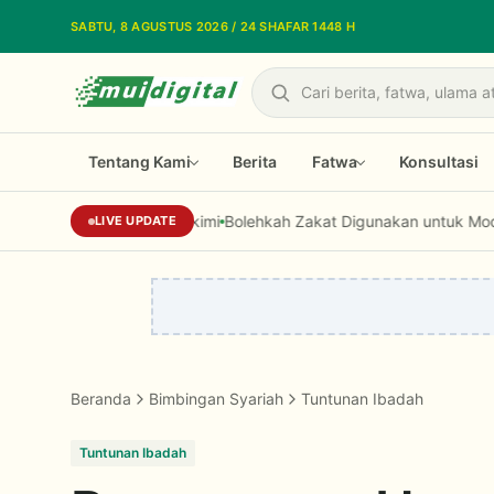
Lewati ke konten utama
SABTU, 8 AGUSTUS 2026 / 24 SHAFAR 1448 H
Cari
Tentang Kami
Berita
Fatwa
Konsultasi
Kiai Cholil: Dai Harus Jadi Opinion Leader 
LIVE UPDATE
Beranda
Bimbingan Syariah
Tuntunan Ibadah
Tuntunan Ibadah