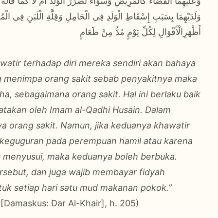
وَعَلَيْهِمَا الْقَضَاءُ كَالْمَرِيْضِ وَسَوَاءٌ تَضَرَّرَ الْوَلَدُ أَمْ لَا كَمَا قَال
وَلَدَيْهِمَا بِسَبَبِ إِسْقَاطِ الْوَلَدِ فِي الْحَامِلِ وَقِلَّةِ الْلَبَنِ فِي الْمُرْ
أَظْهَرِالْأَقْوَالِ لِكُلِّ يَوْمٍ مُدٌّ مِنْ طَعَامٍ
watir terhadap diri mereka sendiri akan bahaya
ng menimpa orang sakit sebab penyakitnya maka
, sebagaimana orang sakit. Hal ini berlaku baik
atakan oleh Imam al-Qadhi Husain. Dalam
nya orang sakit. Namun, jika keduanya khawatir
keguguran pada perempuan hamil atau karena
 menyusui, maka keduanya boleh berbuka.
sebut, dan juga wajib membayar fidyah
tuk setiap hari satu mud makanan pokok.”
[Damaskus: Dar Al-Khair], h. 205)