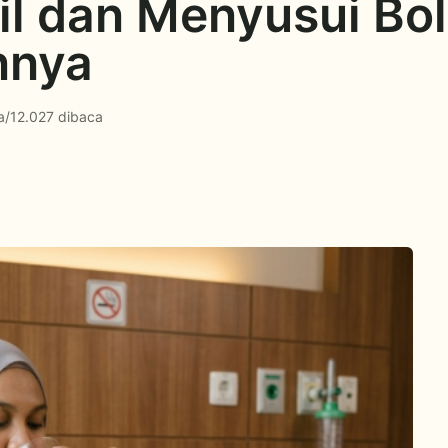
 dan Menyusui Bol
nnya
a
/
12.027 dibaca