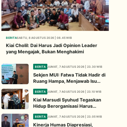
BERITA
SABTU, 8 AGUSTUS 2026 | 08.45 WIB
Kiai Cholil: Dai Harus Jadi Opinion Leader
yang Mengajak, Bukan Menghakimi
BERITA
JUMAT, 7 AGUSTUS 2026 | 23.30 WIB
Sekjen MUI: Fatwa Tidak Hadir di
Ruang Hampa, Menjawab Isu
Strategis Bangsa
BERITA
JUMAT, 7 AGUSTUS 2026 | 23.10 WIB
Kiai Marsudi Syuhud Tegaskan
Hidup Berorganisasi Harus
Tinggalkan Legacy Amal Saleh
BERITA
JUMAT, 7 AGUSTUS 2026 | 23.05 WIB
Kinerja Humas Diapresiasi,