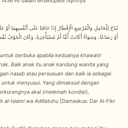
 1436 H) dalam ensiklopedi fiqihnya
يُبَاحُ لِلْحَامِلِ وَالْمُرْضِعِ الْإِفْطَارُ إِذَا خَافَتَا عَلَى أَنْفُسِهِمَا أَوْ عَلَ
أَوْ رَضَاعًا، وَسَوَاءٌ أَكَانَتْ أُمًّا أَمْ مُسْتَأْجَرَةً، وَكَانَ الْخَوْفُ نُقْص
 untuk berbuka apabila keduanya khawatir
anak. Baik anak itu anak kandung wanita yang
an nasab atau persusuan dan baik ia sebagai
 untuk menyusui. Yang dimaksud dengan
rkurangnya akal (melemah kondisi),
qh al-Islami wa Adillatuhu
[Damaskus: Dar Al-Fikr