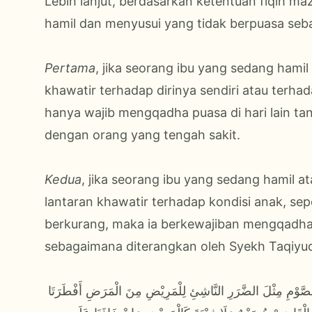
Lebih lanjut, berdasarkan ketentuan fiqih maz
hamil dan menyusui yang tidak berpuasa seba
Pertama
, jika seorang ibu yang sedang hami
khawatir terhadap dirinya sendiri atau terhad
hanya wajib mengqadha puasa di hari lain tan
dengan orang yang tengah sakit.
Kedua
, jika seorang ibu yang sedang hamil 
lantaran khawatir terhadap kondisi anak, sep
berkurang, maka ia berkewajiban mengqadha 
sebagaimana diterangkan oleh Syekh Taqiyudd
لصَّوْمِ مِثْلَ الضَّرَرِ النَّاشِئِ لِلْمَرِيْضِ مِنَ الْمَرَضِ أَفْطَرَتَا