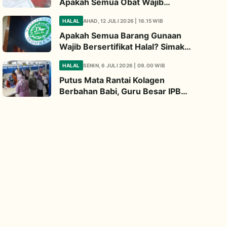
Apakah Semua Obat Wajib
Bersertifikat Halal? Begini
HALAL
AHAD, 12 JULI 2026 | 16.15 WIB
Penjelasannya
Apakah Semua Barang Gunaan
Wajib Bersertifikat Halal? Simak
Penjelasan Ini
HALAL
SENIN, 6 JULI 2026 | 09.00 WIB
Putus Mata Rantai Kolagen
Berbahan Babi, Guru Besar IPB
Kembangkan Alternatif Halal dari
Kulit Ikan