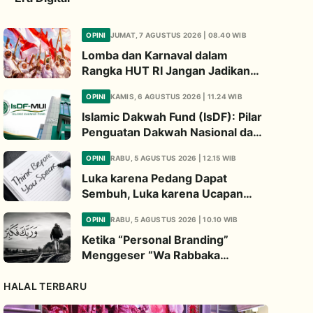
OPINI
JUMAT, 7 AGUSTUS 2026 | 08.40 WIB
Lomba dan Karnaval dalam
Rangka HUT RI Jangan Jadikan
Ajang Judi dan Kampanye LGBT
OPINI
KAMIS, 6 AGUSTUS 2026 | 11.24 WIB
Islamic Dakwah Fund (IsDF): Pilar
Penguatan Dakwah Nasional dan
Jembatan Kepedulian Umat
OPINI
RABU, 5 AGUSTUS 2026 | 12.15 WIB
Global
Luka karena Pedang Dapat
Sembuh, Luka karena Ucapan
Dapat Diwariskan
OPINI
RABU, 5 AGUSTUS 2026 | 10.10 WIB
Ketika “Personal Branding”
Menggeser “Wa Rabbaka
Fakabbir”
HALAL TERBARU