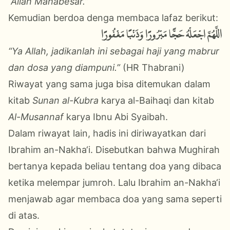
“Allah Mahabesar.”
Kemudian berdoa denga membaca lafaz berikut:
اللَّهُمَّ اجْعَلْهُ حَجًّا مَبْرُورًا وَذَنْبًا مَغْفُورًا
“Ya Allah, jadikanlah ini sebagai haji yang mabrur
dan dosa yang diampuni.”
(HR Thabrani)
Riwayat yang sama juga bisa ditemukan dalam
kitab
Sunan al-Kubra
karya al-Baihaqi dan kitab
Al-Musannaf
karya Ibnu Abi Syaibah.
Dalam riwayat lain, hadis ini diriwayatkan dari
Ibrahim an-Nakha‘i. Disebutkan bahwa Mughirah
bertanya kepada beliau tentang doa yang dibaca
ketika melempar jumroh. Lalu Ibrahim an-Nakha‘i
menjawab agar membaca doa yang sama seperti
di atas.