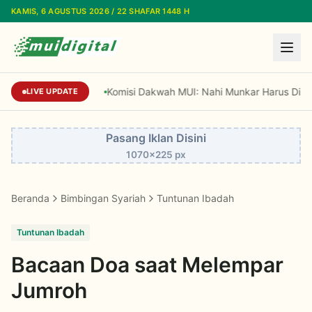
Lewati ke konten utama
KAMIS, 6 AGUSTUS 2026 / 22 SHAFAR 1448 H
Komisi Dakwah MUI: Nahi Munkar Harus Disamp
LIVE UPDATE
Pasang Iklan Disini
1070x225 px
Beranda
Bimbingan Syariah
Tuntunan Ibadah
Tuntunan Ibadah
Bacaan Doa saat Melempar
Jumroh