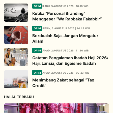
OPINI
RABU, 5 AGUSTUS 2026 | 10.10 WIB
Ketika “Personal Branding”
Menggeser “Wa Rabbaka Fakabbir”
OPINI
SENIN, 3 AGUSTUS 2026 | 14.43 WIB
Berdoalah Saja, Jangan Mengatur
Allah!
OPINI
AHAD, 2 AGUSTUS 2026 | 11.30 WIB
Catatan Pengalaman Ibadah Haji 2026:
Haji, Lansia, dan Egoisme Ibadah
OPINI
AHAD, 2 AGUSTUS 2026 | 09.23 WIB
Menimbang Zakat sebagai “Tax
Credit”
HALAL TERBARU