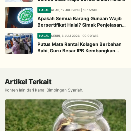
Begini Penjelasannya
HALAL
AHAD, 12 JULI 2026 | 16.15 WIB
Apakah Semua Barang Gunaan Wajib
Bersertifikat Halal? Simak Penjelasan
Ini
HALAL
SENIN, 6 JULI 2026 | 09.00 WIB
Putus Mata Rantai Kolagen Berbahan
Babi, Guru Besar IPB Kembangkan
Alternatif Halal dari Kulit Ikan
Artikel Terkait
Konten lain dari kanal Bimbingan Syariah.