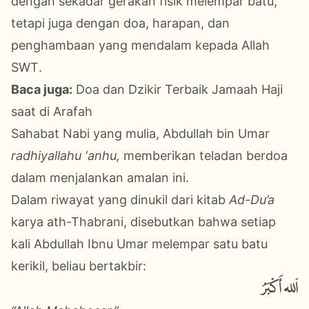
dengan sekadar gerakan fisik melempar batu,
tetapi juga dengan doa, harapan, dan
penghambaan yang mendalam kepada Allah
SWT
.
Baca juga:
Doa dan Dzikir Terbaik Jamaah Haji
saat di Arafah
Sahabat Nabi yang mulia, Abdullah bin Umar
radhiyallahu ‘anhu,
memberikan teladan berdoa
dalam menjalankan amalan ini.
Dalam riwayat yang dinukil dari kitab
Ad-Du’a
karya ath-Thabrani, disebutkan bahwa setiap
kali Abdullah Ibnu Umar melempar satu batu
kerikil, beliau bertakbir:
اَلله أَكْبَرُ