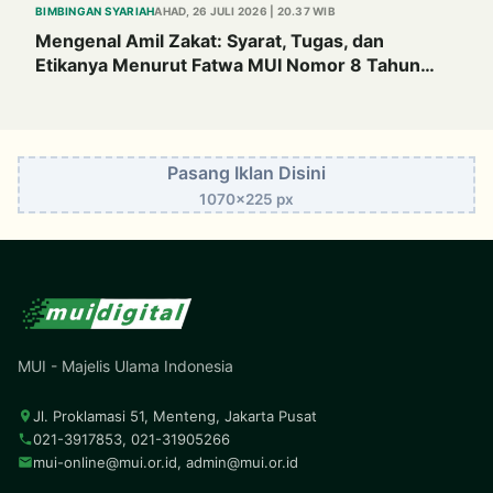
BIMBINGAN SYARIAH
AHAD, 26 JULI 2026 | 20.37 WIB
Mengenal Amil Zakat: Syarat, Tugas, dan
Etikanya Menurut Fatwa MUI Nomor 8 Tahun
2011
Pasang Iklan Disini
1070x225 px
MUI - Majelis Ulama Indonesia
Jl. Proklamasi 51, Menteng, Jakarta Pusat
021-3917853, 021-31905266
mui-online@mui.or.id
,
admin@mui.or.id