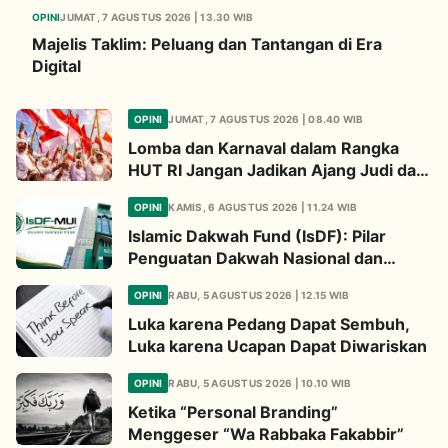
OPINI
JUMAT, 7 AGUSTUS 2026 | 13.30 WIB
Majelis Taklim: Peluang dan Tantangan di Era
Digital
OPINI
JUMAT, 7 AGUSTUS 2026 | 08.40 WIB
Lomba dan Karnaval dalam Rangka
HUT RI Jangan Jadikan Ajang Judi dan
Kampanye LGBT
OPINI
KAMIS, 6 AGUSTUS 2026 | 11.24 WIB
Islamic Dakwah Fund (IsDF): Pilar
Penguatan Dakwah Nasional dan
Jembatan Kepedulian Umat Global
OPINI
RABU, 5 AGUSTUS 2026 | 12.15 WIB
Luka karena Pedang Dapat Sembuh,
Luka karena Ucapan Dapat Diwariskan
OPINI
RABU, 5 AGUSTUS 2026 | 10.10 WIB
Ketika “Personal Branding”
Menggeser “Wa Rabbaka Fakabbir”