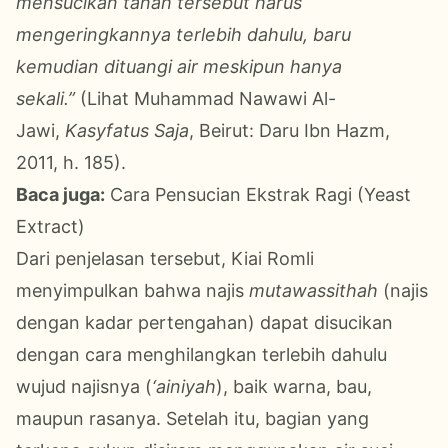
mensucikan tanah tersebut harus
mengeringkannya terlebih dahulu, baru
kemudian dituangi air meskipun hanya
sekali.”
(Lihat Muhammad Nawawi Al-
Jawi,
Kasyfatus Saja
, Beirut: Daru Ibn Hazm,
2011, h. 185).
Baca juga:
Cara Pensucian Ekstrak Ragi (Yeast
Extract)
Dari penjelasan tersebut, Kiai Romli
menyimpulkan bahwa najis
mutawassithah
(najis
dengan kadar pertengahan) dapat disucikan
dengan cara menghilangkan terlebih dahulu
wujud najisnya (
‘ainiyah
), baik warna, bau,
maupun rasanya. Setelah itu, bagian yang