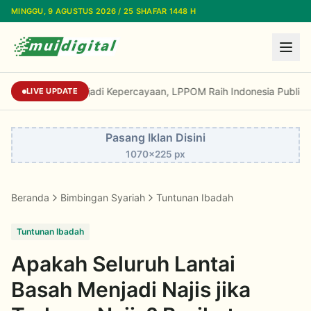
Lewati ke konten utama
MINGGU, 9 AGUSTUS 2026 / 25 SHAFAR 1448 H
Dari Reputasi Menjadi Kepercayaan, LPPOM Rai
LIVE UPDATE
Pasang Iklan Disini
1070x225 px
Beranda
Bimbingan Syariah
Tuntunan Ibadah
Tuntunan Ibadah
Apakah Seluruh Lantai
Basah Menjadi Najis jika