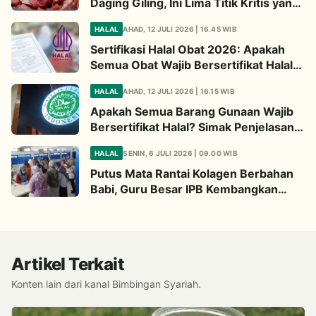
Daging Giling, Ini Lima Titik Kritis yang
Wajib Diperhatikan
HALAL
AHAD, 12 JULI 2026 | 16.45 WIB
Sertifikasi Halal Obat 2026: Apakah
Semua Obat Wajib Bersertifikat Halal?
Begini Penjelasannya
HALAL
AHAD, 12 JULI 2026 | 16.15 WIB
Apakah Semua Barang Gunaan Wajib
Bersertifikat Halal? Simak Penjelasan
Ini
HALAL
SENIN, 6 JULI 2026 | 09.00 WIB
Putus Mata Rantai Kolagen Berbahan
Babi, Guru Besar IPB Kembangkan
Alternatif Halal dari Kulit Ikan
Artikel Terkait
Konten lain dari kanal Bimbingan Syariah.