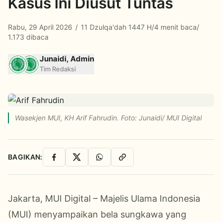
Kasus Ini Diusut Tuntas
Rabu, 29 April 2026
/
11 Dzulqa'dah 1447 H
/
4 menit baca
/
1.173 dibaca
Junaidi, Admin
Tim Redaksi
Wasekjen MUI, KH Arif Fahrudin. Foto: Junaidi/ MUI Digital
BAGIKAN:
Facebook
X
WhatsApp
Salin Link
Jakarta, MUI Digital – Majelis Ulama Indonesia
(MUI) menyampaikan bela sungkawa yang