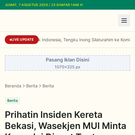
Lewati ke konten utama
JUMAT, 7 AGUSTUS 2026 / 23 SHAFAR 1448 H
Dari Aceh untuk Indonesia, Tengku Inong Silaturahim ke Komisi 
LIVE UPDATE
Pasang Iklan Disini
1070x225 px
Beranda
Berita
Berita
Berita
Prihatin Insiden Kereta
Bekasi, Wasekjen MUI Minta