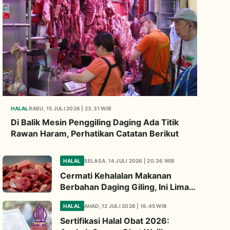
HALAL
RABU, 15 JULI 2026 | 23.31 WIB
Di Balik Mesin Penggiling Daging Ada Titik
Rawan Haram, Perhatikan Catatan Berikut
HALAL
SELASA, 14 JULI 2026 | 20.36 WIB
Cermati Kehalalan Makanan
Berbahan Daging Giling, Ini Lima
Titik Kritis yang Wajib
HALAL
AHAD, 12 JULI 2026 | 16.45 WIB
Diperhatikan
Sertifikasi Halal Obat 2026: