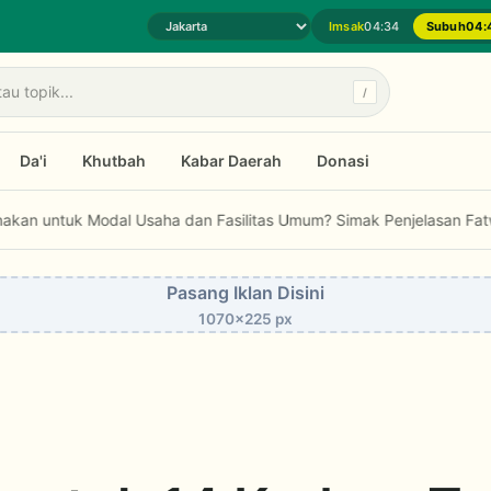
Imsak
04:34
Subuh
04:
Pilih daerah jadwal sholat
/
Da'i
Khutbah
Kabar Daerah
Donasi
M Raih Indonesia Public Relations Awards 2026
Bolehkah Zakat Dig
Pasang Iklan Disini
1070x225 px