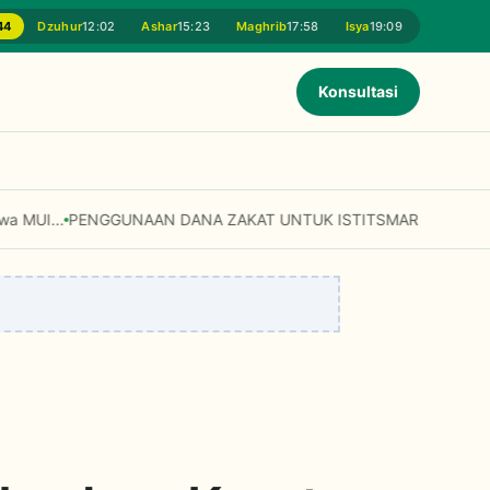
44
Dzuhur
12:02
Ashar
15:23
Maghrib
17:58
Isya
19:09
Konsultasi
unakan untuk Modal Usaha dan Fasilitas Umum? Simak Penjelasan Fa