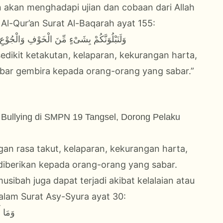
 akan menghadapi ujian dan cobaan dari Allah
Al-Qur’an Surat Al-Baqarah ayat 155:
وَلَنَبْلُوَنَّكُمْ بِشَىْءٍ مِّنَ الْخَوْفِ وَالْجُوْع
dikit ketakutan, kelaparan, kekurangan harta,
bar gembira kepada orang-orang yang sabar.”
ullying di SMPN 19 Tangsel, Dorong Pelaku
an rasa takut, kelaparan, kekurangan harta,
diberikan kepada orang-orang yang sabar.
sibah juga dapat terjadi akibat kelalaian atau
alam Surat Asy-Syura ayat 30:
وَمَا أ