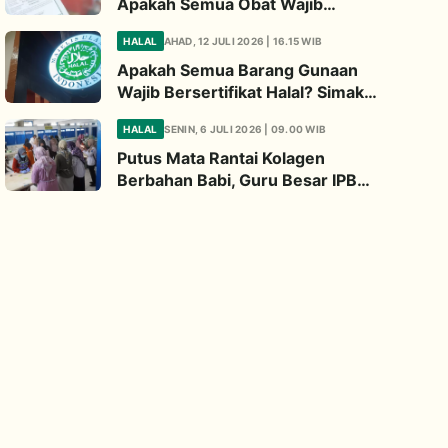
Apakah Semua Obat Wajib
Bersertifikat Halal? Begini
HALAL
AHAD, 12 JULI 2026 | 16.15 WIB
Penjelasannya
Apakah Semua Barang Gunaan
Wajib Bersertifikat Halal? Simak
Penjelasan Ini
HALAL
SENIN, 6 JULI 2026 | 09.00 WIB
Putus Mata Rantai Kolagen
Berbahan Babi, Guru Besar IPB
Kembangkan Alternatif Halal dari
Kulit Ikan