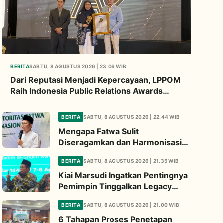
BERITA
SABTU, 8 AGUSTUS 2026 | 23.06 WIB
Dari Reputasi Menjadi Kepercayaan, LPPOM
Raih Indonesia Public Relations Awards
2026
BERITA
SABTU, 8 AGUSTUS 2026 | 22.44 WIB
Mengapa Fatwa Sulit
Diseragamkan dan Harmonisasi
Manhaj Penting? Ini Penjelasan
BERITA
SABTU, 8 AGUSTUS 2026 | 21.35 WIB
Kiai Cholil
Kiai Marsudi Ingatkan Pentingnya
Pemimpin Tinggalkan Legacy
Nyata untuk Umat
BERITA
SABTU, 8 AGUSTUS 2026 | 21.00 WIB
6 Tahapan Proses Penetapan