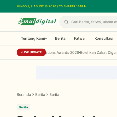
Lewati ke konten utama
MINGGU, 9 AGUSTUS 2026 / 25 SHAFAR 1448 H
Cari
Tentang Kami
Berita
Fatwa
Konsultasi
Dari Reputasi Menjadi Kepercayaan, LPPO
LIVE UPDATE
Beranda
Berita
Berita
Berita