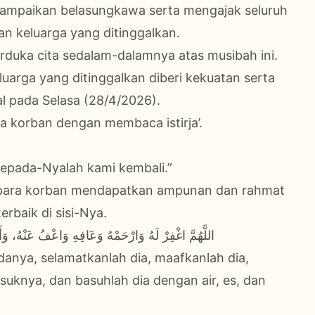
yampaikan belasungkawa serta mengajak seluruh
 keluarga yang ditinggalkan.
erduka cita sedalam-dalamnya atas musibah ini.
arga yang ditinggalkan diberi kekuatan serta
al pada Selasa (28/4/2026).
 korban dengan membaca istirja’.
kepada-Nyalah kami kembali.”
 para korban mendapatkan ampunan dan rahmat
erbaik di sisi-Nya.
اللَّهُمَّ اغْفِرْ لَهُ وَارْحَمْهُ وَعَافِهِ وَاعْفُ عَنْهُ، وَأَكْ
adanya, selamatkanlah dia, maafkanlah dia,
suknya, dan basuhlah dia dengan air, es, dan