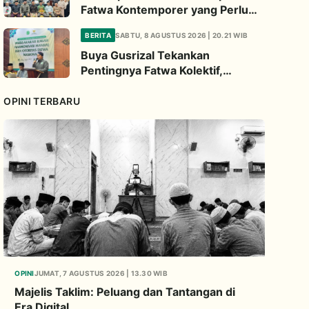
Fatwa Kontemporer yang Perlu
Diperhatikan
BERITA
SABTU, 8 AGUSTUS 2026 | 20.21 WIB
Buya Gusrizal Tekankan
Pentingnya Fatwa Kolektif,
Ingatkan Prinsip Kehati-hatian
OPINI TERBARU
OPINI
JUMAT, 7 AGUSTUS 2026 | 13.30 WIB
Majelis Taklim: Peluang dan Tantangan di
Era Digital