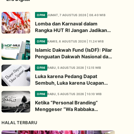
OPINI
JUMAT, 7 AGUSTUS 2026 | 08.40 WIB
Lomba dan Karnaval dalam
Rangka HUT RI Jangan Jadikan
Ajang Judi dan Kampanye LGBT
OPINI
KAMIS, 6 AGUSTUS 2026 | 11.24 WIB
Islamic Dakwah Fund (IsDF): Pilar
Penguatan Dakwah Nasional dan
Jembatan Kepedulian Umat
OPINI
RABU, 5 AGUSTUS 2026 | 12.15 WIB
Global
Luka karena Pedang Dapat
Sembuh, Luka karena Ucapan
Dapat Diwariskan
OPINI
RABU, 5 AGUSTUS 2026 | 10.10 WIB
Ketika “Personal Branding”
Menggeser “Wa Rabbaka
Fakabbir”
HALAL TERBARU