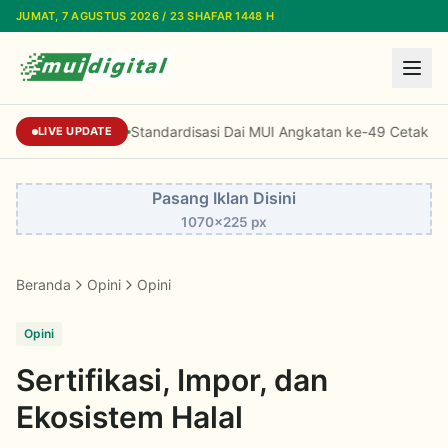
Lewati ke konten utama
JUMAT, 7 AGUSTUS 2026 / 23 SHAFAR 1448 H
Standardisasi Dai MUI Angkatan ke-49 Cetak SDM D
LIVE UPDATE
Pasang Iklan Disini
1070x225 px
Beranda
Opini
Opini
Opini
Sertifikasi, Impor, dan
Ekosistem Halal