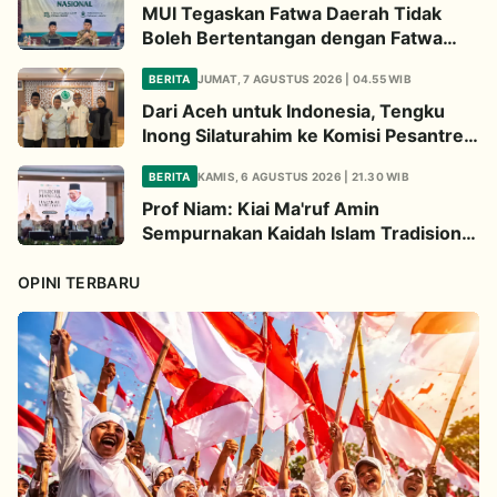
MUI Tegaskan Fatwa Daerah Tidak
Boleh Bertentangan dengan Fatwa
Pusat
BERITA
JUMAT, 7 AGUSTUS 2026 | 04.55 WIB
Dari Aceh untuk Indonesia, Tengku
Inong Silaturahim ke Komisi Pesantren
MUI Perkuat Dakwah Ekologi
BERITA
KAMIS, 6 AGUSTUS 2026 | 21.30 WIB
Prof Niam: Kiai Ma'ruf Amin
Sempurnakan Kaidah Islam Tradisional
Lewat Inovasi Continuous
Improvement
OPINI TERBARU