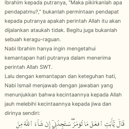
Ibrahim kepada putranya, “Maka pikirkanlah apa
pendapatmu?,” bukanlah permintaan pendapat
kepada putranya apakah perintah Allah itu akan
dijalankan ataukah tidak. Begitu juga bukanlah
sebuah keragu-raguan.
Nabi Ibrahim hanya ingin mengetahui
kemantapan hati putranya dalam menerima
perintah Allah SWT
.
Lalu dengan kemantapan dan keteguhan hati,
Nabi Ismail menjawab dengan jawaban yang
menunjukkan bahwa kecintaannya kepada Allah
jauh melebihi kecintaannya kepada jiwa dan
dirinya sendiri:
قَالَ يَٰٓأَبَتِ ٱفۡعَلۡ مَا تُؤۡمَرُۖ سَتَجِدُنِيٓ إِن شَآءَ ٱللَّهُ مِنَ