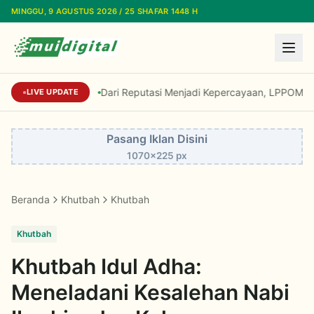
Lewati ke konten utama
MINGGU, 9 AGUSTUS 2026 / 25 SHAFAR 1448 H
Dari Reputasi Menjadi Kepercayaan, LPPOM Raih I
LIVE UPDATE
Pasang Iklan Disini
1070x225 px
Beranda
Khutbah
Khutbah
Khutbah
Khutbah Idul Adha:
Meneladani Kesalehan Nabi