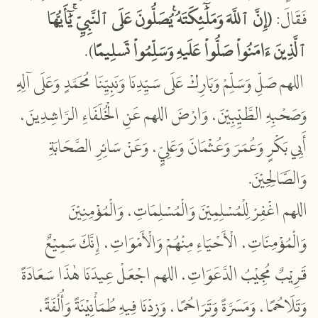
إِنَّ ٱللَّهَ وَمَلَٰٓئِكَتَهُۥ يُصَلُّونَ عَلَى ٱلنَّبِيِّۚ يَٰٓأَيُّهَا
(
فَقَالَ:
).
ٱلَّذِينَ ءَامَنُواْ صَلُّواْ عَلَيۡهِ وَسَلِّمُواْ تَسۡلِيمًا
اللهم صَلِّ وَسَلِّمْ وَبَارِكْ عَلَى سَيِّدِنَا وَنَبِيِّنَا مُحَمَّدٍ وَعَلَى آلِهِ
وَصَحْبِهِ
الطَّيِّبِيْنَ، وَارْضَ اللهم عَنِ الْخُلَفَاءِ الرَّاشِدِينَ،
أَبِي بَكْرٍ وَعُمَرَ وَعُثْمَانَ وَعَلِيٍّ، وَعَنْ سَائِرِ الصَّحَابَةِ
وَالصَّالِحِيْنَ.
اللهم اغْفِرْ لِلْمُسْلِمِيْنَ وَالْمُسْلِمَاتِ، وَالْمُؤْمِنِيْنَ
وَالْمُؤْمِنَاتِ، الْأَحْيَاءِ مِنْهُمْ وَالْأَمْوَاتِ، إِنَّكَ سَمِيْعٌ
قَرِيْبٌ مُجِيْبُ الدَّعَوَاتِ، اللهم اجْعَلْ عِيدَنَا هٰذَا سَعَادَةً
وَتَلَاحُمًا، وَمَسَرَّةً وَتَرَاحُمًا، وَزِدْنَا فِيهِ طُمَأْنِيْنَةً وَأُلْفَةً،