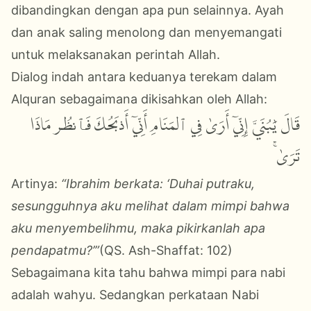
dibandingkan dengan apa pun selainnya. Ayah
dan anak saling menolong dan menyemangati
untuk melaksanakan perintah Allah.
Dialog indah antara keduanya terekam dalam
Alquran sebagaimana dikisahkan oleh Allah:
قَالَ يَٰبُنَيَّ إِنِّيٓ أَرَىٰ فِي ٱلۡمَنَامِ أَنِّيٓ أَذۡبَحُكَ فَٱنظُرۡ مَاذَا
تَرَىٰۚ
Artinya:
“Ibrahim berkata: ‘Duhai putraku,
sesungguhnya aku melihat dalam mimpi bahwa
aku menyembelihmu, maka pikirkanlah apa
pendapatmu?’”
(QS.
Ash-Shaffat: 102)
Sebagaimana kita tahu bahwa mimpi para nabi
adalah wahyu. Sedangkan perkataan Nabi