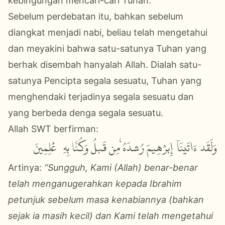
kebingungan mencari-cari Tuhan.
Sebelum perdebatan itu, bahkan sebelum
diangkat menjadi nabi, beliau telah mengetahui
dan meyakini bahwa satu-satunya Tuhan yang
berhak disembah hanyalah Allah. Dialah satu-
satunya Pencipta segala sesuatu, Tuhan yang
menghendaki terjadinya segala sesuatu dan
yang berbeda denga segala sesuatu.
Allah SWT berfirman:
وَلَقَدۡ ءَاتَيۡنَآ إِبۡرَٰهِيمَ رُشۡدَهُۥ مِن قَبۡلُ وَكُنَّا بِهِۦ عَٰلِمِينَ
Artinya:
“Sungguh, Kami (Allah) benar-benar
telah menganugerahkan kepada Ibrahim
petunjuk sebelum masa kenabiannya (bahkan
sejak ia masih kecil) dan Kami telah mengetahui