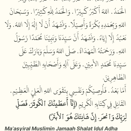
الْحَمْدُ، اللهُ أَكْبَرُ كَبِيْرًا، وَالْحَمْدُ لِلّٰهِ كَثِيْرًا، وَسُبْحَانَ
اللهِ وَبِحَمْدِهِ بُكْرَةً وَأَصِيْلًا، وَنَشْهَدُ أَنْ لَّا إِلٰهَ إِلَّا اللهُ، وَلَا
نَعْبُدُ إِلَّا إِيَّاهُ، وَنَشْهَدُ أَنَّ سَيِّدَنَا وَنَبِيَّنَا مُحَمَّدًا رَّسُوْلُ
اللهِ، وَرَحْمَتُهُ الْمُهْدَاةُ، صَلَّى اللهُ وَسَلَّمَ وَبَارَكَ عَلَى
سَيِّدِنَا مُحَمَّدٍ الأَمِيْنِ، وَعَلَى آلِهِ وَأَصْحَابِهِ الطَّيِّبِيْنَ
الطَّاهِرِيْنَ.
أَمَّا بَعْدُ، فَأُوصِيْكُمْ وَنَفْسِي بِتَقْوَى اللهِ الْعَلِيِّ الْعَظِيْمِ،
إِنَّآ أَعۡطَيۡنَٰكَ ٱلۡكَوۡثَرَ. فَصَلِّ
(
القَائِلِ فِي كِتَابِهِ الْكَرِيْمِ
لِرَبِّكَ وَٱنۡحَرۡ. إِنَّ شَانِئَكَ هُوَ ٱلۡأَبۡتَرُ)
Ma’
a
syiral Muslimin
Jamaah Shalat
Idul Adh
a