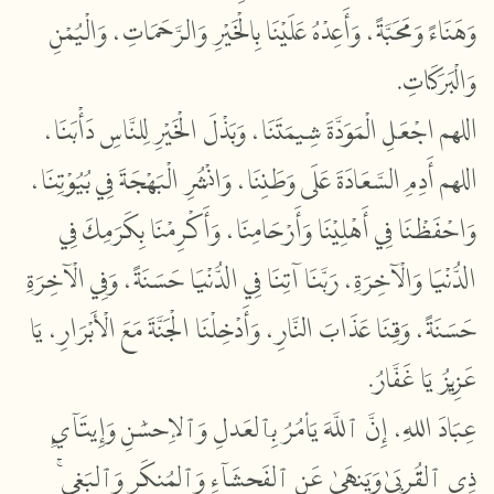
وَهَنَاءً وَمَحَبَّةً، وَأَعِدْهُ عَلَيْنَا بِالْخَيْرِ وَالرَّحَمَاتِ، وَالْيُمْنِ
وَالْبَرَكَاتِ.
اللهم اجْعَلِ الْمَوَدَّةَ شِيمَتَنَا، وَبَذْلَ الْخَيْرِ لِلنَّاسِ دَأْبَنَا،
اللهم أَدِمِ السَّعَادَةَ عَلَى وَطَنِنَا، وَانْشُرِ الْبَهْجَةَ فِي بُيُوْتِنَا،
وَاحْفَظْنَا فِي أَهْلِيْنَا وَأَرْحَامِنَا، وَأَكْرِمْنَا بِكَرَمِكَ فِي
الدُّنْيَا وَالْآخِرَةِ، رَبَّنَا آتِنَا فِي الدُّنْيَا حَسَنَةً، وَفِي الْآخِرَةِ
حَسَنَةً، وَقِنَا عَذَابَ النَّارِ، وَأَدْخِلْنَا الْجَنَّةَ مَعَ الْأَبْرَارِ، يَا
عَزِيزُ يَا غَفَّارُ.
عِبَادَ اللهِ، إِنَّ ٱللَّهَ يَأۡمُرُ بِٱلۡعَدۡلِ وَٱلۡإِحۡسَٰنِ وَإِيتَآيِٕ
ذِي ٱلۡقُرۡبَىٰ وَيَنۡهَىٰ عَنِ ٱلۡفَحۡشَآءِ وَٱلۡمُنكَرِ وَٱلۡبَغۡيِۚ