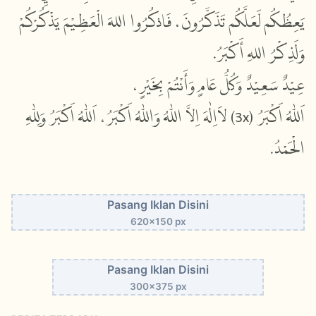
يَعِظُكُمۡ لَعَلَّكُمۡ تَذَكَّرُونَ، فَاذكُرُوا اللهَ الْعَظِيْمَ يَذْكُرْكُمْ
وَلَذِكْرُ اللهِ أَكْبَرُ.
عِيْدٌ سَعِيْدٌ وَكُلُّ عَامٍ وَأَنْتُمْ بِخَيْرٍ،
لاَاِلٰهَ اِلاَّ اللّٰهُ وَاللّٰهُ اَكْبَرُ، اَللّٰهُ اَكْبَرُ وَلِلّٰهِ
)
3x
اَللّٰهُ اَكْبَرُ (
الْحَمْدُ.
Pasang Iklan Disini
620x150 px
Pasang Iklan Disini
300x375 px