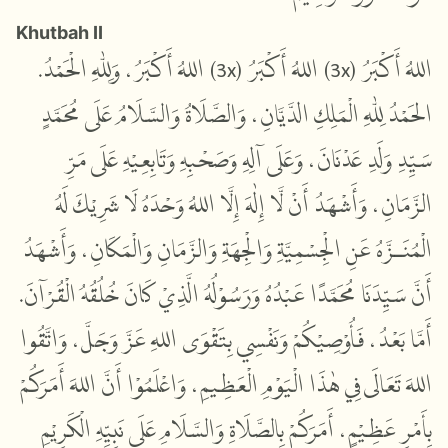
Khutbah II
اللهُ أَكْبَرُ، وَلِلّٰهِ الْحَمْدُ.
)
3x
) اللهُ أَكْبَرُ (
3x
اللهُ أَكْبَرُ (
الحَمْدُ لِلّٰهِ الْمَلِكِ الدَّيَّانِ، وَالصَّلَاةُ وَالسَّلَامُ عَلَى مُحَمَّدٍ
سَيِّدِ وَلَدِ عَدْنَانَ، وَعَلَى آلِهِ وَصَحْبِهِ وَتَابِعِيْهِ عَلَى مَرِّ
الزَّمَانِ، وَأَشْهَدُ أَنْ لَّا إِلٰهَ إِلَّا اللهُ وَحْدَهُ لَا شَرِيْكَ لَهُ
الْمُنَـزَّهُ عَنِ الْجِسْمِيَّةِ وَالْجِهَةِ وَالزَّمَانِ وَالْمَكَانِ، وَأَشْهَدُ
أَنَّ سَيِّدَنَا مُحَمَّدًا عَبْدُهُ وَرَسُوْلُهُ الَّذِيْ كَانَ خُلُقُهُ الْقُرْآنَ.
أَمَّا بَعْدُ، فَأُوْصِيْكُمْ وَنَفْسِي بِتَقْوَى اللهِ عَزَّ وَجَلَّ، وَاتَّقُوا
اللهَ تَعَالَى فِي هٰذَا الْيَوْمِ الْعَظِيمِ، وَاعْلَمُوْا أَنَّ اللهَ أَمَرَكُمْ
بِأَمْرٍ عَظِيْمٍ، أَمَرَكُمْ بِالصَّلَاةِ وَالسَّلَامِ عَلَى نَبِيِّهِ الْكَرِيْمِ