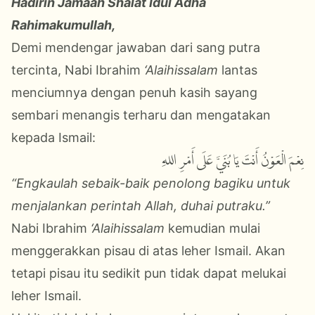
Hadirin Jamaah Shalat Idul Adha
Rahimakumullah,
Demi mendengar jawaban dari sang putra
tercinta,
Nabi Ibrahim
‘Alaihissalam
lantas
menciumnya dengan penuh kasih sayang
sembari menangis terharu dan mengatakan
kepada
Ismail
:
نِعْمَ الْعَوْنُ أَنْتَ يَا بُنَيَّ عَلَى أَمْرِ اللهِ
“Engkaulah sebaik-baik penolong bagiku untuk
menjalankan perintah Allah, duhai putraku.”
Nabi Ibrahim
‘Alaihissalam
kemudian mulai
menggerakkan pisau di atas leher
Ismail
. Akan
tetapi pisau itu sedikit pun tidak dapat melukai
leher Ismail.