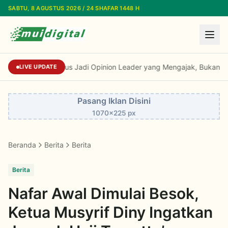
Lewati ke konten utama
SABTU, 8 AGUSTUS 2026 / 24 SHAFAR 1448 H
Kiai Cholil: Dai Harus Jadi Opinion Leader y
LIVE UPDATE
Pasang Iklan Disini
1070x225 px
Beranda
Berita
Berita
Berita
Nafar Awal Dimulai Besok,
Ketua Musyrif Diny Ingatkan