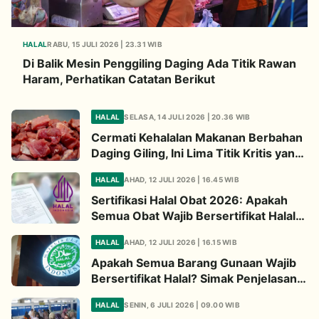
HALAL
RABU, 15 JULI 2026 | 23.31 WIB
Di Balik Mesin Penggiling Daging Ada Titik Rawan
Haram, Perhatikan Catatan Berikut
HALAL
SELASA, 14 JULI 2026 | 20.36 WIB
Cermati Kehalalan Makanan Berbahan
Daging Giling, Ini Lima Titik Kritis yang
Wajib Diperhatikan
HALAL
AHAD, 12 JULI 2026 | 16.45 WIB
Sertifikasi Halal Obat 2026: Apakah
Semua Obat Wajib Bersertifikat Halal?
Begini Penjelasannya
HALAL
AHAD, 12 JULI 2026 | 16.15 WIB
Apakah Semua Barang Gunaan Wajib
Bersertifikat Halal? Simak Penjelasan
Ini
HALAL
SENIN, 6 JULI 2026 | 09.00 WIB