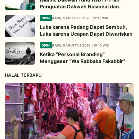
Penguatan Dakwah Nasional dan
Jembatan Kepedulian Umat Global
OPINI
RABU, 5 AGUSTUS 2026 | 12.15 WIB
Luka karena Pedang Dapat Sembuh,
Luka karena Ucapan Dapat Diwariskan
OPINI
RABU, 5 AGUSTUS 2026 | 10.10 WIB
Ketika “Personal Branding”
Menggeser “Wa Rabbaka Fakabbir”
HALAL TERBARU