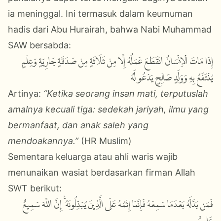
ia meninggal. Ini termasuk dalam keumuman
hadis dari Abu Hurairah, bahwa Nabi Muhammad
SAW bersabda:
إِذَا مَاتَ الْإِنْسَانُ انْقَطَعَ عَمَلُهُ إِلَّا مِنْ ثَلَاثَةٍ مِنْ صَدَقَةٍ جَارِيَةٍ وَعِلْمٍ
يُنْتَفَعُ بِهِ وَوَلَدٍ صَالِحٍ يَدْعُو لَهُ
Artinya:
“Ketika seorang insan mati, terputuslah
amalnya kecuali tiga: sedekah jariyah, ilmu yang
bermanfaat, dan anak saleh yang
mendoakannya.”
(HR Muslim)
Sementara keluarga atau ahli waris wajib
menunaikan wasiat berdasarkan firman Allah
SWT berikut:
فَمَن بَدَّلَهُ بَعْدَمَا سَمِعَهُ فَإِنَّمَا إِثْمُهُ عَلَى الَّذِينَ يُبَدِّلُونَهُ ۚ إِنَّ اللَّهَ سَمِيعٌ