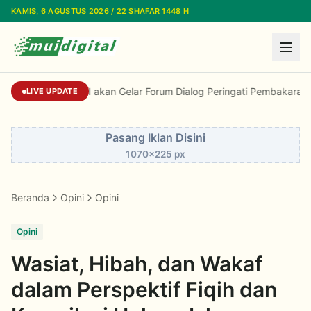
Lewati ke konten utama
KAMIS, 6 AGUSTUS 2026 / 22 SHAFAR 1448 H
Gandeng DPR, MUI akan Gelar Forum Dialog Pe
LIVE UPDATE
Pasang Iklan Disini
1070x225 px
Beranda
Opini
Opini
Opini
Wasiat, Hibah, dan Wakaf
dalam Perspektif Fiqih dan