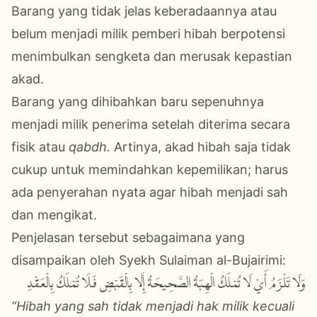
Barang yang tidak jelas keberadaannya atau
belum menjadi milik pemberi hibah berpotensi
menimbulkan sengketa dan merusak kepastian
akad.
Barang yang dihibahkan baru sepenuhnya
menjadi milik penerima setelah diterima secara
fisik atau
qabdh.
Artinya, akad hibah saja tidak
cukup untuk memindahkan kepemilikan; harus
ada penyerahan nyata agar hibah menjadi sah
dan mengikat.
Penjelasan tersebut sebagaimana yang
disampaikan oleh Syekh Sulaiman al-Bujairimi:
وَلَا تَلْزَمُ أَيْ لَا تُمْلَكُ الْهِبَةُ الصَّحِيحَةُ إِلَّا بِالْقَبْضِ فَلَا تُمْلَكُ بِالْعَقْدِ
“Hibah yang sah tidak menjadi hak milik kecuali