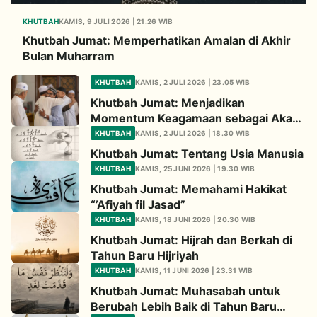
KHUTBAH
KAMIS, 9 JULI 2026 | 21.26 WIB
Khutbah Jumat: Memperhatikan Amalan di Akhir
Bulan Muharram
KHUTBAH
KAMIS, 2 JULI 2026 | 23.05 WIB
Khutbah Jumat: Menjadikan
Momentum Keagamaan sebagai Akar
Penguat Persaudaraan
KHUTBAH
KAMIS, 2 JULI 2026 | 18.30 WIB
Khutbah Jumat: Tentang Usia Manusia
KHUTBAH
KAMIS, 25 JUNI 2026 | 19.30 WIB
Khutbah Jumat: Memahami Hakikat
“’Afiyah fil Jasad”
KHUTBAH
KAMIS, 18 JUNI 2026 | 20.30 WIB
Khutbah Jumat: Hijrah dan Berkah di
Tahun Baru Hijriyah
KHUTBAH
KAMIS, 11 JUNI 2026 | 23.31 WIB
Khutbah Jumat: Muhasabah untuk
Berubah Lebih Baik di Tahun Baru