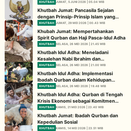
Hijriyah
KHUTBAH
JUMAT, 5 JUNI 2026 | 05.04 WIB
Khutbah Jumat: Pancasila Sejalan
dengan Prinsip-Prinsip Islam yang
Luhur
KHUTBAH
JUMAT, 29 MEI 2026 | 00.43 WIB
Khubah Jumat: Mempertahankan
Spirit Qurban dan Haji Pasca-Idul Adha
KHUTBAH
SELASA, 26 MEI 2026 | 21.45 WIB
Khutbah Idul Adha: Meneladani
Kesalehan Nabi Ibrahim dan
Keluarganya
KHUTBAH
SELASA, 26 MEI 2026 | 21.00 WIB
Khutbah Idul Adha: Implementasi
Ibadah Qurban dalam Kehidupan
Bermasyarakat
KHUTBAH
SELASA, 26 MEI 2026 | 19.48 WIB
Khutbah Idul Adha: Qurban di Tengah
Krisis Ekonomi sebagai Komitmen
Mempertebal Optimisme,
KHUTBAH
KAMIS, 21 MEI 2026 | 23.40 WIB
Meneguhkan Tawakal, dan
Khutbah Jumat: Ibadah Qurban dan
Menghidupkan Solidaritas
Kepedulian Sosial
KHUTBAH
KAMIS, 14 MEI 2026 | 23.51 WIB