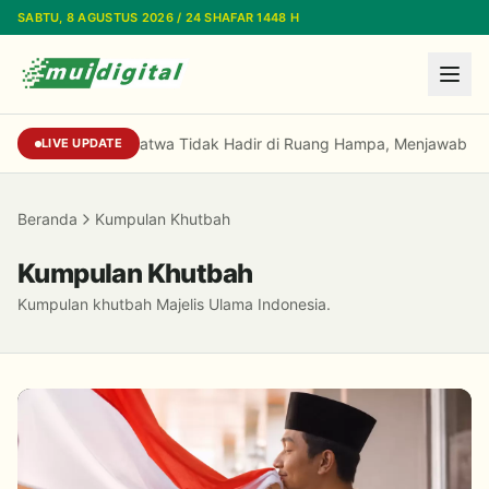
Lewati ke konten utama
SABTU, 8 AGUSTUS 2026 / 24 SHAFAR 1448 H
Sekjen MUI: Fatwa Tidak Hadir di Ruang Hampa, Menjawab Isu 
LIVE UPDATE
Beranda
Kumpulan Khutbah
Kumpulan Khutbah
Kumpulan khutbah Majelis Ulama Indonesia.