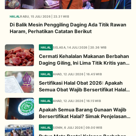
HALAL
RABU, 15 JULI 2026 | 23.31 WIB
Di Balik Mesin Penggiling Daging Ada Titik Rawan
Haram, Perhatikan Catatan Berikut
HALAL
SELASA, 14 JULI 2026 | 20.36 WIB
Cermati Kehalalan Makanan Berbahan
Daging Giling, Ini Lima Titik Kritis yang
Wajib Diperhatikan
HALAL
AHAD, 12 JULI 2026 | 16.45 WIB
Sertifikasi Halal Obat 2026: Apakah
Semua Obat Wajib Bersertifikat Halal?
Begini Penjelasannya
HALAL
AHAD, 12 JULI 2026 | 16.15 WIB
Apakah Semua Barang Gunaan Wajib
Bersertifikat Halal? Simak Penjelasan
Ini
HALAL
SENIN, 6 JULI 2026 | 09.00 WIB