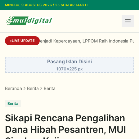
Lewati ke konten utama
MINGGU, 9 AGUSTUS 2026 / 25 SHAFAR 1448 H
Dari Reputasi Menjadi Kepercayaan, LPPOM Raih Indonesia Public
LIVE UPDATE
Pasang Iklan Disini
1070x225 px
Beranda
Berita
Berita
Berita
Sikapi Rencana Pengalihan
Dana Hibah Pesantren, MUI