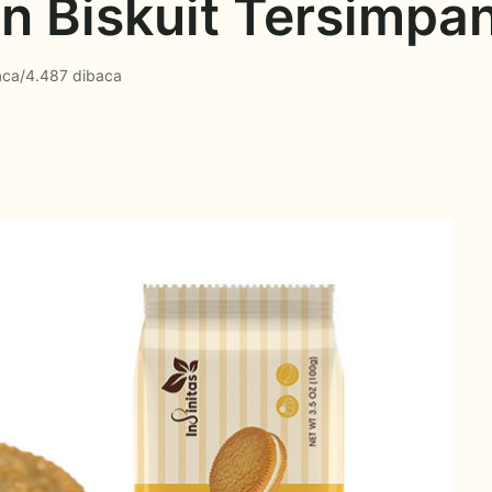
an Biskuit Tersimp
aca
/
4.487 dibaca