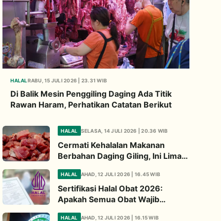
HALAL
RABU, 15 JULI 2026 | 23.31 WIB
Di Balik Mesin Penggiling Daging Ada Titik
Rawan Haram, Perhatikan Catatan Berikut
HALAL
SELASA, 14 JULI 2026 | 20.36 WIB
Cermati Kehalalan Makanan
Berbahan Daging Giling, Ini Lima
Titik Kritis yang Wajib
HALAL
AHAD, 12 JULI 2026 | 16.45 WIB
Diperhatikan
Sertifikasi Halal Obat 2026:
Apakah Semua Obat Wajib
Bersertifikat Halal? Begini
HALAL
AHAD, 12 JULI 2026 | 16.15 WIB
Penjelasannya