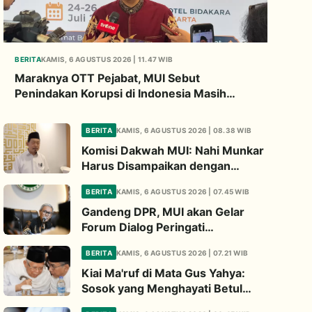
BERITA
KAMIS, 6 AGUSTUS 2026 | 11.47 WIB
Maraknya OTT Pejabat, MUI Sebut
Penindakan Korupsi di Indonesia Masih
Gagal Buat Jera
BERITA
KAMIS, 6 AGUSTUS 2026 | 08.38 WIB
Komisi Dakwah MUI: Nahi Munkar
Harus Disampaikan dengan
Hikmah dan Solusi
BERITA
KAMIS, 6 AGUSTUS 2026 | 07.45 WIB
Gandeng DPR, MUI akan Gelar
Forum Dialog Peringati
Pembakaran Masjid Al-Aqsa
BERITA
KAMIS, 6 AGUSTUS 2026 | 07.21 WIB
Kiai Ma'ruf di Mata Gus Yahya:
Sosok yang Menghayati Betul
Perjuangan NU