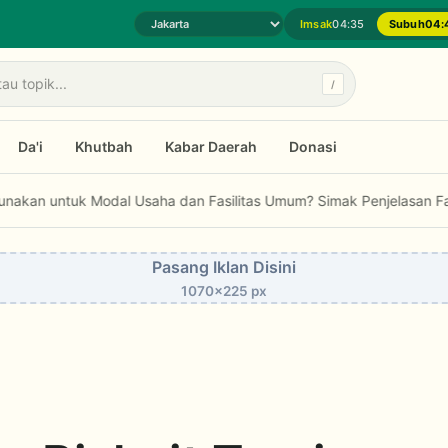
Imsak
04:35
Subuh
04:
Pilih daerah jadwal sholat
/
Da'i
Khutbah
Kabar Daerah
Donasi
indakan Korupsi di Indonesia Masih Gagal Buat Jera
Bolehkah Zakat
Pasang Iklan Disini
1070x225 px