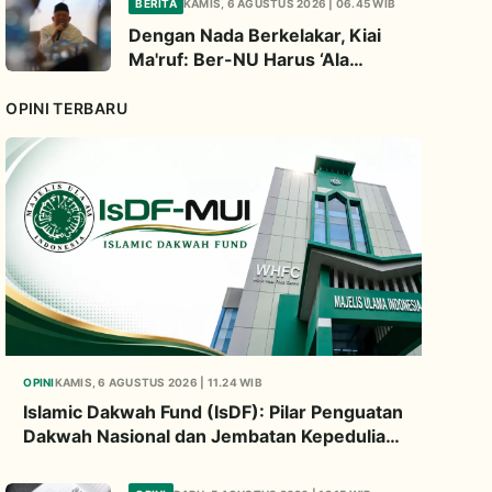
BERITA
KAMIS, 6 AGUSTUS 2026 | 06.45 WIB
Dengan Nada Berkelakar, Kiai
Ma'ruf: Ber-NU Harus ‘Ala
Bashirah Bukan Bisyarah
OPINI TERBARU
OPINI
KAMIS, 6 AGUSTUS 2026 | 11.24 WIB
Islamic Dakwah Fund (IsDF): Pilar Penguatan
Dakwah Nasional dan Jembatan Kepedulian
Umat Global