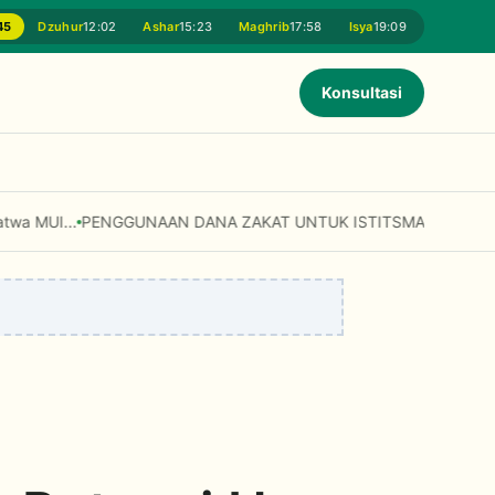
45
Dzuhur
12:02
Ashar
15:23
Maghrib
17:58
Isya
19:09
Konsultasi
 Digunakan untuk Modal Usaha dan Fasilitas Umum? Simak Penjelas