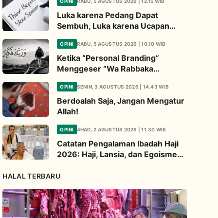
OPINI
RABU, 5 AGUSTUS 2026 | 12.15 WIB
Luka karena Pedang Dapat
Sembuh, Luka karena Ucapan
Dapat Diwariskan
OPINI
RABU, 5 AGUSTUS 2026 | 10.10 WIB
Ketika “Personal Branding”
Menggeser “Wa Rabbaka
Fakabbir”
OPINI
SENIN, 3 AGUSTUS 2026 | 14.43 WIB
Berdoalah Saja, Jangan Mengatur
Allah!
OPINI
AHAD, 2 AGUSTUS 2026 | 11.30 WIB
Catatan Pengalaman Ibadah Haji
2026: Haji, Lansia, dan Egoisme
Ibadah
HALAL TERBARU