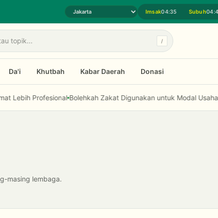
Imsak
04:35
Subuh
04:
Pilih daerah jadwal sholat
/
Da'i
Khutbah
Kabar Daerah
Donasi
bih Profesional
Bolehkah Zakat Digunakan untuk Modal Usaha dan F
ng-masing lembaga.