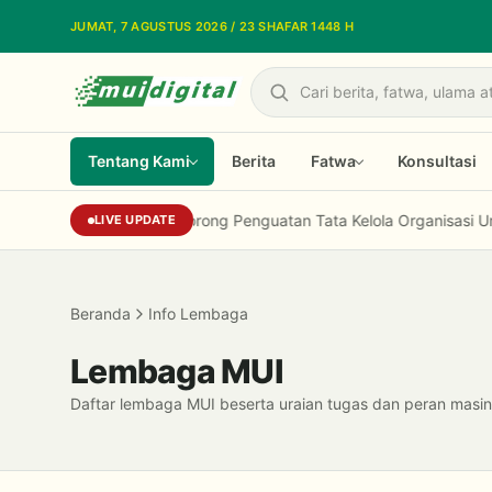
Lewati ke konten utama
JUMAT, 7 AGUSTUS 2026 / 23 SHAFAR 1448 H
Cari
Tentang Kami
Berita
Fatwa
Konsultasi
LPEU MUI Dorong Penguatan Tata Kelola Organisasi Umat Le
LIVE UPDATE
Beranda
Info Lembaga
Lembaga MUI
Daftar lembaga MUI beserta uraian tugas dan peran masi