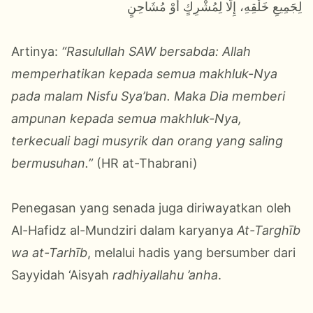
لِجَمِيعِ خَلْقِهِ، إِلَّا لِمُشْرِكٍ أَوْ مُشَاحِنٍ
Artinya:
“Rasulullah SAW bersabda: Allah
memperhatikan kepada semua makhluk-Nya
pada malam Nisfu Sya’ban. Maka Dia memberi
ampunan kepada semua makhluk-Nya,
terkecuali bagi musyrik dan orang yang saling
bermusuhan.”
(HR at-Thabrani)
Penegasan yang senada juga diriwayatkan oleh
Al-Hafidz al-Mundziri dalam karyanya
At-Targhīb
wa at-Tarhīb
, melalui hadis yang bersumber dari
Sayyidah ‘Aisyah
radhiyallahu ’anha
.