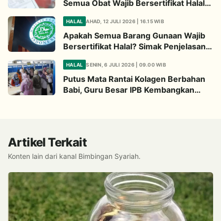
Semua Obat Wajib Bersertifikat Halal?
Begini Penjelasannya
HALAL
AHAD, 12 JULI 2026 | 16.15 WIB
Apakah Semua Barang Gunaan Wajib
Bersertifikat Halal? Simak Penjelasan
Ini
HALAL
SENIN, 6 JULI 2026 | 09.00 WIB
Putus Mata Rantai Kolagen Berbahan
Babi, Guru Besar IPB Kembangkan
Alternatif Halal dari Kulit Ikan
Artikel Terkait
Konten lain dari kanal Bimbingan Syariah.