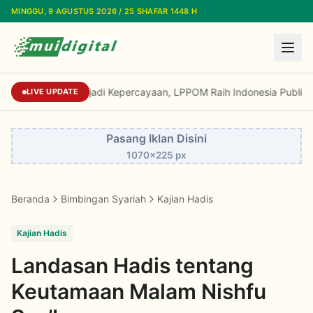
Lewati ke konten utama
MINGGU, 9 AGUSTUS 2026 / 25 SHAFAR 1448 H
Dari Reputasi Menjadi Kepercayaan, LPPOM Rai
LIVE UPDATE
Pasang Iklan Disini
1070x225 px
Beranda
Bimbingan Syariah
Kajian Hadis
Kajian Hadis
Landasan Hadis tentang
Keutamaan Malam Nishfu