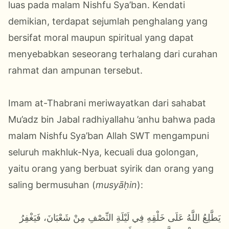
luas pada malam Nishfu Sya’ban. Kendati
demikian, terdapat sejumlah penghalang yang
bersifat moral maupun spiritual yang dapat
menyebabkan seseorang terhalang dari curahan
rahmat dan ampunan tersebut.
Imam at-Thabrani meriwayatkan dari sahabat
Mu’adz bin Jabal radhiyallahu ’anhu bahwa pada
malam Nishfu Sya’ban Allah SWT mengampuni
seluruh makhluk-Nya, kecuali dua golongan,
yaitu orang yang berbuat syirik dan orang yang
saling bermusuhan (
musyāḥin
):
يَطَّلِعُ اللَّهُ عَلَى خَلْقِهِ فِي لَيْلَةِ النِّصْفِ مِنْ شَعْبَانَ، فَيَغْفِرُ