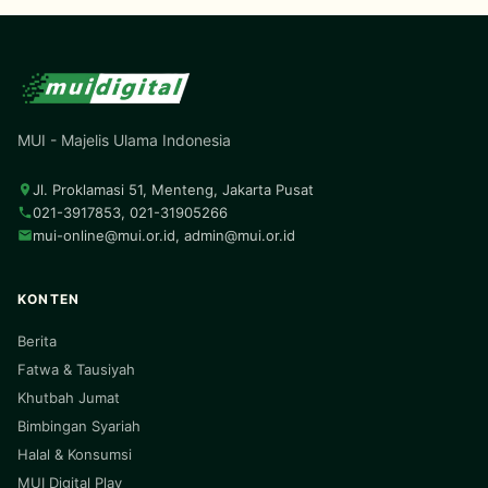
MUI - Majelis Ulama Indonesia
Jl. Proklamasi 51, Menteng, Jakarta Pusat
021-3917853, 021-31905266
mui-online@mui.or.id
,
admin@mui.or.id
KONTEN
Berita
Fatwa & Tausiyah
Khutbah Jumat
Bimbingan Syariah
Halal & Konsumsi
MUI Digital Play