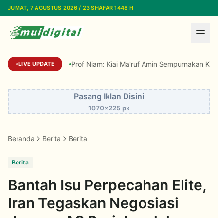
Lewati ke konten utama
JUMAT, 7 AGUSTUS 2026 / 23 SHAFAR 1448 H
Prof Niam: Kiai Ma'ruf Amin Sempurnakan Kaidah 
LIVE UPDATE
Pasang Iklan Disini
1070x225 px
Beranda
Berita
Berita
Berita
Bantah Isu Perpecahan Elite,
Iran Tegaskan Negosiasi