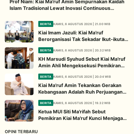
Prof Niam: Kiai Ma'ruf Amin Sempurnakan Kaidah
Islam Tradisional Lewat Inovasi Continuous
Improvement
BERITA
KAMIS, 6 AGUSTUS 2026 | 21.00 WIB
Kiai Imam Jazuli: Kiai Ma'ruf
Berorganisasi Tak Sekadar Ikut-ikutan,
Tapi Bermodal Landasan Intelektual
BERITA
KAMIS, 6 AGUSTUS 2026 | 20.32 WIB
KH Marsudi Syuhud Sebut Kiai Ma'ruf
Amin Ahli Mengeksekusi Pemikiran
Jadi Kebijakan Nyata
BERITA
KAMIS, 6 AGUSTUS 2026 | 20.04 WIB
Kiai Ma'ruf Amin Tekankan Gerakan
Kebangsaan Adalah Ruh Perjuangan
Ulama
BERITA
KAMIS, 6 AGUSTUS 2026 | 19.32 WIB
Ketua MUI Siti Ma'rifah Sebut
Pemikiran Kiai Ma'ruf Kunci Menjaga
Integrasi Bangsa
OPINI TERBARU