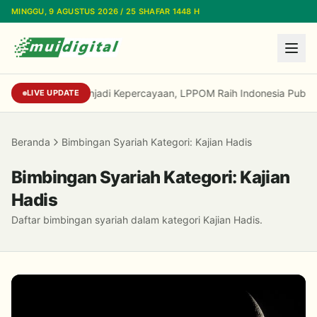
Lewati ke konten utama
MINGGU, 9 AGUSTUS 2026 / 25 SHAFAR 1448 H
Dari Reputasi Menjadi Kepercayaan, LPPOM Raih Indonesia Public 
LIVE UPDATE
Beranda
Bimbingan Syariah Kategori: Kajian Hadis
Bimbingan Syariah Kategori: Kajian
Hadis
Daftar bimbingan syariah dalam kategori Kajian Hadis.