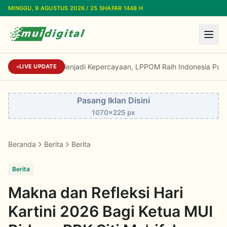
Lewati ke konten utama
MINGGU, 9 AGUSTUS 2026 / 25 SHAFAR 1448 H
Dari Reputasi Menjadi Kepercayaan, LPPOM Raih Indonesia Public
LIVE UPDATE
Pasang Iklan Disini
1070x225 px
Beranda
Berita
Berita
Berita
Makna dan Refleksi Hari
Kartini 2026 Bagi Ketua MUI