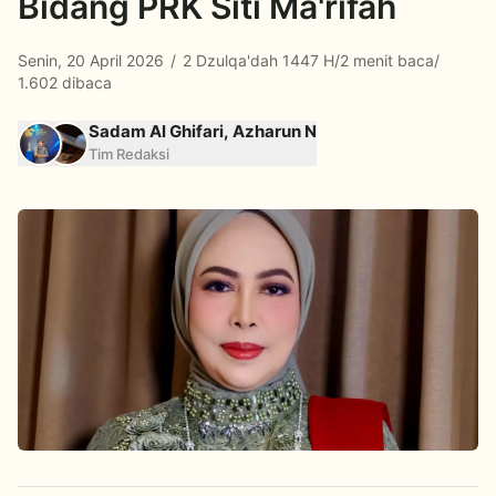
Bidang PRK Siti Ma'rifah
Senin, 20 April 2026
/
2 Dzulqa'dah 1447 H
/
2 menit baca
/
1.602 dibaca
Sadam Al Ghifari, Azharun N
Tim Redaksi