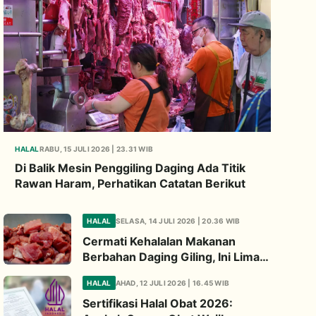
HALAL
RABU, 15 JULI 2026 | 23.31 WIB
Di Balik Mesin Penggiling Daging Ada Titik
Rawan Haram, Perhatikan Catatan Berikut
HALAL
SELASA, 14 JULI 2026 | 20.36 WIB
Cermati Kehalalan Makanan
Berbahan Daging Giling, Ini Lima
Titik Kritis yang Wajib
HALAL
AHAD, 12 JULI 2026 | 16.45 WIB
Diperhatikan
Sertifikasi Halal Obat 2026: