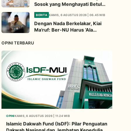
Sosok yang Menghayati Betul
Perjuangan NU
BERITA
KAMIS, 6 AGUSTUS 2026 | 06.45 WIB
Dengan Nada Berkelakar, Kiai
Ma'ruf: Ber-NU Harus ‘Ala
Bashirah Bukan Bisyarah
OPINI TERBARU
OPINI
KAMIS, 6 AGUSTUS 2026 | 11.24 WIB
Islamic Dakwah Fund (IsDF): Pilar Penguatan
Dakwah Nasional dan Jembatan Kepedulian