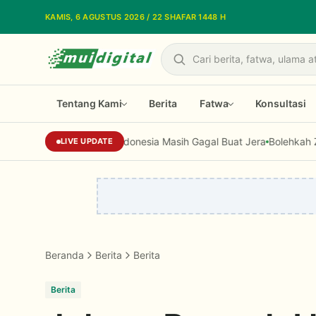
Lewati ke konten utama
KAMIS, 6 AGUSTUS 2026 / 22 SHAFAR 1448 H
Cari
Tentang Kami
Berita
Fatwa
Konsultasi
Korupsi di Indonesia Masih Gagal Buat Jera
Bolehkah Zakat Diguna
LIVE UPDATE
Beranda
Berita
Berita
Berita