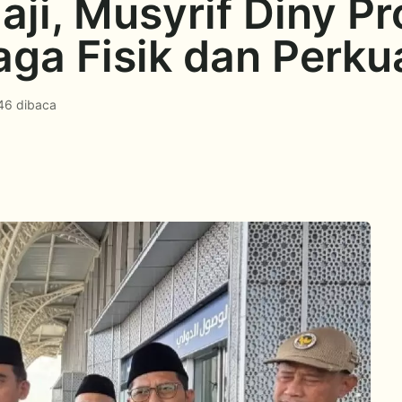
ji, Musyrif Diny P
a Fisik dan Perkuat
46 dibaca