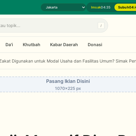
Imsak
04:35
Subuh
04:
Pilih daerah jadwal sholat
/
Da'i
Khutbah
Kabar Daerah
Donasi
kan untuk Modal Usaha dan Fasilitas Umum? Simak Penjelasan Fatwa
Pasang Iklan Disini
1070x225 px