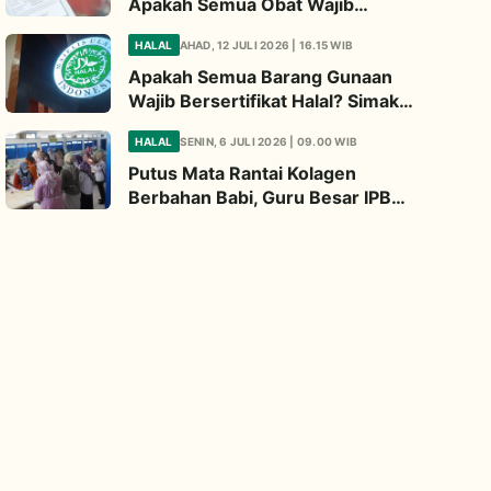
Apakah Semua Obat Wajib
Bersertifikat Halal? Begini
HALAL
AHAD, 12 JULI 2026 | 16.15 WIB
Penjelasannya
Apakah Semua Barang Gunaan
Wajib Bersertifikat Halal? Simak
Penjelasan Ini
HALAL
SENIN, 6 JULI 2026 | 09.00 WIB
Putus Mata Rantai Kolagen
Berbahan Babi, Guru Besar IPB
Kembangkan Alternatif Halal dari
Kulit Ikan