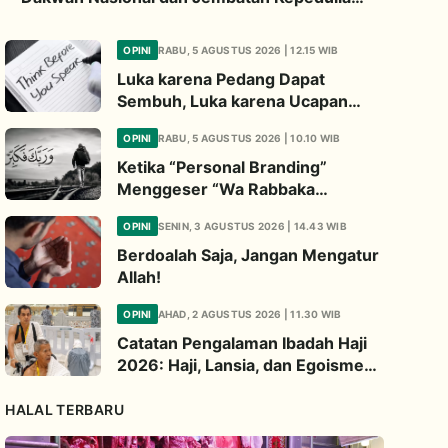
Umat Global
OPINI
RABU, 5 AGUSTUS 2026 | 12.15 WIB
Luka karena Pedang Dapat
Sembuh, Luka karena Ucapan
Dapat Diwariskan
OPINI
RABU, 5 AGUSTUS 2026 | 10.10 WIB
Ketika “Personal Branding”
Menggeser “Wa Rabbaka
Fakabbir”
OPINI
SENIN, 3 AGUSTUS 2026 | 14.43 WIB
Berdoalah Saja, Jangan Mengatur
Allah!
OPINI
AHAD, 2 AGUSTUS 2026 | 11.30 WIB
Catatan Pengalaman Ibadah Haji
2026: Haji, Lansia, dan Egoisme
Ibadah
HALAL TERBARU