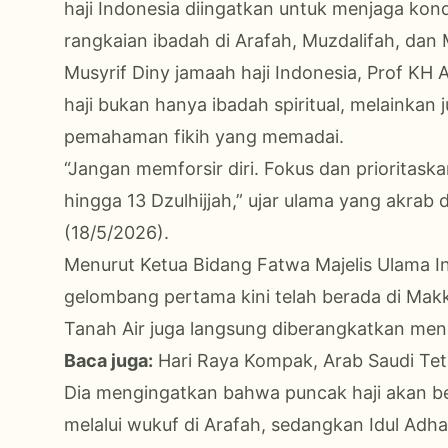
haji Indonesia diingatkan untuk menjaga kond
rangkaian ibadah di Arafah, Muzdalifah, dan 
Musyrif Diny jamaah haji Indonesia, Prof K
haji bukan hanya ibadah spiritual, melainka
pemahaman fikih yang memadai.
“Jangan memforsir diri. Fokus dan prioritask
hingga 13 Dzulhijjah,” ujar ulama yang akrab
(18/5/2026).
Menurut Ketua Bidang Fatwa Majelis Ulama Ind
gelombang pertama kini telah berada di Mak
Tanah Air juga langsung diberangkatkan menu
Baca juga:
Hari Raya Kompak, Arab Saudi Te
Dia mengingatkan bahwa puncak haji akan be
melalui wukuf di Arafah, sedangkan Idul Adha