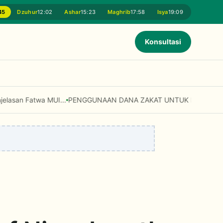
45
Dzuhur
12:02
Ashar
15:23
Maghrib
17:58
Isya
19:09
Konsultasi
 MUI...
PENGGUNAAN DANA ZAKAT UNTUK ISTITSMAR (INVESTAS