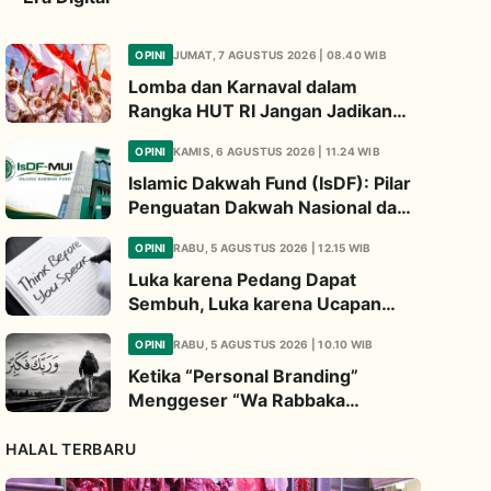
OPINI
JUMAT, 7 AGUSTUS 2026 | 08.40 WIB
Lomba dan Karnaval dalam
Rangka HUT RI Jangan Jadikan
Ajang Judi dan Kampanye LGBT
OPINI
KAMIS, 6 AGUSTUS 2026 | 11.24 WIB
Islamic Dakwah Fund (IsDF): Pilar
Penguatan Dakwah Nasional dan
Jembatan Kepedulian Umat
OPINI
RABU, 5 AGUSTUS 2026 | 12.15 WIB
Global
Luka karena Pedang Dapat
Sembuh, Luka karena Ucapan
Dapat Diwariskan
OPINI
RABU, 5 AGUSTUS 2026 | 10.10 WIB
Ketika “Personal Branding”
Menggeser “Wa Rabbaka
Fakabbir”
HALAL TERBARU