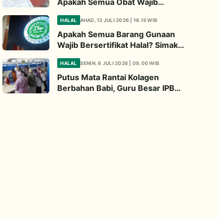
Apakah Semua Obat Wajib
Bersertifikat Halal? Begini
HALAL
AHAD, 12 JULI 2026 | 16.15 WIB
Penjelasannya
Apakah Semua Barang Gunaan
Wajib Bersertifikat Halal? Simak
Penjelasan Ini
HALAL
SENIN, 6 JULI 2026 | 09.00 WIB
Putus Mata Rantai Kolagen
Berbahan Babi, Guru Besar IPB
Kembangkan Alternatif Halal dari
Kulit Ikan