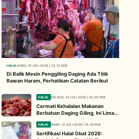
HALAL
RABU, 15 JULI 2026 | 23.31 WIB
Di Balik Mesin Penggiling Daging Ada Titik
Rawan Haram, Perhatikan Catatan Berikut
HALAL
SELASA, 14 JULI 2026 | 20.36 WIB
Cermati Kehalalan Makanan
Berbahan Daging Giling, Ini Lima
Titik Kritis yang Wajib
HALAL
AHAD, 12 JULI 2026 | 16.45 WIB
Diperhatikan
Sertifikasi Halal Obat 2026: