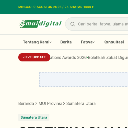
Lewati ke konten utama
MINGGU, 9 AGUSTUS 2026 / 25 SHAFAR 1448 H
Cari
Tentang Kami
Berita
Fatwa
Konsultasi
onesia Public Relations Awards 2026
Bolehkah Zakat Digunakan untu
LIVE UPDATE
Beranda
MUI Provinsi
Sumatera Utara
Sumatera Utara