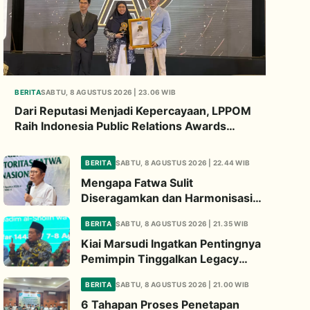
BERITA
SABTU, 8 AGUSTUS 2026 | 23.06 WIB
Dari Reputasi Menjadi Kepercayaan, LPPOM
Raih Indonesia Public Relations Awards
2026
BERITA
SABTU, 8 AGUSTUS 2026 | 22.44 WIB
Mengapa Fatwa Sulit
Diseragamkan dan Harmonisasi
Manhaj Penting? Ini Penjelasan
BERITA
SABTU, 8 AGUSTUS 2026 | 21.35 WIB
Kiai Cholil
Kiai Marsudi Ingatkan Pentingnya
Pemimpin Tinggalkan Legacy
Nyata untuk Umat
BERITA
SABTU, 8 AGUSTUS 2026 | 21.00 WIB
6 Tahapan Proses Penetapan