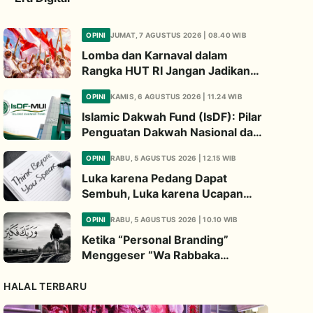
OPINI
JUMAT, 7 AGUSTUS 2026 | 08.40 WIB
Lomba dan Karnaval dalam
Rangka HUT RI Jangan Jadikan
Ajang Judi dan Kampanye LGBT
OPINI
KAMIS, 6 AGUSTUS 2026 | 11.24 WIB
Islamic Dakwah Fund (IsDF): Pilar
Penguatan Dakwah Nasional dan
Jembatan Kepedulian Umat
OPINI
RABU, 5 AGUSTUS 2026 | 12.15 WIB
Global
Luka karena Pedang Dapat
Sembuh, Luka karena Ucapan
Dapat Diwariskan
OPINI
RABU, 5 AGUSTUS 2026 | 10.10 WIB
Ketika “Personal Branding”
Menggeser “Wa Rabbaka
Fakabbir”
HALAL TERBARU