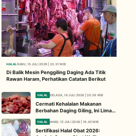
HALAL
RABU, 15 JULI 2026 | 23.31 WIB
Di Balik Mesin Penggiling Daging Ada Titik
Rawan Haram, Perhatikan Catatan Berikut
HALAL
SELASA, 14 JULI 2026 | 20.36 WIB
Cermati Kehalalan Makanan
Berbahan Daging Giling, Ini Lima
Titik Kritis yang Wajib
HALAL
AHAD, 12 JULI 2026 | 16.45 WIB
Diperhatikan
Sertifikasi Halal Obat 2026: