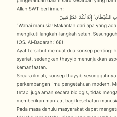
pengetahuan dalam satu kesatuan yang harm
Allah SWT berfirman:
تِ الشَّيْطَانِ ۚ إِنَّهُ لَكُمْ عَدُوٌّ مُبِينٌ
“Wahai manusia! Makanlah dari apa yang ada 
mengikuti langkah-langkah setan. Sesunggu
(QS. Al-Baqarah:168)
Ayat tersebut memuat dua konsep penting: ha
syariat, sedangkan thayyib menunjukkan asp
kemanfaatan.
Secara ilmiah, konsep thayyib sesungguhnya 
perkembangan ilmu pengetahuan modern. Ma
tetapi juga aman secara biologis, tidak men
memberikan manfaat bagi kesehatan manusi
Pada masa dahulu masyarakat dapat mengetah