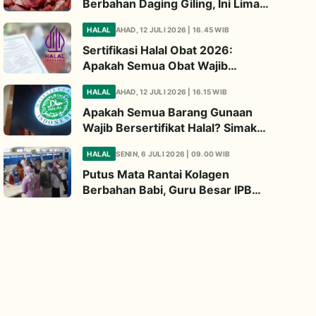
Berbahan Daging Giling, Ini Lima
Titik Kritis yang Wajib
HALAL
AHAD, 12 JULI 2026 | 16.45 WIB
Diperhatikan
Sertifikasi Halal Obat 2026:
Apakah Semua Obat Wajib
Bersertifikat Halal? Begini
HALAL
AHAD, 12 JULI 2026 | 16.15 WIB
Penjelasannya
Apakah Semua Barang Gunaan
Wajib Bersertifikat Halal? Simak
Penjelasan Ini
HALAL
SENIN, 6 JULI 2026 | 09.00 WIB
Putus Mata Rantai Kolagen
Berbahan Babi, Guru Besar IPB
Kembangkan Alternatif Halal dari
Kulit Ikan