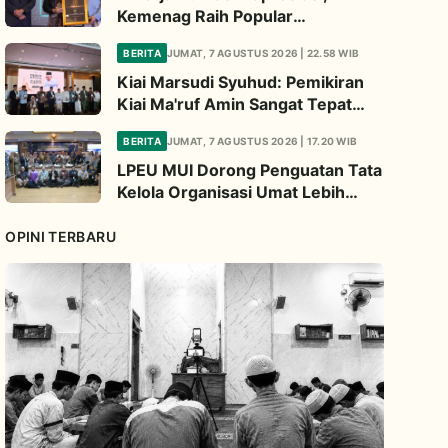
Kemenag Raih Popular
Government Institutions Award
BERITA
JUMAT, 7 AGUSTUS 2026 | 22.58 WIB
2026
Kiai Marsudi Syuhud: Pemikiran
Kiai Ma'ruf Amin Sangat Tepat
Untuk Perbarui NU
BERITA
JUMAT, 7 AGUSTUS 2026 | 17.20 WIB
LPEU MUI Dorong Penguatan Tata
Kelola Organisasi Umat Lebih
Profesional
OPINI TERBARU