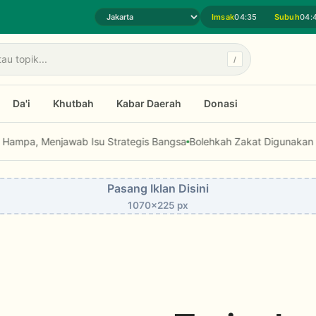
Imsak
04:35
Subuh
04:
Pilih daerah jadwal sholat
/
Da'i
Khutbah
Kabar Daerah
Donasi
njawab Isu Strategis Bangsa
Bolehkah Zakat Digunakan untuk Modal
Pasang Iklan Disini
1070x225 px