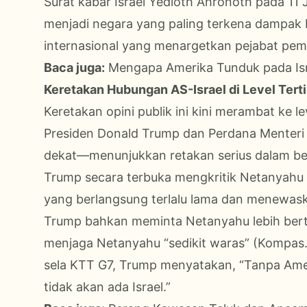
Surat kabar Israel Yedioth Ahronoth pada 11
menjadi negara yang paling terkena dampak 
internasional yang menargetkan pejabat pem
Baca juga:
Mengapa Amerika Tunduk pada Isr
Keretakan Hubungan AS-Israel di Level Tert
Keretakan opini publik ini kini merambat ke 
Presiden Donald Trump dan Perdana Menteri
dekat—menunjukkan retakan serius dalam beb
Trump secara terbuka mengkritik Netanyahu
yang berlangsung terlalu lama dan menewask
Trump bahkan meminta Netanyahu lebih ber
menjaga Netanyahu “sedikit waras” (Kompas.c
sela KTT G7, Trump menyatakan, “Tanpa Ameri
tidak akan ada Israel.”