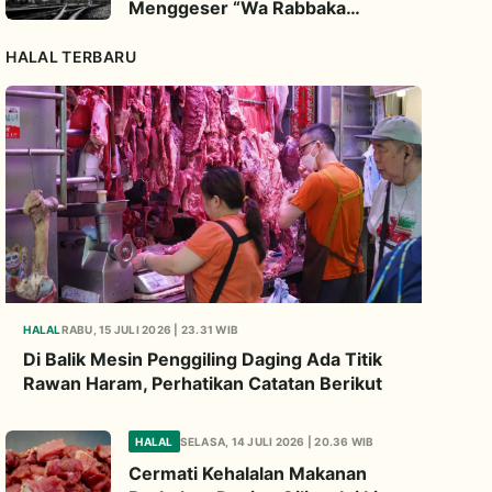
Menggeser “Wa Rabbaka
Fakabbir”
HALAL TERBARU
HALAL
RABU, 15 JULI 2026 | 23.31 WIB
Di Balik Mesin Penggiling Daging Ada Titik
Rawan Haram, Perhatikan Catatan Berikut
HALAL
SELASA, 14 JULI 2026 | 20.36 WIB
Cermati Kehalalan Makanan