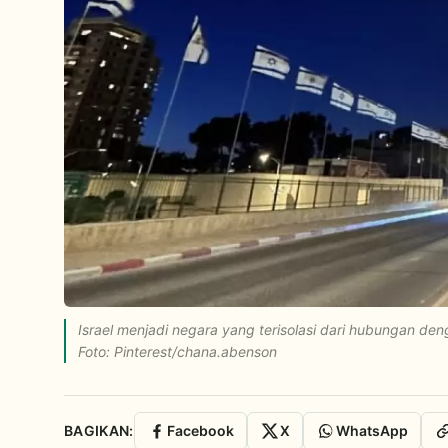
Israel menjadi negara yang terisolasi dari hubungan de
Foto: Pinterest/chana.abenson
BAGIKAN:
Facebook
X
WhatsApp