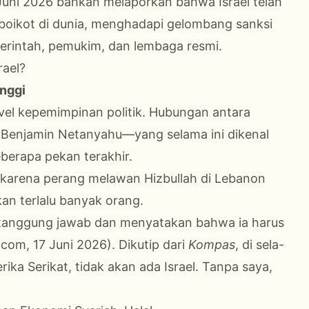
 Juni 2026 bahkan melaporkan bahwa Israel telah
boikot di dunia, menghadapi gelombang sanksi
erintah, pemukim, dan lembaga resmi.
ael?
inggi
level kepemimpinan politik. Hubungan antara
 Benjamin Netanyahu—yang selama ini dikenal
erapa pekan terakhir.
 karena perang melawan Hizbullah di Lebanon
an terlalu banyak orang.
tanggung jawab dan menyatakan bahwa ia harus
om, 17 Juni 2026). Dikutip dari
Kompas
, di sela-
ka Serikat, tidak akan ada Israel. Tanpa saya,