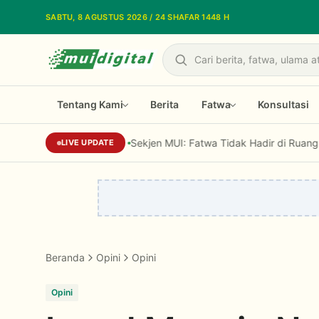
Lewati ke konten utama
SABTU, 8 AGUSTUS 2026 / 24 SHAFAR 1448 H
Cari
Tentang Kami
Berita
Fatwa
Konsultasi
Sekjen MUI: Fatwa Tidak Hadir di Ruang Hampa, Me
LIVE UPDATE
Beranda
Opini
Opini
Opini