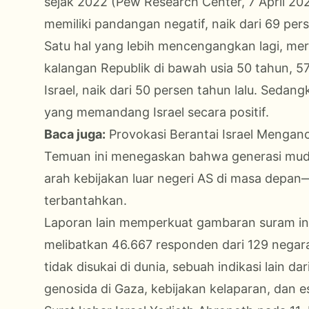
sejak 2022 (Pew Research Center, 7 April 20
memiliki pandangan negatif, naik dari 69 per
Satu hal yang lebih mencengangkan lagi, me
kalangan Republik di bawah usia 50 tahun, 57 
Israel, naik dari 50 persen tahun lalu. Seda
yang memandang Israel secara positif.
Baca juga:
Provokasi Berantai Israel Menga
Temuan ini menegaskan bahwa generasi mu
arah kebijakan luar negeri AS di masa depan—
terbantahkan.
Laporan lain memperkuat gambaran suram ini
melibatkan 46.667 responden dari 129 negar
tidak disukai di dunia, sebuah indikasi lain da
genosida di Gaza, kebijakan kelaparan, dan es