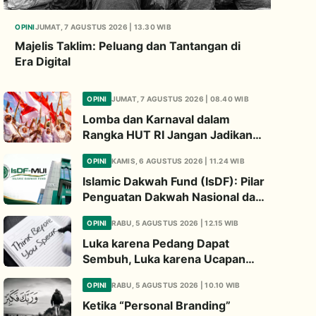
OPINI
JUMAT, 7 AGUSTUS 2026 | 13.30 WIB
Majelis Taklim: Peluang dan Tantangan di
Era Digital
OPINI
JUMAT, 7 AGUSTUS 2026 | 08.40 WIB
Lomba dan Karnaval dalam
Rangka HUT RI Jangan Jadikan
Ajang Judi dan Kampanye LGBT
OPINI
KAMIS, 6 AGUSTUS 2026 | 11.24 WIB
Islamic Dakwah Fund (IsDF): Pilar
Penguatan Dakwah Nasional dan
Jembatan Kepedulian Umat
OPINI
RABU, 5 AGUSTUS 2026 | 12.15 WIB
Global
Luka karena Pedang Dapat
Sembuh, Luka karena Ucapan
Dapat Diwariskan
OPINI
RABU, 5 AGUSTUS 2026 | 10.10 WIB
Ketika “Personal Branding”