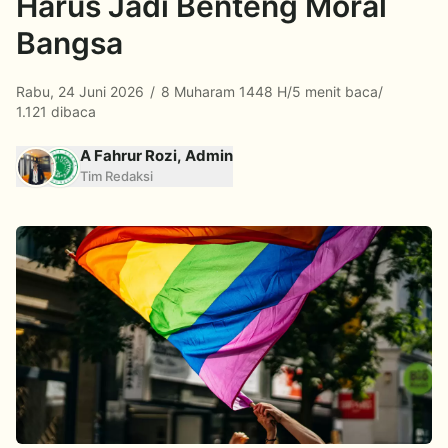
Harus Jadi Benteng Moral
Bangsa
Rabu, 24 Juni 2026
/
8 Muharam 1448 H
/
5 menit baca
/
1.121 dibaca
A Fahrur Rozi, Admin
Tim Redaksi