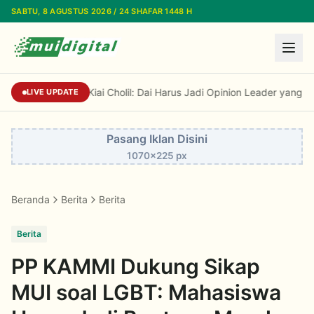
Lewati ke konten utama
SABTU, 8 AGUSTUS 2026 / 24 SHAFAR 1448 H
Kiai Cholil: Dai Harus Jadi Opinion Leader yang Me
LIVE UPDATE
Pasang Iklan Disini
1070x225 px
Beranda
Berita
Berita
Berita
PP KAMMI Dukung Sikap
MUI soal LGBT: Mahasiswa