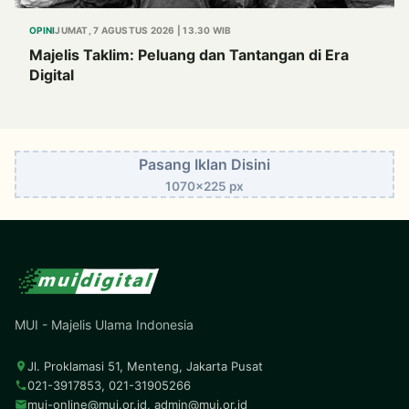
OPINI
JUMAT, 7 AGUSTUS 2026 | 13.30 WIB
Majelis Taklim: Peluang dan Tantangan di Era
Digital
Pasang Iklan Disini
1070x225 px
MUI - Majelis Ulama Indonesia
Jl. Proklamasi 51, Menteng, Jakarta Pusat
021-3917853, 021-31905266
mui-online@mui.or.id
,
admin@mui.or.id