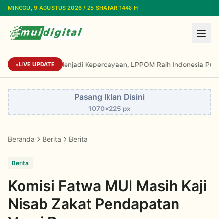
Lewati ke konten utama
MINGGU, 9 AGUSTUS 2026 / 25 SHAFAR 1448 H
Dari Reputasi Menjadi Kepercayaan, LPPOM Raih Indonesia Public
LIVE UPDATE
Pasang Iklan Disini
1070x225 px
Beranda
Berita
Berita
Berita
Komisi Fatwa MUI Masih Kaji
Nisab Zakat Pendapatan