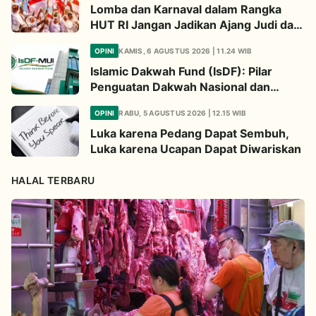
Lomba dan Karnaval dalam Rangka
HUT RI Jangan Jadikan Ajang Judi dan
Kampanye LGBT
OPINI
KAMIS, 6 AGUSTUS 2026 | 11.24 WIB
Islamic Dakwah Fund (IsDF): Pilar
Penguatan Dakwah Nasional dan
Jembatan Kepedulian Umat Global
OPINI
RABU, 5 AGUSTUS 2026 | 12.15 WIB
Luka karena Pedang Dapat Sembuh,
Luka karena Ucapan Dapat Diwariskan
HALAL TERBARU