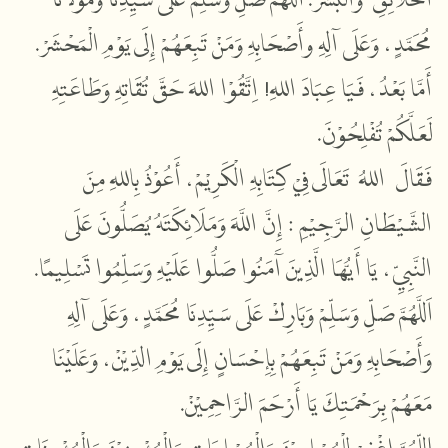
الخَلاَئِقِ وَالْبَشَرْ. اَللَّهُمَّ صَلِّ وَسَلِّمْ عَلَى سَيِّدِنَا وَمَوْلاَنَا
مُحَمَّدٍ، وَعَلَى آلِهِ وأَصْحَابِهِ وَمَنْ تَبِعَهُمْ إِلَى يَوْمِ الْمَحْشَرْ.
أَمَّا بَعْدُ، فَيَا عِبَادَ اللهِ! اِتَّقُوْا اللهَ حَقَّ تُقَاتِهِ وَطَاعَتِهِ
لَعَلَّكُمْ تُفْلِحُوْنَ.
فَقَالَ اللهُ تَعَالَى فِيْ كِتَابِهِ الْكَرِيْمْ، أَعُوْذُ بِاللهِ مِنَ
الشَّيْطَانِ الرَّجِيْمِ : إِنَّ اللَّهَ وَمَلَائِكَتَهُ يُصَلُّونَ عَلَى
النَّبِيِّ، يَا أَيُّهَا الَّذِينَ آَمَنُوا صَلُّوا عَلَيْهِ وَسَلِّمُوا تَسْلِيمًا.
اَللَّهُمَّ صَلِّ وَسَلِّمْ وَبَارِكْ عَلَى سَيِّدِنَا مُحَمَّدٍ، وَعَلَى آلِهِ
وَأَصْحَابِهِ وَمَنْ تَبِعَهُمْ بِإِحْسَانٍ إِلَى يَوْمِ الدِّيْنْ، وَعَلَيْنَا
مَعَهُمْ بِرَحْمَتِكَ يَا أَرْحَمَ الرَّاحِمِيْنْ.