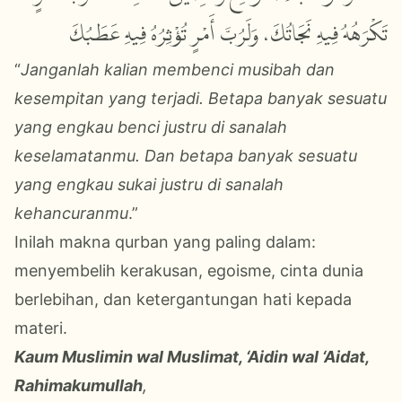
تَكْرَهُهُ فِيهِ نَجَاتُكَ، وَلَرُبَّ أَمْرٍ تُؤْثِرُهُ فِيهِ عَطَبُكَ
“
Janganlah kalian membenci musibah dan
kesempitan yang terjadi. Betapa banyak sesuatu
yang engkau benci justru di sanalah
keselamatanmu. Dan betapa banyak sesuatu
yang engkau sukai justru di sanalah
kehancuranmu
.”
Inilah makna qurban yang paling dalam:
menyembelih kerakusan, egoisme, cinta dunia
berlebihan, dan ketergantungan hati kepada
materi.
Kaum Muslimin wal Muslimat, ‘Aidin wal ‘Aidat,
Rahimakumullah
,