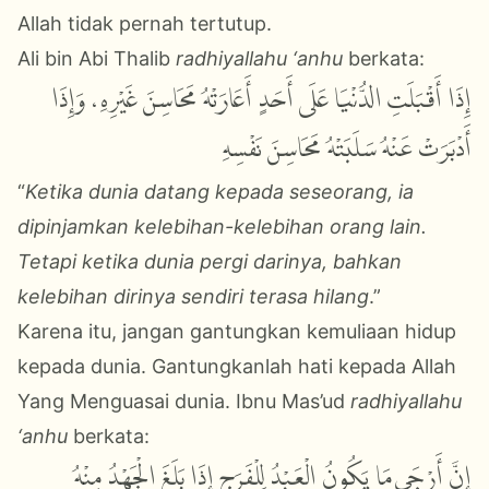
Allah tidak pernah tertutup.
Ali bin Abi Thalib
radhiyallahu ‘anhu
berkata:
إِذَا أَقْبَلَتِ الدُّنْيَا عَلَى أَحَدٍ أَعَارَتْهُ مَحَاسِنَ غَيْرِهِ، وَإِذَا
أَدْبَرَتْ عَنْهُ سَلَبَتْهُ مَحَاسِنَ نَفْسِهِ
“
Ketika dunia datang kepada seseorang, ia
dipinjamkan kelebihan-kelebihan orang lain.
Tetapi ketika dunia pergi darinya, bahkan
kelebihan dirinya sendiri terasa hilang
.”
Karena itu, jangan gantungkan kemuliaan hidup
kepada dunia. Gantungkanlah hati kepada Allah
Yang Menguasai dunia. Ibnu Mas’ud
radhiyallahu
‘anhu
berkata:
إِنَّ أَرْجَى مَا يَكُونُ الْعَبْدُ لِلْفَرَجِ إِذَا بَلَغَ الْجَهْدُ مِنْهُ