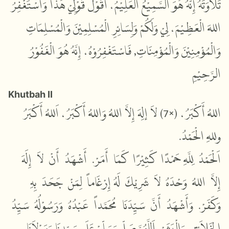
تَلاَوَتَهُ إِنّهُ هُوَ السَّمِيْعُ الْعَلِيْمُ، أَقُوْلُ قَوْلِيْ هَذَا وَأَسْتَغْفِرُ
اللهَ الْعَظِيْمَ، لِيْ وَلَكُمْ وَلِسَائِرِ الْمُسْلِمِيْنَ وَالْمُسْلِمَاتِ
وَالْمُؤْمِنِيْنَ وَالْمُؤْمِنَاتِ, فَاسْتَغْفِرُوْهُ، إِنَّهُ هُوَ الْغَفُوْرُ
الرَّحِيْمِ
Khutbah II
لاَ إلِهَ إِلاَّ اللهُ وَاللهُ أَكْبَرُ، اَللهُ أَكْبَرُ
7)
×
(
اللهُ أَكْبَرُ،
وللهِ الْحَمْدُ.
اَلْحَمْدُ لِلَّهِ حَمْدًا كَثِيْرًا كَمَا أَمَرْ. أَشْهَدُ أَنْ لاَ إِلَهَ
إِلاَّ اللهُ وَحْدَهُ لاَ شَرِيْكَ لَهُ إِرْغَاماً لِمَنْ جَحَدَ بِهِ
وَكَفَرْ. وَأَشْهَدُ أَنَّ سَيِّدَنَا مُحَمَّداً عَبْدُهُ وَرَسُوْلُهُ سَيِّدُ