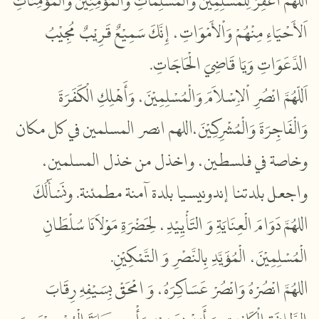
اللّهُمَّ اغْفِرْ لِلْمُسْلِمِيْنَ وَالْمُسْلِمَاتِ وَالْمُؤْمِنِيْنَ وَالْمُؤْمِنَاتِ
اَلأَحْيَاءِ مِنْهُمْ وَاْلأَمْوَاتِ، إِنَّكَ سَمِيْعٌ قَرِيْبٌ مُجِيْبُ
الدَّعَوَاتِ وَيَا قَاضِيَ الْحَاجَاتِ.
اَللّهُمَّ انْصُرِ اْلإِسْلاَمَ وَالْمُسْلِمِيْنَ، وَأَهْلِكِ الْكَفَرَةَ
وَالْفَاجِرَةَ وَالْمُشْرِكِيْنَ،اللهم انصر المسلمين في كل مكان
وخاصة في فلسطين، واخذل من خذل المسلمين،
واجعل بلدتنا إندونيسيا بلدة آمنة مطمئنة.
ونَسْأَلُكَ
اللهُمَّ دَوَامَ الْعِنَايَةِ وَ التَأْيِيْدِ، لِحَضْرَةِ مَوْلاَنَا سُلْطَانِ
الْمُسْلِمِيْنَ، الْمُؤَيَّدِ بِالنَّصْرِ وَ التَّمْكِيْنِ.
اللهُمَّ انْصُرْهُ وَانْصُرْ عَسَاكِرَهُ، وَ امْحَقْ بِسَيْفِهِ رِقَابَ