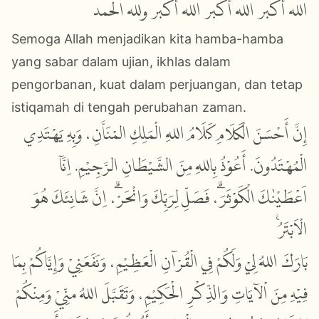
الله أكبر الله أكبر الله أكبر ولله الحمد
Semoga Allah menjadikan kita hamba-hamba
yang sabar dalam ujian, ikhlas dalam
pengorbanan, kuat dalam perjuangan, dan tetap
istiqamah di tengah perubahan zaman.
إِنَّ أَحْسَنَ الْكَلَامِ كَلَامُ اللهِ الْمَلِكِ المْنَاَّنِ، وَبِهِ يَهْتَدِي
الْمُهْتَدُونَ. أَعُوْذُ بِاللهِ مِنَ الشَّيْطَانِ الرَّجِيْمِ. اِنَّآ
اَعْطَيْنٰكَ الْكَوْثَرَۗ، فَصَلِّ لِرَبِّكَ وَانْحَرْۗ، اِنَّ شَانِئَكَ هُوَ
الْاَبْتَرُࣖ
بَارَكَ اللهُ لِيْ وَلَكُمْ فِي الْقُرْآنِ الْعَظِيْمِ، وَنَفَعَنِيْ وَإِيَّاكُمْ بِمَا
فِيْهِ مِنَ اْلآيَاتِ وَالذِّكْرِ الْحَكِيْمِ، وَتَقَبَّلَ اللهُ منِّيْ وَمِنْكُمْ