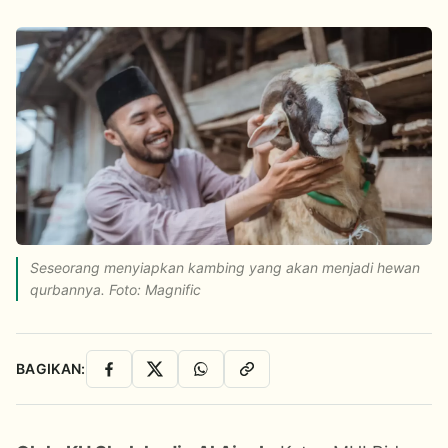
Seseorang menyiapkan kambing yang akan menjadi hewan
qurbannya. Foto: Magnific
BAGIKAN:
Facebook
X
WhatsApp
Salin Link