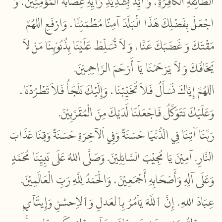
الطَّائِفَةِ الْكَافِرَةِ، وَ أَيِّدْ بِشَدِيْدِ رَأْيِهِ عِصَابَةَ الْمُؤْمِنِيْنَ، وَ
اجْعَلْ بِفَضْلِكَ هَذَا الْبَلَدَ آمِنًا مُطْمَئِنَّا، وَارْفَعِ اللهُمَّ
مَقْتَكَ وَ غَضَبَكَ عَنَّا، وَ لاَ تُسَلِّطْ عَلَيْنَا بِذُنُوْبِنَا مَنْ لاَ
يَخَافُكَ وَ لاَ يَرْحَمْنَا يَآ أَرْحَمَ الرَّاحِمِيْنَ.
اللهُمَّ إِيَّاكَ نَسْأَلُ فَلاَ تُخَيِّبْنَا، وَإِلَيْكَ نَلْجَأُ فَلاَ تَطْرُدْنَا،
وَعَلَيْكَ نَتَوَكَّلُ فَاجْعَلْنَا لَدَيْكَ مِنَ الْمُقَرَّبِيْنَ.
رَبَّنَا آتِنَا فِي الدُّنْيَا حَسَنَةً وَفِي اْلآخِرَةِ حَسَنَةً وَقِنَا عَذَابَ
النَّارِ. آمِيْنَ يَا مُجِيْبَ السَّائِلِيْنَ. وَصَلَّى اللهُ عَلَى نَبِيِّنَا مُحَمَّدٍ
وَعَلَى آلِهِ وَأَصْحَابِهِ أَجْمَعِيْنَ، وَالْحَمْدُ لِلَّهِ رَبِّ الْعَالَمِيْنَ.
عِبَادَ اللهِ، إِنَّ ٱللَّهَ يَأۡمُرُ بِٱلۡعَدۡلِ وَٱلۡإِحۡسَٰنِ وَإِيتَآيِٕ