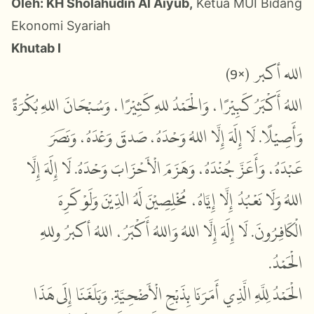
Oleh: KH Sholahudin Al Aiyub,
Ketua MUI Bidang
Ekonomi Syariah
Khutab I
9)
×
الله أكبر (
اللهُ أَكْبَرُ كَبِيْرًا، وَالْحَمْدُ للهِ كَثِيْرًا، وَسُبْحَانَ اللهِ بُكْرَةً
وَأَصِيْلًا. لَا إِلَهَ إِلَّا اللهُ وَحْدَهُ، صَدقَ وَعْدَهُ، وَنَصَرَ
عَبْدَهُ، وَأَعَزَّ جُنْدَهُ، وَهَزَمَ الْأَحْزَابَ وَحْدَهُ. لَا إِلَهَ إِلَّا
اللهُ وَلَا نَعْبُدُ إِلَّا إِيَّاهُ، مُخْلِصِيْنَ لَهُ الدِّيْنَ وَلَوْ كَرِهَ
الْكَافِرُونَ. لَا إِلَهَ إِلَّا اللهُ وَاللهُ أَكْبَرُ، اللهُ أكبرُ وللهِ
الْحَمْدُ.
الْحَمْدُ لِلَّهِ الَّذِي أَمَرَنَا بِذَبْحِ الْأَضْحِيَّةِ. وَبَلَغَنَا إِلَى هَذَا