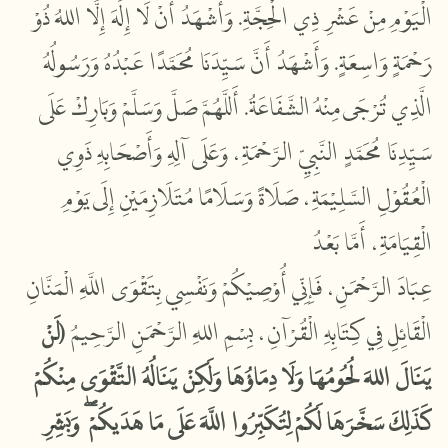
الْيَوْمِ مِنْ عَشْرِ ذِي الْحِجَّةِ. وَأَشْهَدُ أَنْ لَا إِلَهَ إِلَّا اللهُ ذُوْ
رَحْمَةٍ وَاسِعَةٍ. وَأَشْهَدُ أَنَّ سَيِّدَنَا مُحَمَّدًا عَبْدُهُ وَرَسُولُهُ
الَّذِي تُرْجَى مِنْهُ الشَّفَاعَةُ. أَللَّهُمَّ صَلَّ وَسَلَّمْ وَبَارِكْ عَلَى
سَيِّدِنَا مُحَمَّدٍ النَّبِيِّ الرَّحْمَةِ، وَعَلَى آلِهِ وَأَصْحَابِهِ ذَوِي
الْعُقُوْلِ السَّلِيْمَةِ، صَلَاةً وَسَلَامًا مُتَلَازِمَيْنِ إِلَى يَوْمِ
الْقِيَامَةِ، أَمَّا بَعْدُ
عِبَادَ الرَّحْمَنِ، فَإِنِّي أُوْصِيْكُمْ وَنَفْسِي بِتَقْوَى اللَّهِ الْمَنَّانِ
الْقَائِلِ فِي كِتَابِهِ الْقُرْآنِ، بِسْمِ اللهِ الرَّحْمَنِ الرَّحِيمُ
(لَنْ
يَنَالَ اللهَ لُحُومُهَا وَلَا دِمَاؤُهَا وَلَكِنْ يَنَالُهُ التَّقْوَى مِنْكُمْ
كَذَلِكَ سَخَّرَهَا لَكُمْ لِتُكَبِّرُوا اللَّهَ عَلَى مَا هَدَيكُمْ ۖ وَبَشِّرِ