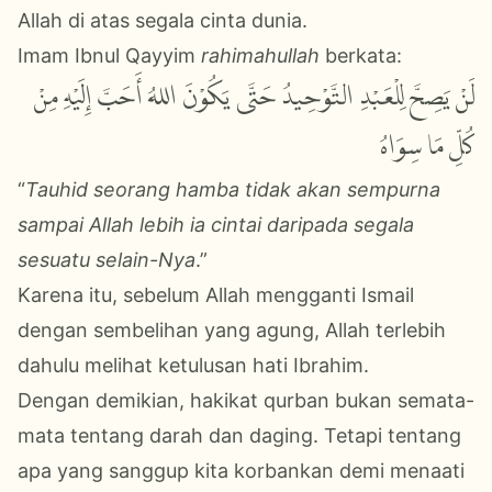
Allah di atas segala cinta dunia.
Imam Ibnul Qayyim
rahimahullah
berkata:
لَنْ يَصِحَّ لِلْعَبْدِ التَّوْحِيدُ حَتَّى يَكُوْنَ اللهُ أَحَبَّ إِلَيْهِ مِنْ
كُلِّ مَا سِوَاهُ
“
Tauhid seorang hamba tidak akan sempurna
sampai Allah lebih ia cintai daripada segala
sesuatu selain-Nya
.”
Karena itu, sebelum Allah mengganti Ismail
dengan sembelihan yang agung, Allah terlebih
dahulu melihat ketulusan hati Ibrahim.
Dengan demikian, hakikat qurban bukan semata-
mata tentang darah dan daging. Tetapi tentang
apa yang sanggup kita korbankan demi menaati