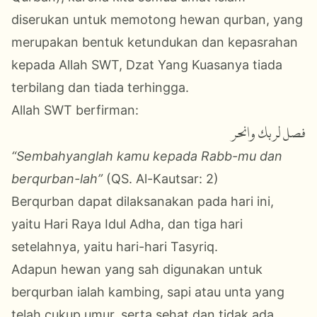
diserukan untuk memotong hewan qurban, yang
merupakan bentuk ketundukan dan kepasrahan
kepada Allah SWT, Dzat Yang Kuasanya tiada
terbilang dan tiada terhingga.
Allah SWT berfirman:
فصل لربك وانحر
“Sembahyanglah kamu kepada Rabb-mu dan
berqurban-lah”
(QS. Al-Kautsar: 2)
Berqurban dapat dilaksanakan pada hari ini,
yaitu Hari Raya Idul Adha, dan tiga hari
setelahnya, yaitu hari-hari Tasyriq.
Adapun hewan yang sah digunakan untuk
berqurban ialah kambing, sapi atau unta yang
telah cukup umur, serta sehat dan tidak ada