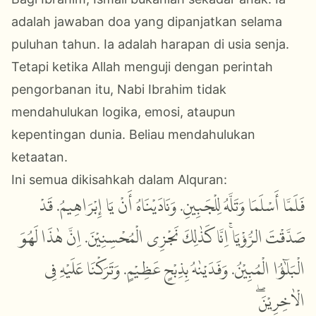
adalah jawaban doa yang dipanjatkan selama
puluhan tahun. Ia adalah harapan di usia senja.
Tetapi ketika Allah menguji dengan perintah
pengorbanan itu, Nabi Ibrahim tidak
mendahulukan logika, emosi, ataupun
kepentingan dunia. Beliau mendahulukan
ketaatan.
Ini semua dikisahkah dalam Alquran:
فَلَمَّا أَسْلَمَا وَتَلَّهُ لِلْجَبِينِ. وَنَادَيْنَاهُ أَنْ يَا إِبْرَاهِيمُ. قَدْ
صَدَّقْتَ الرُّؤْيَاۚ اِنَّا كَذٰلِكَ نَجْزِى الْمُحْسِنِيْنَ. اِنَّ هٰذَا لَهُوَ
الْبَلٰۤؤُا الْمُبِيْنُ. وَفَدَيْنٰهُ بِذِبْحٍ عَظِيْمٍ. وَتَرَكْنَا عَلَيْهِ فِى
الْاٰخِرِيْنَۖ