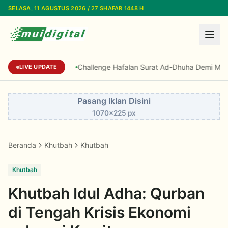
Lewati ke konten utama
SELASA, 11 AGUSTUS 2026 / 27 SHAFAR 1448 H
Challenge Hafalan Surat Ad-Dhuha Demi Miras,
LIVE UPDATE
Pasang Iklan Disini
1070x225 px
Beranda
Khutbah
Khutbah
Khutbah
Khutbah Idul Adha: Qurban
di Tengah Krisis Ekonomi