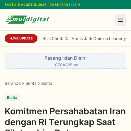
Lewati ke konten utama
SABTU, 8 AGUSTUS 2026 / 24 SHAFAR 1448 H
Kiai Cholil: Dai Harus Jadi Opinion Leader yan
LIVE UPDATE
Pasang Iklan Disini
1070x225 px
Beranda
Berita
Berita
Berita
Komitmen Persahabatan Iran
dengan RI Terungkap Saat