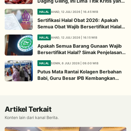
Daging Giling, Ini Lima Titik Kritis yang
Wajib Diperhatikan
HALAL
AHAD, 12 JULI 2026 | 16.45 WIB
Sertifikasi Halal Obat 2026: Apakah
Semua Obat Wajib Bersertifikat Halal?
Begini Penjelasannya
HALAL
AHAD, 12 JULI 2026 | 16.15 WIB
Apakah Semua Barang Gunaan Wajib
Bersertifikat Halal? Simak Penjelasan
Ini
HALAL
SENIN, 6 JULI 2026 | 09.00 WIB
Putus Mata Rantai Kolagen Berbahan
Babi, Guru Besar IPB Kembangkan
Alternatif Halal dari Kulit Ikan
Artikel Terkait
Konten lain dari kanal Berita.