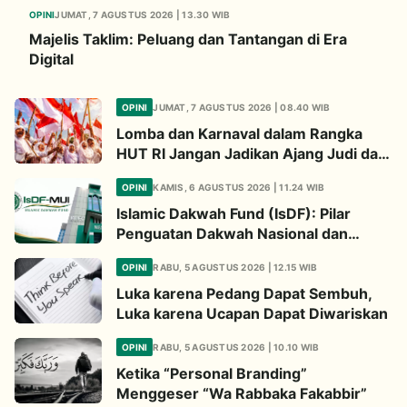
OPINI
JUMAT, 7 AGUSTUS 2026 | 13.30 WIB
Majelis Taklim: Peluang dan Tantangan di Era
Digital
OPINI
JUMAT, 7 AGUSTUS 2026 | 08.40 WIB
Lomba dan Karnaval dalam Rangka
HUT RI Jangan Jadikan Ajang Judi dan
Kampanye LGBT
OPINI
KAMIS, 6 AGUSTUS 2026 | 11.24 WIB
Islamic Dakwah Fund (IsDF): Pilar
Penguatan Dakwah Nasional dan
Jembatan Kepedulian Umat Global
OPINI
RABU, 5 AGUSTUS 2026 | 12.15 WIB
Luka karena Pedang Dapat Sembuh,
Luka karena Ucapan Dapat Diwariskan
OPINI
RABU, 5 AGUSTUS 2026 | 10.10 WIB
Ketika “Personal Branding”
Menggeser “Wa Rabbaka Fakabbir”