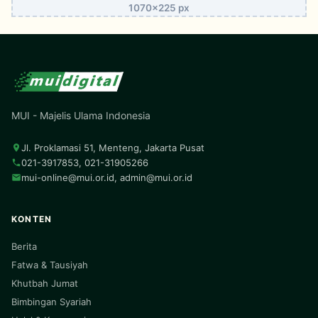
1070x225 px
MUI - Majelis Ulama Indonesia
Jl. Proklamasi 51, Menteng, Jakarta Pusat
021-3917853, 021-31905266
mui-online@mui.or.id
,
admin@mui.or.id
KONTEN
Berita
Fatwa & Tausiyah
Khutbah Jumat
Bimbingan Syariah