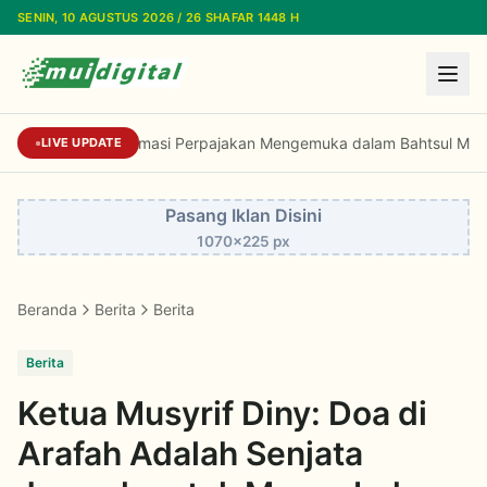
Lewati ke konten utama
SENIN, 10 AGUSTUS 2026 / 26 SHAFAR 1448 H
Dorongan Reformasi Perpajakan Mengemuka dalam Bahtsul Masail
LIVE UPDATE
Pasang Iklan Disini
1070x225 px
Beranda
Berita
Berita
Berita
Ketua Musyrif Diny: Doa di
Arafah Adalah Senjata