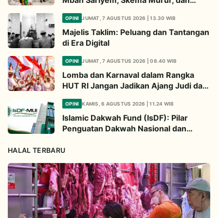
Ibadah “Mboten Marem”
OPINI
JUMAT, 7 AGUSTUS 2026 | 13.30 WIB
Majelis Taklim: Peluang dan Tantangan
di Era Digital
OPINI
JUMAT, 7 AGUSTUS 2026 | 08.40 WIB
Lomba dan Karnaval dalam Rangka
HUT RI Jangan Jadikan Ajang Judi dan
Kampanye LGBT
OPINI
KAMIS, 6 AGUSTUS 2026 | 11.24 WIB
Islamic Dakwah Fund (IsDF): Pilar
Penguatan Dakwah Nasional dan
Jembatan Kepedulian Umat Global
HALAL TERBARU