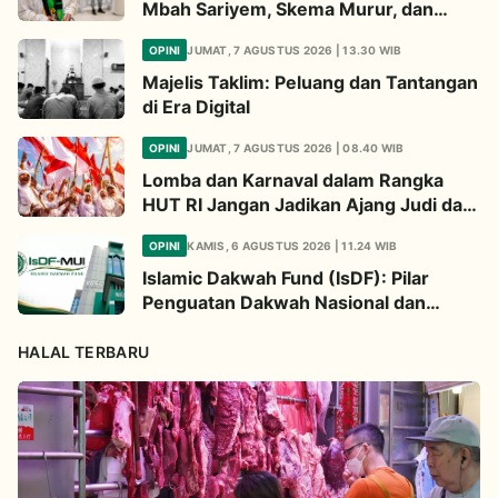
Mbah Sariyem, Skema Murur, dan
Ibadah “Mboten Marem”
OPINI
JUMAT, 7 AGUSTUS 2026 | 13.30 WIB
Majelis Taklim: Peluang dan Tantangan
di Era Digital
OPINI
JUMAT, 7 AGUSTUS 2026 | 08.40 WIB
Lomba dan Karnaval dalam Rangka
HUT RI Jangan Jadikan Ajang Judi dan
Kampanye LGBT
OPINI
KAMIS, 6 AGUSTUS 2026 | 11.24 WIB
Islamic Dakwah Fund (IsDF): Pilar
Penguatan Dakwah Nasional dan
Jembatan Kepedulian Umat Global
HALAL TERBARU