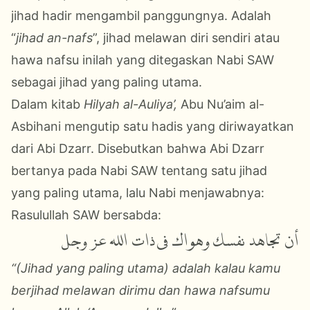
jihad hadir mengambil panggungnya. Adalah
“
jihad an-nafs
”, jihad melawan diri sendiri atau
hawa nafsu inilah yang ditegaskan Nabi SAW
sebagai jihad yang paling utama.
Dalam kitab
Hilyah al-Auliya’,
Abu Nu’aim al-
Asbihani mengutip satu hadis yang diriwayatkan
dari Abi Dzarr. Disebutkan bahwa Abi Dzarr
bertanya pada Nabi SAW tentang satu jihad
yang paling utama, lalu Nabi menjawabnya:
Rasulullah SAW bersabda:
أن تجاهد نفسك وهواك فى ذات الله
عز وجل
“(Jihad yang paling utama) adalah kalau kamu
berjihad melawan dirimu dan hawa nafsumu