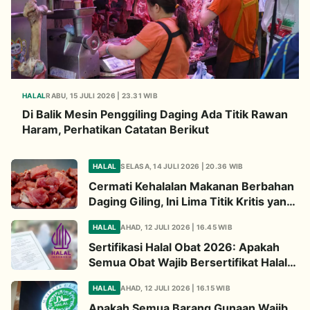
HALAL
RABU, 15 JULI 2026 | 23.31 WIB
Di Balik Mesin Penggiling Daging Ada Titik Rawan
Haram, Perhatikan Catatan Berikut
HALAL
SELASA, 14 JULI 2026 | 20.36 WIB
Cermati Kehalalan Makanan Berbahan
Daging Giling, Ini Lima Titik Kritis yang
Wajib Diperhatikan
HALAL
AHAD, 12 JULI 2026 | 16.45 WIB
Sertifikasi Halal Obat 2026: Apakah
Semua Obat Wajib Bersertifikat Halal?
Begini Penjelasannya
HALAL
AHAD, 12 JULI 2026 | 16.15 WIB
Apakah Semua Barang Gunaan Wajib