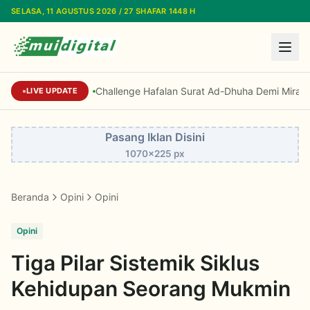
Lewati ke konten utama
SELASA, 11 AGUSTUS 2026 / 27 SHAFAR 1448 H
Challenge Hafalan Surat Ad-Dhuha Demi Miras, M
LIVE UPDATE
Pasang Iklan Disini
1070x225 px
Beranda
Opini
Opini
Opini
Tiga Pilar Sistemik Siklus
Kehidupan Seorang Mukmin