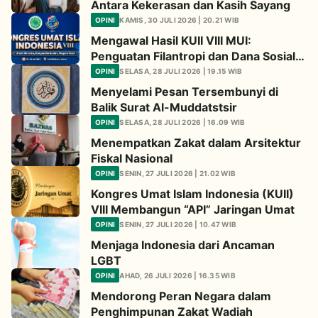
Antara Kekerasan dan Kasih Sayang
OPINI
KAMIS, 30 JULI 2026 | 20.21 WIB
Mengawal Hasil KUII VIII MUI:
Penguatan Filantropi dan Dana Sosial
Keagamaan untuk Kemandirian Umat
OPINI
SELASA, 28 JULI 2026 | 19.15 WIB
Menyelami Pesan Tersembunyi di
Balik Surat Al-Muddatstsir
OPINI
SELASA, 28 JULI 2026 | 16.09 WIB
Menempatkan Zakat dalam Arsitektur
Fiskal Nasional
OPINI
SENIN, 27 JULI 2026 | 21.02 WIB
Kongres Umat Islam Indonesia (KUII)
VIII Membangun “API” Jaringan Umat
OPINI
SENIN, 27 JULI 2026 | 10.47 WIB
Menjaga Indonesia dari Ancaman
LGBT
OPINI
AHAD, 26 JULI 2026 | 16.35 WIB
Mendorong Peran Negara dalam
Penghimpunan Zakat Wadiah