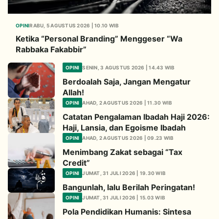
OPINI
RABU, 5 AGUSTUS 2026 | 10.10 WIB
Ketika “Personal Branding” Menggeser “Wa
Rabbaka Fakabbir”
OPINI
SENIN, 3 AGUSTUS 2026 | 14.43 WIB
Berdoalah Saja, Jangan Mengatur
Allah!
OPINI
AHAD, 2 AGUSTUS 2026 | 11.30 WIB
Catatan Pengalaman Ibadah Haji 2026:
Haji, Lansia, dan Egoisme Ibadah
OPINI
AHAD, 2 AGUSTUS 2026 | 09.23 WIB
Menimbang Zakat sebagai “Tax
Credit”
OPINI
JUMAT, 31 JULI 2026 | 19.30 WIB
Bangunlah, lalu Berilah Peringatan!
OPINI
JUMAT, 31 JULI 2026 | 15.03 WIB
Pola Pendidikan Humanis: Sintesa