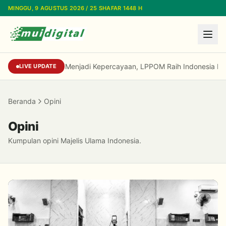
Lewati ke konten utama
MINGGU, 9 AGUSTUS 2026 / 25 SHAFAR 1448 H
Dari Reputasi Menjadi Kepercayaan, LPPOM Raih Indonesia Publ
LIVE UPDATE
Beranda
Opini
Opini
Kumpulan opini Majelis Ulama Indonesia.