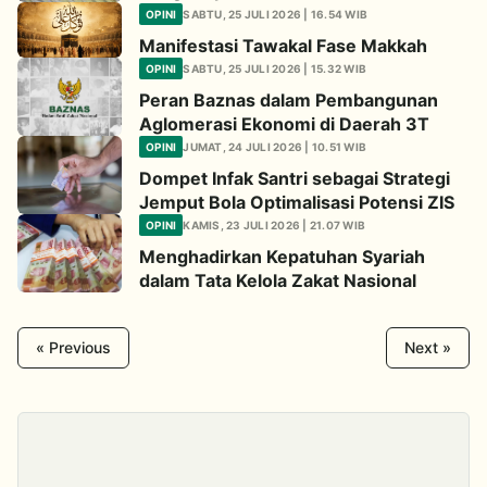
OPINI
SABTU, 25 JULI 2026 | 16.54 WIB
Manifestasi Tawakal Fase Makkah
OPINI
SABTU, 25 JULI 2026 | 15.32 WIB
Peran Baznas dalam Pembangunan
Aglomerasi Ekonomi di Daerah 3T
OPINI
JUMAT, 24 JULI 2026 | 10.51 WIB
Dompet Infak Santri sebagai Strategi
Jemput Bola Optimalisasi Potensi ZIS
OPINI
KAMIS, 23 JULI 2026 | 21.07 WIB
Menghadirkan Kepatuhan Syariah
dalam Tata Kelola Zakat Nasional
« Previous
Next »