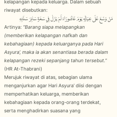
kelapangan kepada keluarga. Dalam sebuah
riwayat disebutkan:
مَنْ وَسَّعَ عَلَى عِيَالِهِ يَوْمَ عَاشُورَاءَ لَمْ يَزَلْ فِي سَعَةٍ سَائِرَ سَنَتِهِ
Artinya:
“Barang siapa melapangkan
(memberikan kelapangan nafkah dan
kebahagiaan) kepada keluarganya pada Hari
Asyura’, maka ia akan senantiasa berada dalam
kelapangan rezeki sepanjang tahun tersebut.”
(HR At-Thabrani)
Merujuk riwayat di atas, sebagian ulama
menganjurkan agar Hari Asyura’ diisi dengan
memperhatikan keluarga, memberikan
kebahagiaan kepada orang-orang terdekat,
serta menghadirkan suasana yang