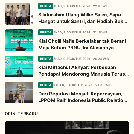
BERITA
AHAD, 9 AGUSTUS 2026 | 22.47 WIB
Silaturahim Ulang Willie Salim, Sapa
Hangat untuk Santri, dan Hadiah Buku
dari Kiai
BERITA
AHAD, 9 AGUSTUS 2026 | 21.15 WIB
Kiai Cholil Nafis Berkelakar tak Berani
Maju Ketum PBNU, Ini Alasannya
BERITA
AHAD, 9 AGUSTUS 2026 | 20.24 WIB
Kiai Miftachul Akhyar: Perbedaan
Pendapat Mendorong Manusia Terus
Berpikir Cari Solusi
BERITA
SABTU, 8 AGUSTUS 2026 | 23.06 WIB
Dari Reputasi Menjadi Kepercayaan,
LPPOM Raih Indonesia Public Relations
Awards 2026
OPINI TERBARU