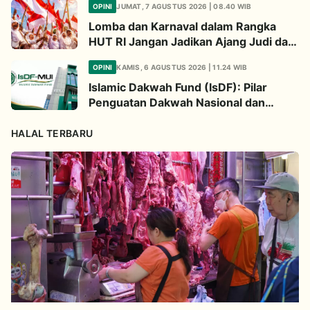
OPINI
JUMAT, 7 AGUSTUS 2026 | 08.40 WIB
Lomba dan Karnaval dalam Rangka
HUT RI Jangan Jadikan Ajang Judi dan
Kampanye LGBT
OPINI
KAMIS, 6 AGUSTUS 2026 | 11.24 WIB
Islamic Dakwah Fund (IsDF): Pilar
Penguatan Dakwah Nasional dan
Jembatan Kepedulian Umat Global
HALAL TERBARU