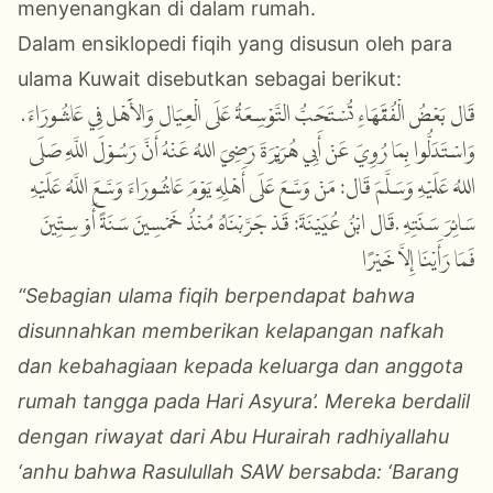
menyenangkan di dalam rumah.
Dalam ensiklopedi fiqih yang disusun oleh para
ulama Kuwait disebutkan sebagai berikut:
قَال بَعْضُ الْفُقَهَاءِ تُسْتَحَبُّ التَّوْسِعَةُ عَلَى الْعِيَال وَالأَْهْل فِي عَاشُورَاءَ،
وَاسْتَدَلُّوا بِمَا رُوِيَ عَنْ أَبِي هُرَيْرَةَ رَضِيَ اللهُ عَنْهُ أَنَّ رَسُوْلَ اللَّهِ صَلَى
اللهُ عَلَيْهِ وَسَلَّمَ قَال: مَنْ وَسَّعَ عَلَى أَهْلِهِ يَوْمَ عَاشُورَاءَ وَسَّعَ اللَّهُ عَلَيْهِ
سَائِرَ سَنَتِهِ .قَال ابْنُ عُيَيْنَةَ: قَدْ جَرَّبْنَاهُ مُنْذُ خَمْسِينَ سَنَةً أَوْ سِتِّينَ
فَمَا رَأَيْنَا إِلاَّ خَيْرًا
“Sebagian ulama fiqih berpendapat bahwa
disunnahkan memberikan kelapangan nafkah
dan kebahagiaan kepada keluarga dan anggota
rumah tangga pada Hari Asyura’. Mereka berdalil
dengan riwayat dari Abu Hurairah radhiyallahu
‘anhu bahwa Rasulullah SAW bersabda: ‘Barang