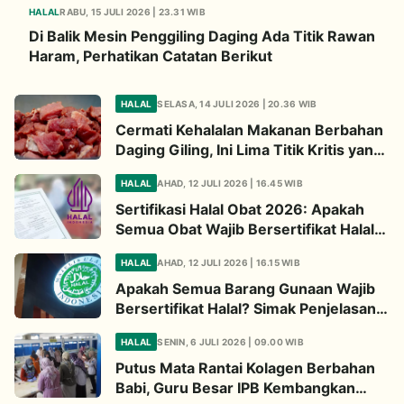
HALAL
RABU, 15 JULI 2026 | 23.31 WIB
Di Balik Mesin Penggiling Daging Ada Titik Rawan
Haram, Perhatikan Catatan Berikut
HALAL
SELASA, 14 JULI 2026 | 20.36 WIB
Cermati Kehalalan Makanan Berbahan
Daging Giling, Ini Lima Titik Kritis yang
Wajib Diperhatikan
HALAL
AHAD, 12 JULI 2026 | 16.45 WIB
Sertifikasi Halal Obat 2026: Apakah
Semua Obat Wajib Bersertifikat Halal?
Begini Penjelasannya
HALAL
AHAD, 12 JULI 2026 | 16.15 WIB
Apakah Semua Barang Gunaan Wajib
Bersertifikat Halal? Simak Penjelasan
Ini
HALAL
SENIN, 6 JULI 2026 | 09.00 WIB
Putus Mata Rantai Kolagen Berbahan
Babi, Guru Besar IPB Kembangkan