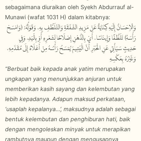
sebagaimana diuraikan oleh Syekh Abdurrauf al-
Munawi (wafat 1031 H) dalam kitabnya:
وَالْإِحْسَانُ إِلَيْهِ كِنَايَةٌ عَنْ مَزِيدِ الشَّفَقَةِ وَالتَّلَطُّفِ بِهِ، وَقَوْلُهُ: (وَامْسَحْ
رَأْسَهُ) تَلَطُّفًا وَإِينَاسًا، أَيْ بِالدُّهْنِ إِصْلَاحًا لِشَعْرِهِ أَوْ بِالْيَدِ. وَفِي
حَدِيثٍ سَيَأْتِي عَنِ الْحَبْرِ أَنَّ الْيَتِيمَ يُمْسَحُ رَأْسُهُ مِنْ أَعْلَاهُ إِلَى مُقَدَّمِهِ،
وَغَيْرُهُ بِعَكْسِهِ
“Berbuat baik kepada anak yatim merupakan
ungkapan yang menunjukkan anjuran untuk
memberikan kasih sayang dan kelembutan yang
lebih kepadanya. Adapun maksud perkataan,
‘usaplah kepalanya…’, maksudnya adalah sebagai
bentuk kelembutan dan penghiburan hati, baik
dengan mengoleskan minyak untuk merapikan
rambutnya maupun dengan mengusapnya