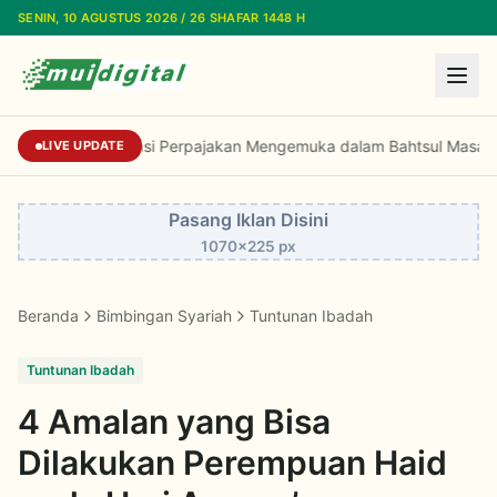
Lewati ke konten utama
SENIN, 10 AGUSTUS 2026 / 26 SHAFAR 1448 H
Dorongan Reformasi Perpajakan Mengemuka da
LIVE UPDATE
Pasang Iklan Disini
1070x225 px
Beranda
Bimbingan Syariah
Tuntunan Ibadah
Tuntunan Ibadah
4 Amalan yang Bisa
Dilakukan Perempuan Haid