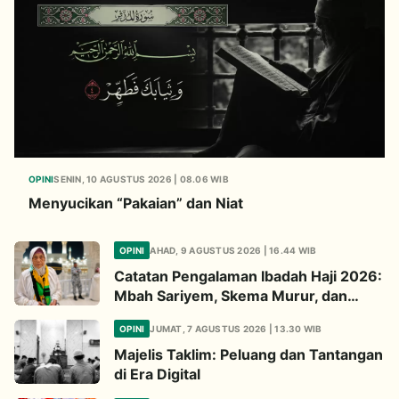
OPINI
SENIN, 10 AGUSTUS 2026 | 08.06 WIB
Menyucikan “Pakaian” dan Niat
OPINI
AHAD, 9 AGUSTUS 2026 | 16.44 WIB
Catatan Pengalaman Ibadah Haji 2026:
Mbah Sariyem, Skema Murur, dan
Ibadah “Mboten Marem”
OPINI
JUMAT, 7 AGUSTUS 2026 | 13.30 WIB
Majelis Taklim: Peluang dan Tantangan
di Era Digital