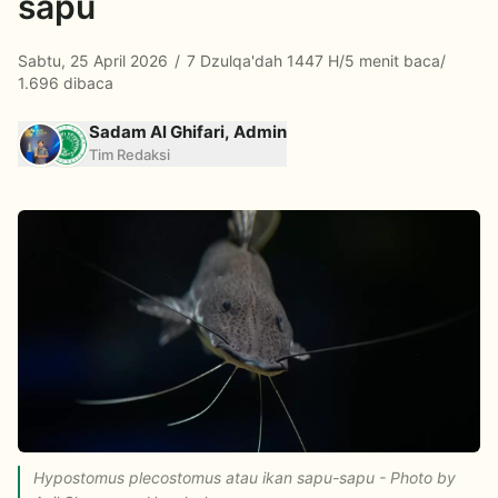
sapu
Sabtu, 25 April 2026
/
7 Dzulqa'dah 1447 H
/
5 menit baca
/
1.696 dibaca
Sadam Al Ghifari, Admin
Tim Redaksi
Hypostomus plecostomus atau ikan sapu-sapu - Photo by