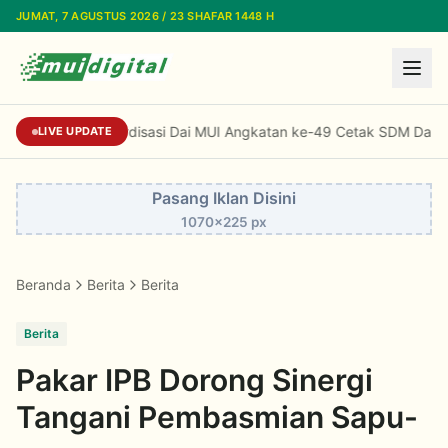
Lewati ke konten utama
JUMAT, 7 AGUSTUS 2026 / 23 SHAFAR 1448 H
Standardisasi Dai MUI Angkatan ke-49 Cetak SDM Dakwah B
LIVE UPDATE
Pasang Iklan Disini
1070x225 px
Beranda
Berita
Berita
Berita
Pakar IPB Dorong Sinergi
Tangani Pembasmian Sapu-