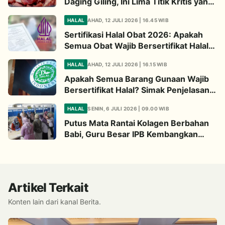
Daging Giling, Ini Lima Titik Kritis yang
Wajib Diperhatikan
HALAL
AHAD, 12 JULI 2026 | 16.45 WIB
Sertifikasi Halal Obat 2026: Apakah
Semua Obat Wajib Bersertifikat Halal?
Begini Penjelasannya
HALAL
AHAD, 12 JULI 2026 | 16.15 WIB
Apakah Semua Barang Gunaan Wajib
Bersertifikat Halal? Simak Penjelasan
Ini
HALAL
SENIN, 6 JULI 2026 | 09.00 WIB
Putus Mata Rantai Kolagen Berbahan
Babi, Guru Besar IPB Kembangkan
Alternatif Halal dari Kulit Ikan
Artikel Terkait
Konten lain dari kanal Berita.