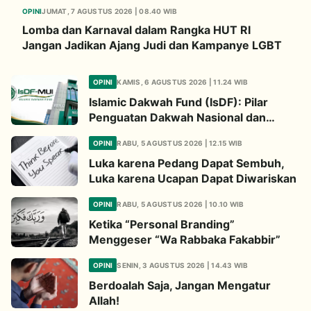
OPINI
JUMAT, 7 AGUSTUS 2026 | 08.40 WIB
Lomba dan Karnaval dalam Rangka HUT RI
Jangan Jadikan Ajang Judi dan Kampanye LGBT
OPINI
KAMIS, 6 AGUSTUS 2026 | 11.24 WIB
Islamic Dakwah Fund (IsDF): Pilar
Penguatan Dakwah Nasional dan
Jembatan Kepedulian Umat Global
OPINI
RABU, 5 AGUSTUS 2026 | 12.15 WIB
Luka karena Pedang Dapat Sembuh,
Luka karena Ucapan Dapat Diwariskan
OPINI
RABU, 5 AGUSTUS 2026 | 10.10 WIB
Ketika “Personal Branding”
Menggeser “Wa Rabbaka Fakabbir”
OPINI
SENIN, 3 AGUSTUS 2026 | 14.43 WIB
Berdoalah Saja, Jangan Mengatur
Allah!