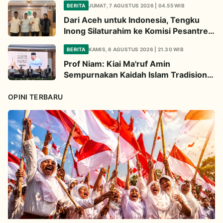
BERITA
JUMAT, 7 AGUSTUS 2026 | 04.55 WIB
Dari Aceh untuk Indonesia, Tengku
Inong Silaturahim ke Komisi Pesantren
MUI Perkuat Dakwah Ekologi
BERITA
KAMIS, 6 AGUSTUS 2026 | 21.30 WIB
Prof Niam: Kiai Ma'ruf Amin
Sempurnakan Kaidah Islam Tradisional
Lewat Inovasi Continuous
Improvement
OPINI TERBARU