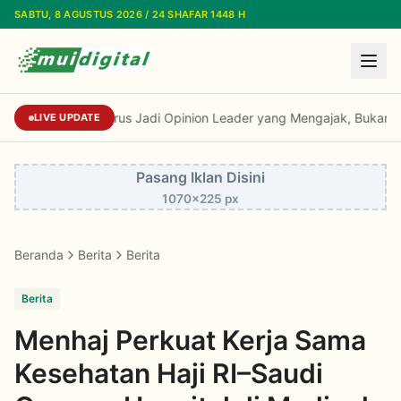
Lewati ke konten utama
SABTU, 8 AGUSTUS 2026 / 24 SHAFAR 1448 H
Kiai Cholil: Dai Harus Jadi Opinion Leader 
LIVE UPDATE
Pasang Iklan Disini
1070x225 px
Beranda
Berita
Berita
Berita
Menhaj Perkuat Kerja Sama
Kesehatan Haji RI–Saudi