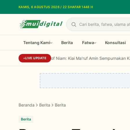
Lewati ke konten utama
KAMIS, 6 AGUSTUS 2026 / 22 SHAFAR 1448 H
Cari
Tentang Kami
Berita
Fatwa
Konsultasi
Prof Niam: Kiai Ma'ruf Amin Sempurnakan Kaidah Islam 
LIVE UPDATE
Beranda
Berita
Berita
Berita