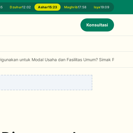
45
Dzuhur
12:02
Ashar
15:23
Maghrib
17:58
Isya
19:09
Konsultasi
ntuk Modal Usaha dan Fasilitas Umum? Simak Penjelasan Fatwa MUI.