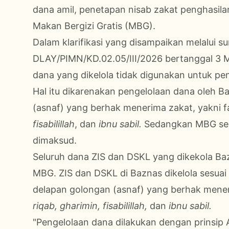
dana amil, penetapan nisab zakat penghasila
Makan Bergizi Gratis (MBG).
Dalam klarifikasi yang disampaikan melalui 
DLAY/PIMN/KD.02.05/III/2026 bertanggal 3 
dana yang dikelola tidak digunakan untuk pe
Hal itu dikarenakan pengelolaan dana oleh B
(asnaf) yang berhak menerima zakat, yakni fak
fisabilillah
, dan
ibnu sabil.
Sedangkan MBG send
dimaksud.
Seluruh dana ZIS dan DSKL yang dikekola Ba
MBG. ZIS dan DSKL di Baznas dikelola sesuai
delapan golongan (asnaf) yang berhak menerim
riqab, gharimin, fisabilillah,
dan
ibnu sabil.
"Pengelolaan dana dilakukan dengan prinsip