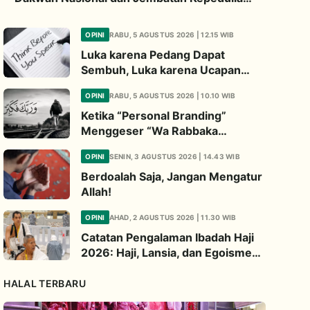
Umat Global
OPINI
RABU, 5 AGUSTUS 2026 | 12.15 WIB
Luka karena Pedang Dapat
Sembuh, Luka karena Ucapan
Dapat Diwariskan
OPINI
RABU, 5 AGUSTUS 2026 | 10.10 WIB
Ketika “Personal Branding”
Menggeser “Wa Rabbaka
Fakabbir”
OPINI
SENIN, 3 AGUSTUS 2026 | 14.43 WIB
Berdoalah Saja, Jangan Mengatur
Allah!
OPINI
AHAD, 2 AGUSTUS 2026 | 11.30 WIB
Catatan Pengalaman Ibadah Haji
2026: Haji, Lansia, dan Egoisme
Ibadah
HALAL TERBARU