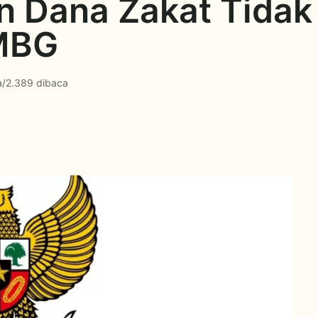
n Dana Zakat Tidak
MBG
a
/
2.389 dibaca