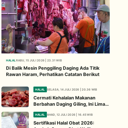
HALAL
RABU, 15 JULI 2026 | 23.31 WIB
Di Balik Mesin Penggiling Daging Ada Titik
Rawan Haram, Perhatikan Catatan Berikut
HALAL
SELASA, 14 JULI 2026 | 20.36 WIB
Cermati Kehalalan Makanan
Berbahan Daging Giling, Ini Lima
Titik Kritis yang Wajib
HALAL
AHAD, 12 JULI 2026 | 16.45 WIB
Diperhatikan
Sertifikasi Halal Obat 2026: