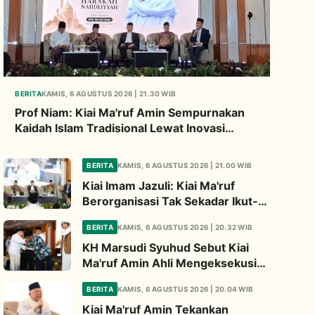
BERITA
KAMIS, 6 AGUSTUS 2026 | 21.30 WIB
Prof Niam: Kiai Ma'ruf Amin Sempurnakan
Kaidah Islam Tradisional Lewat Inovasi
Continuous Improvement
BERITA
KAMIS, 6 AGUSTUS 2026 | 21.00 WIB
Kiai Imam Jazuli: Kiai Ma'ruf
Berorganisasi Tak Sekadar Ikut-
ikutan, Tapi Bermodal Landasan
BERITA
KAMIS, 6 AGUSTUS 2026 | 20.32 WIB
Intelektual
KH Marsudi Syuhud Sebut Kiai
Ma'ruf Amin Ahli Mengeksekusi
Pemikiran Jadi Kebijakan Nyata
BERITA
KAMIS, 6 AGUSTUS 2026 | 20.04 WIB
Kiai Ma'ruf Amin Tekankan