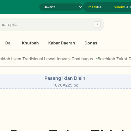
Imsak
04:35
Subuh
04:
Pilih daerah jadwal sholat
/
Da'i
Khutbah
Kabar Daerah
Donasi
Tradisional Lewat Inovasi Continuous...
Bolehkah Zakat Digunakan u
Pasang Iklan Disini
1070x225 px