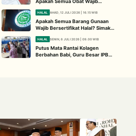
Apakah Semua Obat Wajib
Bersertifikat Halal? Begini
HALAL
AHAD, 12 JULI 2026 | 16.15 WIB
Penjelasannya
Apakah Semua Barang Gunaan
Wajib Bersertifikat Halal? Simak
Penjelasan Ini
HALAL
SENIN, 6 JULI 2026 | 09.00 WIB
Putus Mata Rantai Kolagen
Berbahan Babi, Guru Besar IPB
Kembangkan Alternatif Halal dari
Kulit Ikan