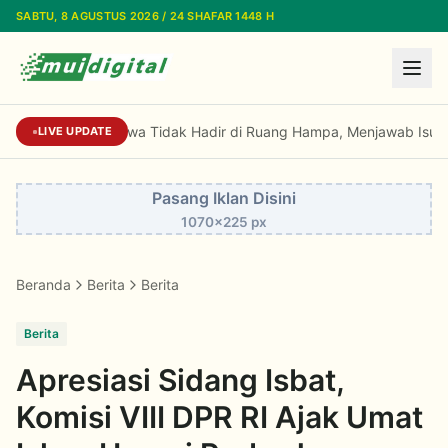
Lewati ke konten utama
SABTU, 8 AGUSTUS 2026 / 24 SHAFAR 1448 H
Sekjen MUI: Fatwa Tidak Hadir di Ruang Hampa, Menjawab Isu Str
LIVE UPDATE
Pasang Iklan Disini
1070x225 px
Beranda
Berita
Berita
Berita
Apresiasi Sidang Isbat,
Komisi VIII DPR RI Ajak Umat