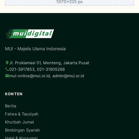
1070x225 px
MUI - Majelis Ulama Indonesia
Jl. Proklamasi 51, Menteng, Jakarta Pusat
021-3917853, 021-31905266
mui-online@mui.or.id
,
admin@mui.or.id
KONTEN
Berita
Fatwa & Tausiyah
Khutbah Jumat
Bimbingan Syariah
Halal & Konsumsi