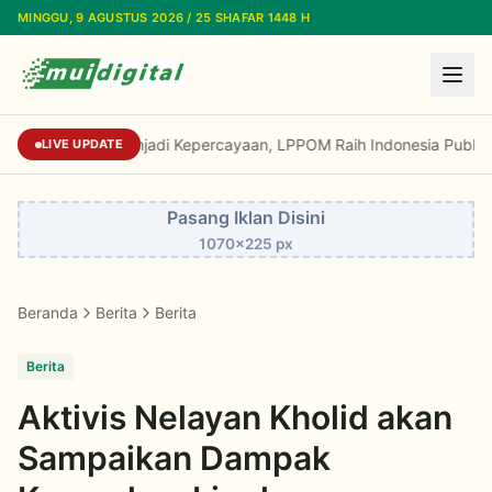
Lewati ke konten utama
MINGGU, 9 AGUSTUS 2026 / 25 SHAFAR 1448 H
Dari Reputasi Menjadi Kepercayaan, LPPOM Ra
LIVE UPDATE
Pasang Iklan Disini
1070x225 px
Beranda
Berita
Berita
Berita
Aktivis Nelayan Kholid akan
Sampaikan Dampak