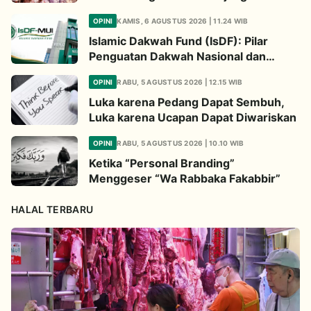
Kampanye LGBT
OPINI
KAMIS, 6 AGUSTUS 2026 | 11.24 WIB
Islamic Dakwah Fund (IsDF): Pilar
Penguatan Dakwah Nasional dan
Jembatan Kepedulian Umat Global
OPINI
RABU, 5 AGUSTUS 2026 | 12.15 WIB
Luka karena Pedang Dapat Sembuh,
Luka karena Ucapan Dapat Diwariskan
OPINI
RABU, 5 AGUSTUS 2026 | 10.10 WIB
Ketika “Personal Branding”
Menggeser “Wa Rabbaka Fakabbir”
HALAL TERBARU