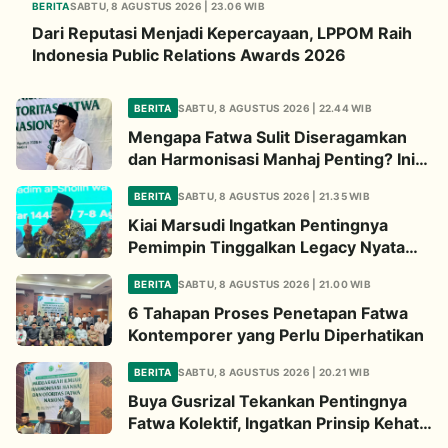
BERITA
SABTU, 8 AGUSTUS 2026 | 23.06 WIB
Dari Reputasi Menjadi Kepercayaan, LPPOM Raih
Indonesia Public Relations Awards 2026
BERITA
SABTU, 8 AGUSTUS 2026 | 22.44 WIB
Mengapa Fatwa Sulit Diseragamkan
dan Harmonisasi Manhaj Penting? Ini
Penjelasan Kiai Cholil
BERITA
SABTU, 8 AGUSTUS 2026 | 21.35 WIB
Kiai Marsudi Ingatkan Pentingnya
Pemimpin Tinggalkan Legacy Nyata
untuk Umat
BERITA
SABTU, 8 AGUSTUS 2026 | 21.00 WIB
6 Tahapan Proses Penetapan Fatwa
Kontemporer yang Perlu Diperhatikan
BERITA
SABTU, 8 AGUSTUS 2026 | 20.21 WIB
Buya Gusrizal Tekankan Pentingnya
Fatwa Kolektif, Ingatkan Prinsip Kehati-
hatian