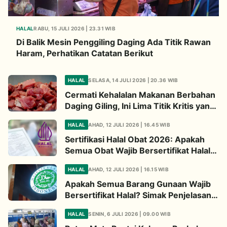
HALAL
RABU, 15 JULI 2026 | 23.31 WIB
Di Balik Mesin Penggiling Daging Ada Titik Rawan
Haram, Perhatikan Catatan Berikut
HALAL
SELASA, 14 JULI 2026 | 20.36 WIB
Cermati Kehalalan Makanan Berbahan
Daging Giling, Ini Lima Titik Kritis yang
Wajib Diperhatikan
HALAL
AHAD, 12 JULI 2026 | 16.45 WIB
Sertifikasi Halal Obat 2026: Apakah
Semua Obat Wajib Bersertifikat Halal?
Begini Penjelasannya
HALAL
AHAD, 12 JULI 2026 | 16.15 WIB
Apakah Semua Barang Gunaan Wajib
Bersertifikat Halal? Simak Penjelasan
Ini
HALAL
SENIN, 6 JULI 2026 | 09.00 WIB