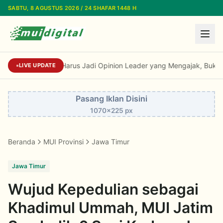
Lewati ke konten utama
SABTU, 8 AGUSTUS 2026 / 24 SHAFAR 1448 H
Kiai Cholil: Dai Harus Jadi Opinion Leader yang Mengajak, Bukan
LIVE UPDATE
Pasang Iklan Disini
1070x225 px
Beranda
MUI Provinsi
Jawa Timur
Jawa Timur
Wujud Kepedulian sebagai
Khadimul Ummah, MUI Jatim