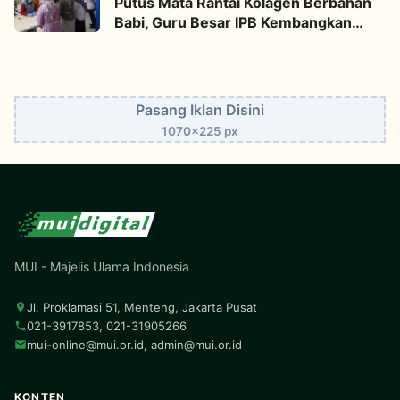
Putus Mata Rantai Kolagen Berbahan
Babi, Guru Besar IPB Kembangkan
Alternatif Halal dari Kulit Ikan
Pasang Iklan Disini
1070x225 px
MUI - Majelis Ulama Indonesia
Jl. Proklamasi 51, Menteng, Jakarta Pusat
021-3917853, 021-31905266
mui-online@mui.or.id
,
admin@mui.or.id
KONTEN