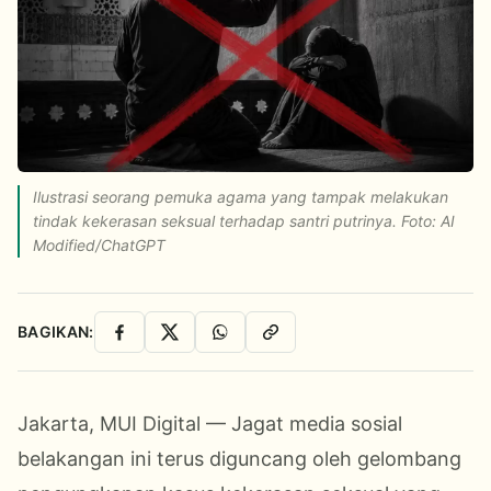
Ilustrasi seorang pemuka agama yang tampak melakukan
tindak kekerasan seksual terhadap santri putrinya. Foto: AI
Modified/ChatGPT
BAGIKAN:
Facebook
X
WhatsApp
Salin Link
Jakarta, MUI Digital — Jagat media sosial
belakangan ini terus diguncang oleh gelombang