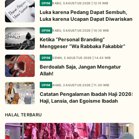
OPINI
RABU, 5 AGUSTUS 2026 | 12.15 WIB
Luka karena Pedang Dapat Sembuh,
Luka karena Ucapan Dapat Diwariskan
OPINI
RABU, 5 AGUSTUS 2026 | 10.10 WIB
Ketika “Personal Branding”
Menggeser “Wa Rabbaka Fakabbir”
OPINI
SENIN, 3 AGUSTUS 2026 | 14.43 WIB
Berdoalah Saja, Jangan Mengatur
Allah!
OPINI
AHAD, 2 AGUSTUS 2026 | 11.30 WIB
Catatan Pengalaman Ibadah Haji 2026:
Haji, Lansia, dan Egoisme Ibadah
HALAL TERBARU