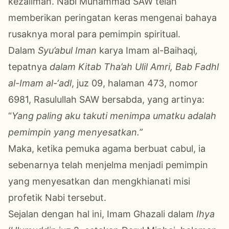
kezaliman. Nabi Muhammad SAW telah
memberikan peringatan keras mengenai bahaya
rusaknya moral para pemimpin spiritual.
Dalam
Syu’abul Iman
karya Imam al-Baihaqi
,
tepatnya
dalam Kitab Tha’ah Ulil Amri, Bab Fadhl
al-Imam al-‘adl
, juz 09, halaman 473, nomor
6981, Rasulullah SAW bersabda, yang artinya:
“
Yang paling aku takuti menimpa umatku adalah
pemimpin yang menyesatkan.”
Maka, ketika pemuka agama berbuat cabul, ia
sebenarnya telah menjelma menjadi pemimpin
yang menyesatkan dan mengkhianati misi
profetik Nabi tersebut.
Sejalan dengan hal ini, Imam Ghazali dalam
Ihya