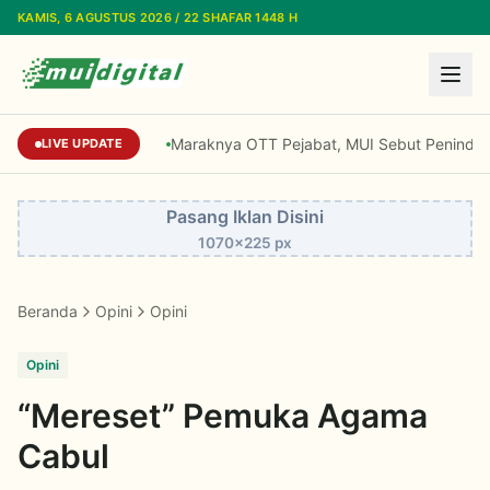
Lewati ke konten utama
KAMIS, 6 AGUSTUS 2026 / 22 SHAFAR 1448 H
Maraknya OTT Pejabat, MUI Sebut Penindakan 
LIVE UPDATE
Pasang Iklan Disini
1070x225 px
Beranda
Opini
Opini
Opini
“Mereset” Pemuka Agama
Cabul