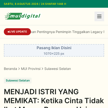
Lewati ke konten utama
SABTU, 8 AGUSTUS 2026 / 24 SHAFAR 1448 H
Kiai Marsudi Ingatkan Pentingnya Pemimpin T
LIVE UPDATE
Pasang Iklan Disini
1070x225 px
Beranda
MUI Provinsi
Sulawesi Selatan
Sulawesi Selatan
MENJADI ISTRI YANG
MEMIKAT: Ketika Cinta Tidak