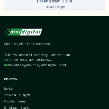
Pasang Iklan Disini
1070x225 px
MUI - Majelis Ulama Indonesia
Jl. Proklamasi 51, Menteng, Jakarta Pusat
021-3917853, 021-31905266
mui-online@mui.or.id
,
admin@mui.or.id
KONTEN
Berita
Fatwa & Tausiyah
Khutbah Jumat
Bimbingan Syariah