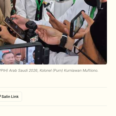
PPIH) Arab Saudi 2026, Kolonel (Purn) Kurniawan Muftiono.
Salin Link