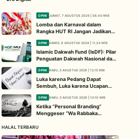
OPINI
JUMAT, 7 AGUSTUS 2026 | 08.40 WIB
Lomba dan Karnaval dalam
Rangka HUT RI Jangan Jadikan
Ajang Judi dan Kampanye LGBT
OPINI
KAMIS, 6 AGUSTUS 2026 | 11.24 WIB
Islamic Dakwah Fund (IsDF): Pilar
Penguatan Dakwah Nasional dan
Jembatan Kepedulian Umat
OPINI
RABU, 5 AGUSTUS 2026 | 12.15 WIB
Global
Luka karena Pedang Dapat
Sembuh, Luka karena Ucapan
Dapat Diwariskan
OPINI
RABU, 5 AGUSTUS 2026 | 10.10 WIB
Ketika “Personal Branding”
Menggeser “Wa Rabbaka
Fakabbir”
HALAL TERBARU