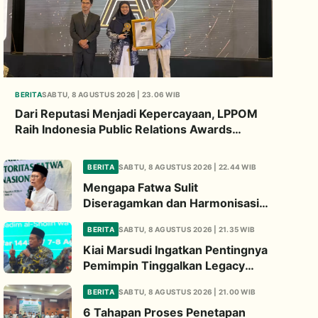
BERITA
SABTU, 8 AGUSTUS 2026 | 23.06 WIB
Dari Reputasi Menjadi Kepercayaan, LPPOM
Raih Indonesia Public Relations Awards
2026
BERITA
SABTU, 8 AGUSTUS 2026 | 22.44 WIB
Mengapa Fatwa Sulit
Diseragamkan dan Harmonisasi
Manhaj Penting? Ini Penjelasan
BERITA
SABTU, 8 AGUSTUS 2026 | 21.35 WIB
Kiai Cholil
Kiai Marsudi Ingatkan Pentingnya
Pemimpin Tinggalkan Legacy
Nyata untuk Umat
BERITA
SABTU, 8 AGUSTUS 2026 | 21.00 WIB
6 Tahapan Proses Penetapan