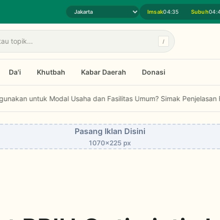
Imsak
04:35
Subuh
04:
Pilih daerah jadwal sholat
/
Da'i
Khutbah
Kabar Daerah
Donasi
k Modal Usaha dan Fasilitas Umum? Simak Penjelasan Fatwa MUI...
Pasang Iklan Disini
1070x225 px