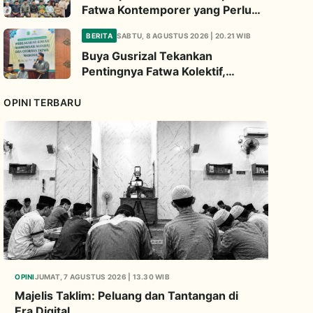
Fatwa Kontemporer yang Perlu
Diperhatikan
BERITA
SABTU, 8 AGUSTUS 2026 | 20.21 WIB
Buya Gusrizal Tekankan
Pentingnya Fatwa Kolektif,
Ingatkan Prinsip Kehati-hatian
OPINI TERBARU
OPINI
JUMAT, 7 AGUSTUS 2026 | 13.30 WIB
Majelis Taklim: Peluang dan Tantangan di
Era Digital