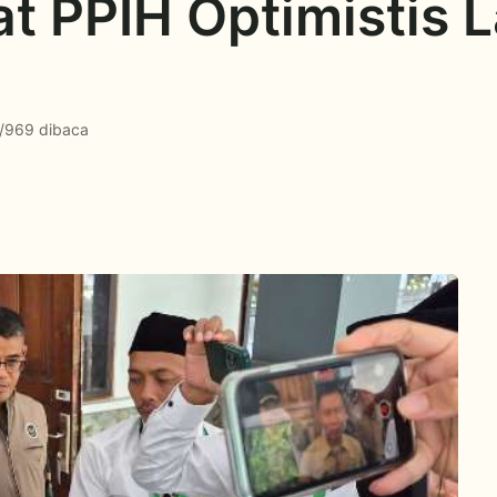
at PPIH Optimistis 
/
969 dibaca