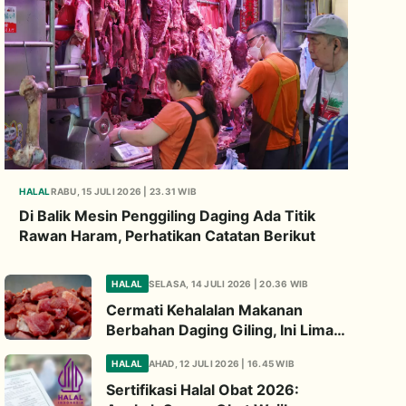
HALAL
RABU, 15 JULI 2026 | 23.31 WIB
Di Balik Mesin Penggiling Daging Ada Titik
Rawan Haram, Perhatikan Catatan Berikut
HALAL
SELASA, 14 JULI 2026 | 20.36 WIB
Cermati Kehalalan Makanan
Berbahan Daging Giling, Ini Lima
Titik Kritis yang Wajib
HALAL
AHAD, 12 JULI 2026 | 16.45 WIB
Diperhatikan
Sertifikasi Halal Obat 2026: