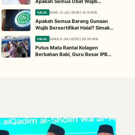
Apakah Semua Obat Wajib
Bersertifikat Halal? Begini
HALAL
AHAD, 12 JULI 2026 | 16.15 WIB
Penjelasannya
Apakah Semua Barang Gunaan
Wajib Bersertifikat Halal? Simak
Penjelasan Ini
HALAL
SENIN, 6 JULI 2026 | 09.00 WIB
Putus Mata Rantai Kolagen
Berbahan Babi, Guru Besar IPB
Kembangkan Alternatif Halal dari
Kulit Ikan