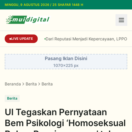
Lewati ke konten utama
MINGGU, 9 AGUSTUS 2026 / 25 SHAFAR 1448 H
Dari Reputasi Menjadi Kepercayaan, LPPOM Rai
LIVE UPDATE
Pasang Iklan Disini
1070x225 px
Beranda
Berita
Berita
Berita
UI Tegaskan Pernyataan
Bem Psikologi ‘Homoseksual