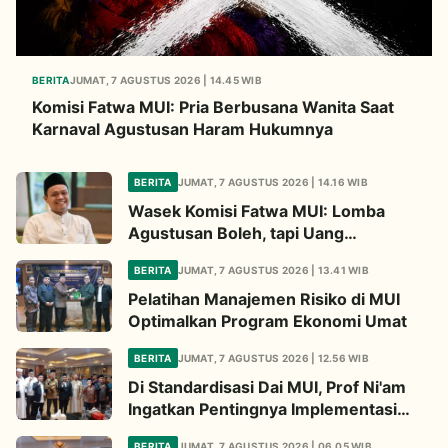
BERITA
JUMAT, 7 AGUSTUS 2026 | 14.45 WIB
Komisi Fatwa MUI: Pria Berbusana Wanita Saat
Karnaval Agustusan Haram Hukumnya
BERITA
JUMAT, 7 AGUSTUS 2026 | 14.16 WIB
Wasek Komisi Fatwa MUI: Lomba
Agustusan Boleh, tapi Uang
Pendaftaran untuk Hadiah Haram
BERITA
JUMAT, 7 AGUSTUS 2026 | 13.41 WIB
Hukumnya
Pelatihan Manajemen Risiko di MUI
Optimalkan Program Ekonomi Umat
BERITA
JUMAT, 7 AGUSTUS 2026 | 12.56 WIB
Di Standardisasi Dai MUI, Prof Ni'am
Ingatkan Pentingnya Implementasi
Fatwa Soal Palestina
BERITA
JUMAT, 7 AGUSTUS 2026 | 06.05 WIB