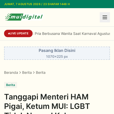
Lewati ke konten utama
JUMAT, 7 AGUSTUS 2026 / 23 SHAFAR 1448 H
Komisi Fatwa MUI: Pria Berbusana Wanita Sa
LIVE UPDATE
Pasang Iklan Disini
1070x225 px
Beranda
Berita
Berita
Berita
Tanggapi Menteri HAM
Pigai, Ketum MUI: LGBT