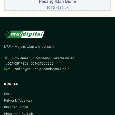
Pasang Iklan Disini
1070x225 px
MUI - Majelis Ulama Indonesia
Jl. Proklamasi 51, Menteng, Jakarta Pusat
021-3917853, 021-31905266
mui-online@mui.or.id
,
admin@mui.or.id
KONTEN
Berita
Fatwa & Tausiyah
Khutbah Jumat
Bimbingan Syariah