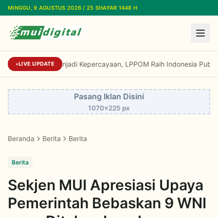
Lewati ke konten utama
MINGGU, 9 AGUSTUS 2026 / 25 SHAFAR 1448 H
Dari Reputasi Menjadi Kepercayaan, LPPOM Ra
LIVE UPDATE
Pasang Iklan Disini
1070x225 px
Beranda
Berita
Berita
Berita
Sekjen MUI Apresiasi Upaya
Pemerintah Bebaskan 9 WNI