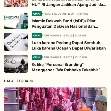
HUT RI Jangan Jadikan Ajang Judi dan
Kampanye LGBT
OPINI
KAMIS, 6 AGUSTUS 2026 | 11.24 WIB
Islamic Dakwah Fund (IsDF): Pilar
Penguatan Dakwah Nasional dan
Jembatan Kepedulian Umat Global
OPINI
RABU, 5 AGUSTUS 2026 | 12.15 WIB
Luka karena Pedang Dapat Sembuh,
Luka karena Ucapan Dapat Diwariskan
OPINI
RABU, 5 AGUSTUS 2026 | 10.10 WIB
Ketika “Personal Branding”
Menggeser “Wa Rabbaka Fakabbir”
HALAL TERBARU