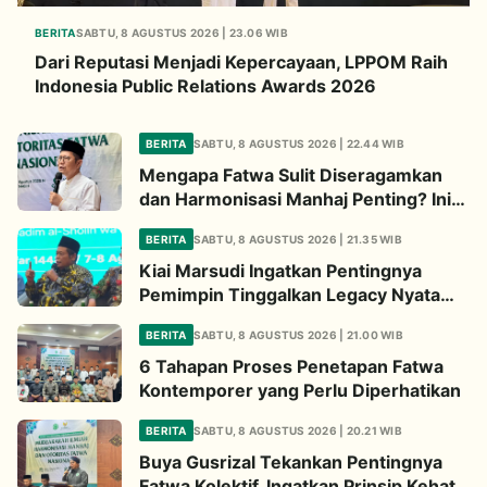
BERITA
SABTU, 8 AGUSTUS 2026 | 23.06 WIB
Dari Reputasi Menjadi Kepercayaan, LPPOM Raih
Indonesia Public Relations Awards 2026
BERITA
SABTU, 8 AGUSTUS 2026 | 22.44 WIB
Mengapa Fatwa Sulit Diseragamkan
dan Harmonisasi Manhaj Penting? Ini
Penjelasan Kiai Cholil
BERITA
SABTU, 8 AGUSTUS 2026 | 21.35 WIB
Kiai Marsudi Ingatkan Pentingnya
Pemimpin Tinggalkan Legacy Nyata
untuk Umat
BERITA
SABTU, 8 AGUSTUS 2026 | 21.00 WIB
6 Tahapan Proses Penetapan Fatwa
Kontemporer yang Perlu Diperhatikan
BERITA
SABTU, 8 AGUSTUS 2026 | 20.21 WIB
Buya Gusrizal Tekankan Pentingnya
Fatwa Kolektif, Ingatkan Prinsip Kehati-