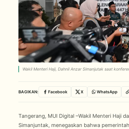
Wakil Menteri Haji, Dahnil Anzar Simanjutak saat konfer
BAGIKAN:
Facebook
X
WhatsApp
Tangerang, MUI Digital –Wakil Menteri Haji d
Simanjuntak, menegaskan bahwa pemerintah