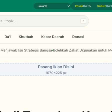
Imsak
04:35
Subuh
04:
Pilih daerah jadwal sholat
/
Da'i
Khutbah
Kabar Daerah
Donasi
su Strategis Bangsa
Bolehkah Zakat Digunakan untuk Modal Usaha d
Pasang Iklan Disini
1070x225 px