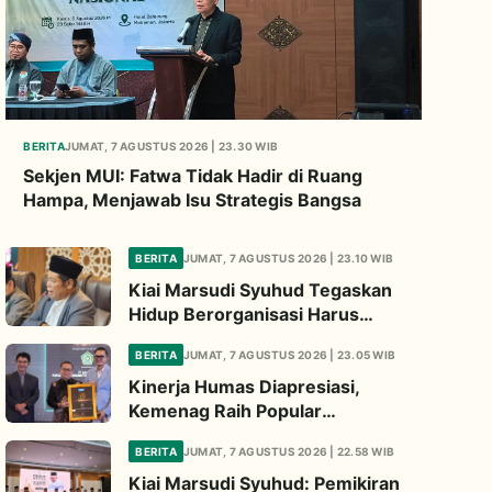
BERITA
JUMAT, 7 AGUSTUS 2026 | 23.30 WIB
Sekjen MUI: Fatwa Tidak Hadir di Ruang
Hampa, Menjawab Isu Strategis Bangsa
BERITA
JUMAT, 7 AGUSTUS 2026 | 23.10 WIB
Kiai Marsudi Syuhud Tegaskan
Hidup Berorganisasi Harus
Tinggalkan Legacy Amal Saleh
BERITA
JUMAT, 7 AGUSTUS 2026 | 23.05 WIB
Kinerja Humas Diapresiasi,
Kemenag Raih Popular
Government Institutions Award
BERITA
JUMAT, 7 AGUSTUS 2026 | 22.58 WIB
2026
Kiai Marsudi Syuhud: Pemikiran