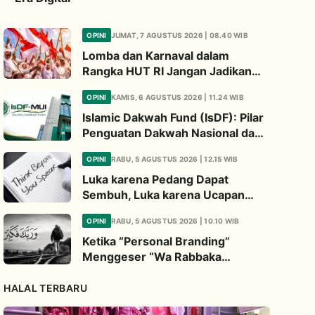
OPINI
JUMAT, 7 AGUSTUS 2026 | 08.40 WIB
Lomba dan Karnaval dalam
Rangka HUT RI Jangan Jadikan
Ajang Judi dan Kampanye LGBT
OPINI
KAMIS, 6 AGUSTUS 2026 | 11.24 WIB
Islamic Dakwah Fund (IsDF): Pilar
Penguatan Dakwah Nasional dan
Jembatan Kepedulian Umat
OPINI
RABU, 5 AGUSTUS 2026 | 12.15 WIB
Global
Luka karena Pedang Dapat
Sembuh, Luka karena Ucapan
Dapat Diwariskan
OPINI
RABU, 5 AGUSTUS 2026 | 10.10 WIB
Ketika “Personal Branding”
Menggeser “Wa Rabbaka
Fakabbir”
HALAL TERBARU