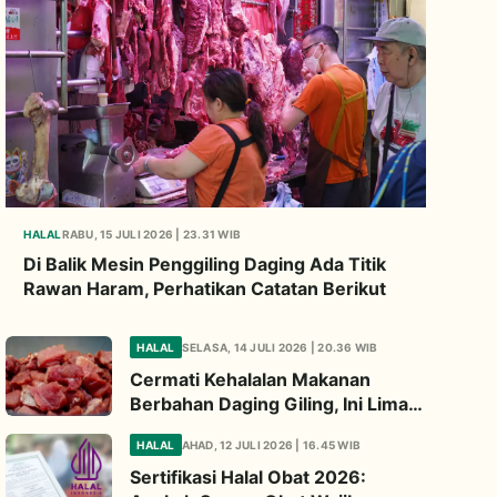
HALAL
RABU, 15 JULI 2026 | 23.31 WIB
Di Balik Mesin Penggiling Daging Ada Titik
Rawan Haram, Perhatikan Catatan Berikut
HALAL
SELASA, 14 JULI 2026 | 20.36 WIB
Cermati Kehalalan Makanan
Berbahan Daging Giling, Ini Lima
Titik Kritis yang Wajib
HALAL
AHAD, 12 JULI 2026 | 16.45 WIB
Diperhatikan
Sertifikasi Halal Obat 2026: