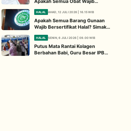
Apakah Semua Obat Wajib
Bersertifikat Halal? Begini
HALAL
AHAD, 12 JULI 2026 | 16.15 WIB
Penjelasannya
Apakah Semua Barang Gunaan
Wajib Bersertifikat Halal? Simak
Penjelasan Ini
HALAL
SENIN, 6 JULI 2026 | 09.00 WIB
Putus Mata Rantai Kolagen
Berbahan Babi, Guru Besar IPB
Kembangkan Alternatif Halal dari
Kulit Ikan